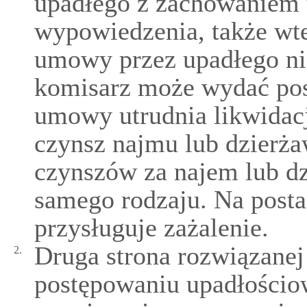
upadłego z zachowaniem 
wypowiedzenia, także wt
umowy przez upadłego nie
komisarz może wydać post
umowy utrudnia likwidac
czynsz najmu lub dzierża
czynszów za najem lub d
samego rodzaju. Na post
przysługuje zażalenie.
Druga strona rozwiązan
2.
postępowaniu upadłości