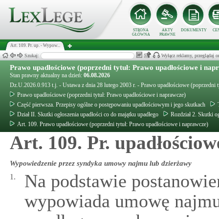
STRONA
AKTY
DOKUMENTY
CE
GŁÓWNA
PRAWNE
Art. 109. Pr. up. - Wypow...
Szukaj:
Wyłącz reklamy, przeglądaj
Prawo upadłościowe (poprzedni tytuł: Prawo upadłościowe i nap
Stan prawny aktualny na dzień:
06.08.2026
Dz.U.2026.0.913 t.j. - Ustawa z dnia 28 lutego 2003 r. - Prawo upadłościowe (poprzedni 
Prawo upadłościowe (poprzedni tytuł: Prawo upadłościowe i naprawcze)
Część pierwsza. Przepisy ogólne o postępowaniu upadłościowym i jego skutkach
Dział II. Skutki ogłoszenia upadłości co do majątku upadłego
Rozdział 2. Skutki 
Art. 109. Prawo upadłościowe (poprzedni tytuł: Prawo upadłościowe i naprawcze)
Art. 109. Pr. upadłościow
Wypowiedzenie przez syndyka umowy najmu lub dzierżawy
Na podstawie postanowie
1.
wypowiada umowę najmu 