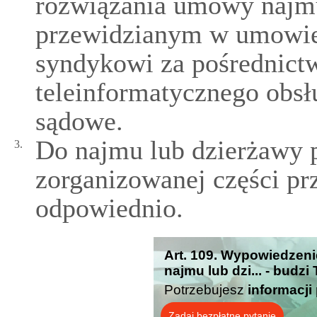
rozwiązania umowy najmu
przewidzianym w umowie, 
syndykowi za pośrednic
teleinformatycznego obs
sądowe.
Do najmu lub dzierżawy p
3.
zorganizowanej części prze
odpowiednio.
Art. 109. Wypowiedzen
najmu lub dzi... - budz
Potrzebujesz
informacji
Zadaj bezpłatne pytanie