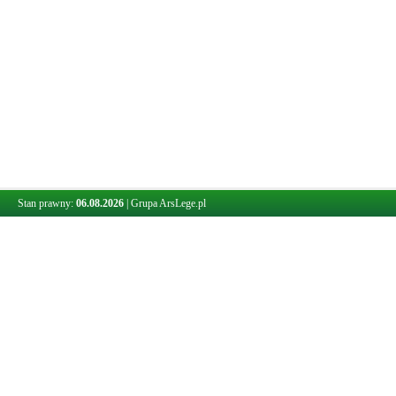
Stan prawny:
06.08.2026
|
Grupa ArsLege.pl