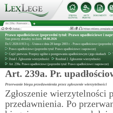
STRONA
AKTY
DOKUMENTY
CE
GŁÓWNA
PRAWNE
Art. 239a. - Przerwanie ...
Szukaj:
Wyłącz reklamy, przeglądaj
Prawo upadłościowe (poprzedni tytuł: Prawo upadłościowe i nap
Stan prawny aktualny na dzień:
09.08.2026
Dz.U.2026.0.913 t.j. - Ustawa z dnia 28 lutego 2003 r. - Prawo upadłościowe (poprzedni 
Prawo upadłościowe (poprzedni tytuł: Prawo upadłościowe i naprawcze)
Część pierwsza. Przepisy ogólne o postępowaniu upadłościowym i jego skutkach
Dział I. Zgłoszenie wierzytelności
Rozdział 2. Zgłoszenie wierzytelności
Art. 239a. Prawo upadłościowe (poprzedni tytuł: Prawo upadłościowe i naprawcze)
Art. 239a. Pr. upadłościo
Przerwanie biegu przedawnienia przez zgłoszenie wierzytelności
Zgłoszenie wierzytelności 
przedawnienia. Po przerwa