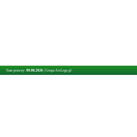
Stan prawny:
09.08.2026
|
Grupa ArsLege.pl