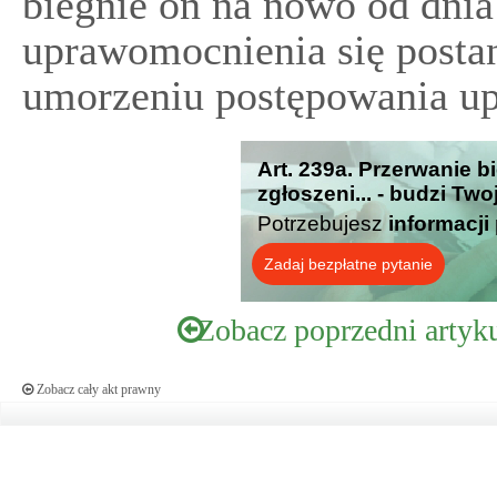
biegnie on na nowo od dnia
uprawomocnienia się posta
umorzeniu postępowania u
Art. 239a. Przerwanie 
zgłoszeni... - budzi Tw
Potrzebujesz
informacji
Zadaj bezpłatne pytanie
Zobacz poprzedni artyk
Zobacz cały akt prawny