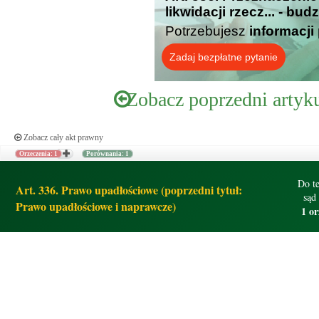
likwidacji rzecz... - bu
Potrzebujesz
informacji
Zadaj bezpłatne pytanie
Zobacz poprzedni artyk
Zobacz cały akt prawny
Orzeczenia: 1
Porównania: 1
Do te
Art. 336. Prawo upadłościowe (poprzedni tytuł:
sąd
Prawo upadłościowe i naprawcze)
1 or