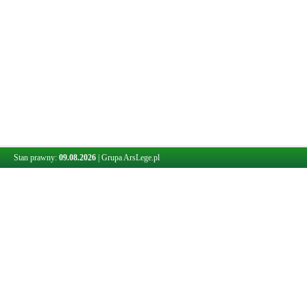
Stan prawny:
09.08.2026
|
Grupa ArsLege.pl