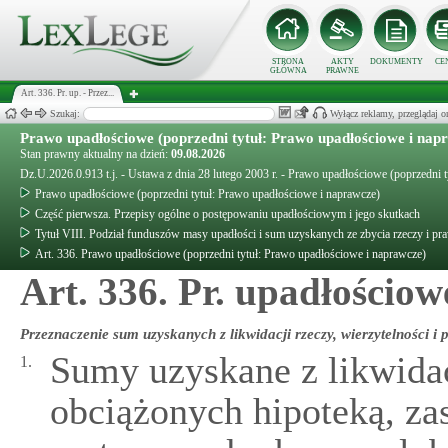
STRONA
AKTY
DOKUMENTY
CE
GŁÓWNA
PRAWNE
Art. 336. Pr. up. - Przez...
Szukaj:
Wyłącz reklamy, przeglądaj
Prawo upadłościowe (poprzedni tytuł: Prawo upadłościowe i nap
Stan prawny aktualny na dzień:
09.08.2026
Dz.U.2026.0.913 t.j. - Ustawa z dnia 28 lutego 2003 r. - Prawo upadłościowe (poprzedni 
Prawo upadłościowe (poprzedni tytuł: Prawo upadłościowe i naprawcze)
Część pierwsza. Przepisy ogólne o postępowaniu upadłościowym i jego skutkach
Tytuł VIII. Podział funduszów masy upadłości i sum uzyskanych ze zbycia rzeczy i p
Art. 336. Prawo upadłościowe (poprzedni tytuł: Prawo upadłościowe i naprawcze)
Art. 336. Pr. upadłościow
Przeznaczenie sum uzyskanych z likwidacji rzeczy, wierzytelności i 
Sumy uzyskane z likwidacj
1.
obciążonych hipoteką, z