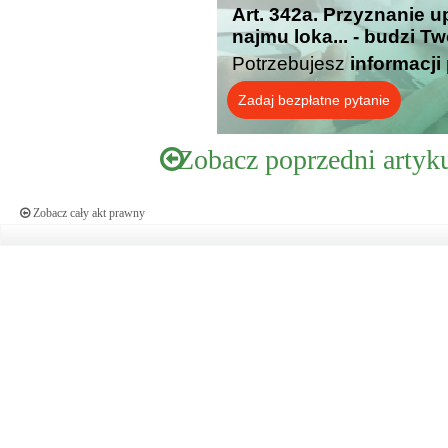
Art. 342a. Przyznanie 
najmu loka... - budzi T
Potrzebujesz
informacji
Zadaj bezpłatne pytanie
Zobacz poprzedni artyk
Zobacz cały akt prawny