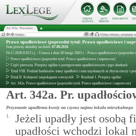
STRONA
AKTY
DOKUMENTY
CE
GŁÓWNA
PRAWNE
Art. 342a. - Przyznanie ...
Szukaj:
Wyłącz reklamy, przeglądaj
Prawo upadłościowe (poprzedni tytuł: Prawo upadłościowe i nap
Stan prawny aktualny na dzień:
07.08.2026
Dz.U.2026.0.913 t.j. - Ustawa z dnia 28 lutego 2003 r. - Prawo upadłościowe (poprzedni 
Prawo upadłościowe (poprzedni tytuł: Prawo upadłościowe i naprawcze)
Część pierwsza. Przepisy ogólne o postępowaniu upadłościowym i jego skutkach
Tytuł VIII. Podział funduszów masy upadłości i sum uzyskanych ze zbycia rzeczy i p
Dział II. Kolejność zaspokajania wierzycieli
Rozdział 1. Przepisy ogólne
Art. 342a. Prawo upadłościowe (poprzedni tytuł: Prawo upadłościowe i naprawcze)
Art. 342a. Pr. upadłościo
Przyznanie upadłemu kwoty na czynsz najmu lokalu mieszkalnego
Jeżeli upadły jest osobą 
1.
upadłości wchodzi lokal 