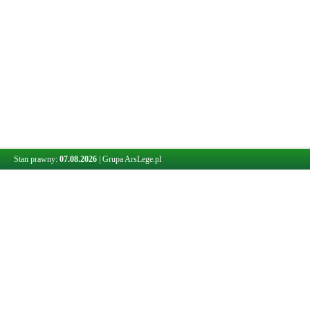
Stan prawny:
07.08.2026
|
Grupa ArsLege.pl