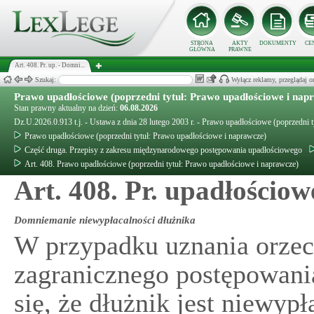
STRONA
AKTY
DOKUMENTY
CE
GŁÓWNA
PRAWNE
Art. 408. Pr. up. - Domni...
Szukaj:
Wyłącz reklamy, przeglądaj
Prawo upadłościowe (poprzedni tytuł: Prawo upadłościowe i nap
Stan prawny aktualny na dzień:
06.08.2026
Dz.U.2026.0.913 t.j. - Ustawa z dnia 28 lutego 2003 r. - Prawo upadłościowe (poprzedni 
Prawo upadłościowe (poprzedni tytuł: Prawo upadłościowe i naprawcze)
Część druga. Przepisy z zakresu międzynarodowego postępowania upadłościowego
Art. 408. Prawo upadłościowe (poprzedni tytuł: Prawo upadłościowe i naprawcze)
Art. 408. Pr. upadłościow
Domniemanie niewypłacalności dłużnika
W przypadku uznania orzec
zagranicznego postępowan
się, że dłużnik jest niewypł