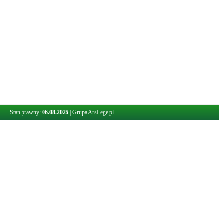
Stan prawny:
06.08.2026
|
Grupa ArsLege.pl