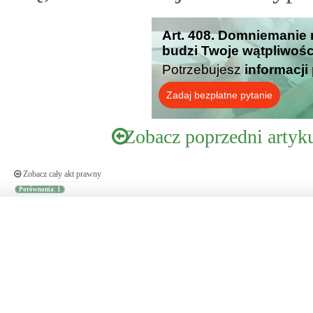
Art. 408. Domniemanie 
budzi Twoje wątpliwośc
Potrzebujesz
informacji
Zadaj bezpłatne pytanie
Zobacz poprzedni artyk
Zobacz cały akt prawny
Porównania: 1