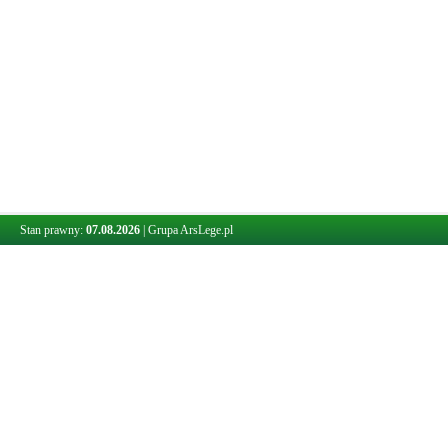
Stan prawny:
07.08.2026
|
Grupa ArsLege.pl