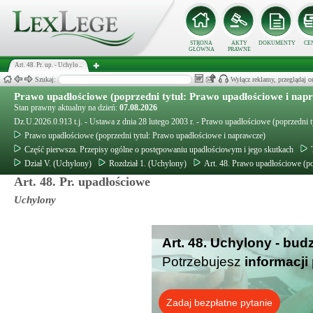
STRONA
AKTY
DOKUMENTY
CE
GŁÓWNA
PRAWNE
Art. 48. Pr. up. - Uchylo...
Szukaj:
Wyłącz reklamy, przeglądaj
Prawo upadłościowe (poprzedni tytuł: Prawo upadłościowe i nap
Stan prawny aktualny na dzień:
07.08.2026
Dz.U.2026.0.913 t.j. - Ustawa z dnia 28 lutego 2003 r. - Prawo upadłościowe (poprzedni 
Prawo upadłościowe (poprzedni tytuł: Prawo upadłościowe i naprawcze)
Część pierwsza. Przepisy ogólne o postępowaniu upadłościowym i jego skutkach
Dział V. (Uchylony)
Rozdział 1. (Uchylony)
Art. 48. Prawo upadłościowe (po
Art. 48. Pr. upadłościowe
Uchylony
Art. 48. Uchylony - bud
Potrzebujesz
informacji
Zadaj bezpłatne pytanie