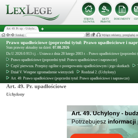
STRONA
AKTY
DOKUMENTY
CE
GŁÓWNA
PRAWNE
Art. 49. Pr. up. - Uchylo...
Szukaj:
Wyłącz reklamy, przeglądaj
Prawo upadłościowe (poprzedni tytuł: Prawo upadłościowe i nap
Stan prawny aktualny na dzień:
07.08.2026
Dz.U.2026.0.913 t.j. - Ustawa z dnia 28 lutego 2003 r. - Prawo upadłościowe (poprzedni 
Prawo upadłościowe (poprzedni tytuł: Prawo upadłościowe i naprawcze)
Część pierwsza. Przepisy ogólne o postępowaniu upadłościowym i jego skutkach
Dział V. Wstępne zgromadzenie wierzycieli
Rozdział 2. (Uchylony)
Art. 49. Prawo upadłościowe (poprzedni tytuł: Prawo upadłościowe i naprawcze)
Art. 49. Pr. upadłościowe
Uchylony
Art. 49. Uchylony - bud
Potrzebujesz
informacji