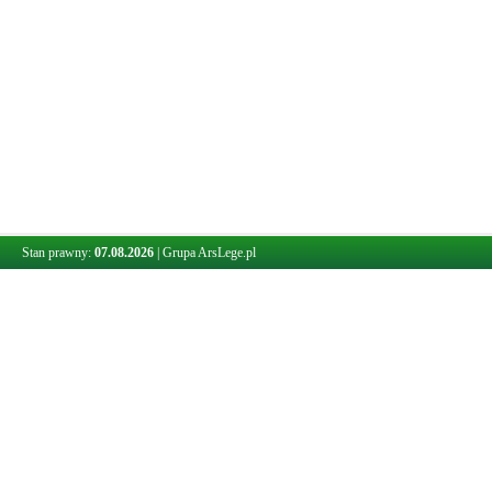
Stan prawny:
07.08.2026
|
Grupa ArsLege.pl