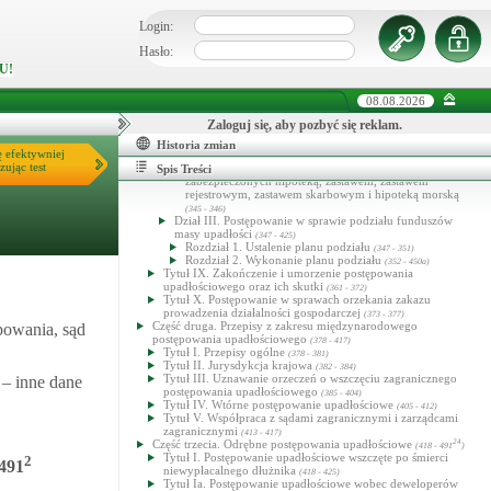
okrętowego
(316 - 324)
Dział III. Sprzedaż ruchomości oraz przejęcie przez
Login:
zastawnika ruchomości obciążonej zastawem rejestrowym
Hasło:
(325 - 330a)
Dział IV. Likwidacja wierzytelności i praw majątkowych
U!
(331 - 334)
Tytuł VIII. Podział funduszów masy upadłości i sum
08.08.2026
uzyskanych ze zbycia rzeczy i praw obciążonych rzeczowo
(335 - 360)
Zaloguj się, aby pozbyć się reklam.
Dział I. Przepisy ogólne
(335 - 341)
Dział II. Kolejność zaspokajania wierzycieli
Historia zmian
(342 - 346)
ę efektywniej
Rozdział 1. Przepisy ogólne
(342 - 344)
zując test
Rozdział 2. Kolejność spłacania wierzytelności
Spis Treści
zabezpieczonych hipoteką, zastawem, zastawem
rejestrowym, zastawem skarbowym i hipoteką morską
(345 - 346)
Dział III. Postępowanie w sprawie podziału funduszów
masy upadłości
(347 - 425)
Rozdział 1. Ustalenie planu podziału
(347 - 351)
Rozdział 2. Wykonanie planu podziału
(352 - 450a)
Tytuł IX. Zakończenie i umorzenie postępowania
upadłościowego oraz ich skutki
(361 - 372)
Tytuł X. Postępowanie w sprawach orzekania zakazu
prowadzenia działalności gospodarczej
(373 - 377)
Część druga. Przepisy z zakresu międzynarodowego
powania, sąd
postępowania upadłościowego
(378 - 417)
Tytuł I. Przepisy ogólne
(378 - 381)
Tytuł II. Jurysdykcja krajowa
(382 - 384)
Tytuł III. Uznawanie orzeczeń o wszczęciu zagranicznego
 – inne dane
postępowania upadłościowego
(385 - 404)
Tytuł IV. Wtórne postępowanie upadłościowe
(405 - 412)
Tytuł V. Współpraca z sądami zagranicznymi i zarządcami
zagranicznymi
(413 - 417)
Część trzecia. Odrębne postępowania upadłościowe
24
(418 - 491
)
Tytuł I. Postępowanie upadłościowe wszczęte po śmierci
2
491
niewypłacalnego dłużnika
(418 - 425)
Tytuł Ia. Postępowanie upadłościowe wobec deweloperów