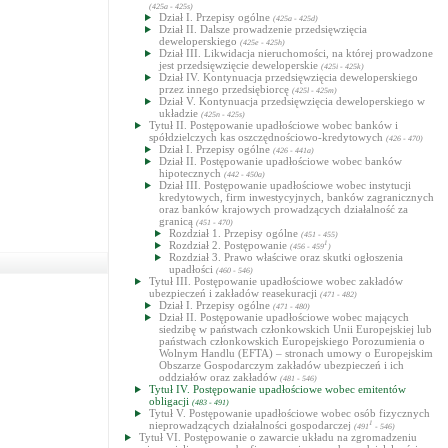
(425a - 425s)
Dział I. Przepisy ogólne
(425a - 425d)
Dział II. Dalsze prowadzenie przedsięwzięcia
deweloperskiego
(425e - 425h)
Dział III. Likwidacja nieruchomości, na której prowadzone
jest przedsięwzięcie deweloperskie
(425i - 425k)
Dział IV. Kontynuacja przedsięwzięcia deweloperskiego
przez innego przedsiębiorcę
(425l - 425m)
Dział V. Kontynuacja przedsięwzięcia deweloperskiego w
układzie
(425n - 425s)
Tytuł II. Postępowanie upadłościowe wobec banków i
spółdzielczych kas oszczędnościowo-kredytowych
(426 - 470)
Dział I. Przepisy ogólne
(426 - 441a)
Dział II. Postępowanie upadłościowe wobec banków
hipotecznych
(442 - 450a)
Dział III. Postępowanie upadłościowe wobec instytucji
kredytowych, firm inwestycyjnych, banków zagranicznych
oraz banków krajowych prowadzących działalność za
granicą
(451 - 470)
Rozdział 1. Przepisy ogólne
(451 - 455)
Rozdział 2. Postępowanie
1
(456 - 459
)
Rozdział 3. Prawo właściwe oraz skutki ogłoszenia
upadłości
(460 - 546)
Tytuł III. Postępowanie upadłościowe wobec zakładów
ubezpieczeń i zakładów reasekuracji
(471 - 482)
Dział I. Przepisy ogólne
(471 - 480)
Dział II. Postępowanie upadłościowe wobec mających
siedzibę w państwach członkowskich Unii Europejskiej lub
państwach członkowskich Europejskiego Porozumienia o
Wolnym Handlu (EFTA) – stronach umowy o Europejskim
Obszarze Gospodarczym zakładów ubezpieczeń i ich
oddziałów oraz zakładów
(481 - 546)
Tytuł IV. Postępowanie upadłościowe wobec emitentów
obligacji
(483 - 491)
Tytuł V. Postępowanie upadłościowe wobec osób fizycznych
nieprowadzących działalności gospodarczej
1
(491
- 546)
Tytuł VI. Postępowanie o zawarcie układu na zgromadzeniu