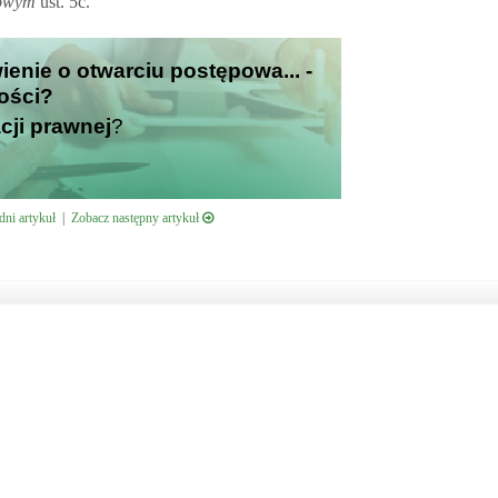
iowym
ust. 5c.
ienie o otwarciu postępowa... -
ości?
cji prawnej
?
ni artykuł
|
Zobacz następny artykuł