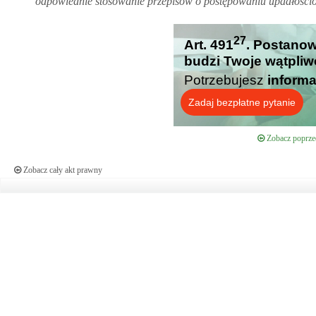
odpowiednie stosowanie przepisów o postępowaniu upadłośc
27
Art. 491
. Postanow
budzi Twoje wątpliw
Potrzebujesz
informa
Zadaj bezpłatne pytanie
Zobacz poprzed
Zobacz cały akt prawny