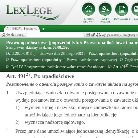
STRONA
AKTY
DOKUMENTY
CE
GŁÓWNA
PRAWNE
Art. 491[27]. - Postanow...
Szukaj:
Wyłącz reklamy, przeglądaj
Prawo upadłościowe (poprzedni tytuł: Prawo upadłościowe i nap
Stan prawny aktualny na dzień:
08.08.2026
Dz.U.2026.0.913 t.j. - Ustawa z dnia 28 lutego 2003 r. - Prawo upadłościowe (poprzedni 
Prawo upadłościowe (poprzedni tytuł: Prawo upadłościowe i naprawcze)
Część tr
27
Tytuł IV. Postępowanie upadłościowe wobec emitentów obligacji
Art. 491
. Praw
27
Art. 491
. Pr. upadłościowe
Postanowienie o otwarciu postępowania o zawarcie układu na zgro
1.
Uwzględniając wniosek o otwarcie postępowania o zawarcie uk
wydaje postanowienie o otwarciu postępowania o zawarcie ukł
1)
wymienia imię i nazwisko, miejsce zamieszkania, adres o
umożliwiające jego jednoznaczną identyfikację;
2)
wyznacza nadzorcę sądowego.
2.
Przez inne dane umożliwiające jednoznaczną identyfikację, o 