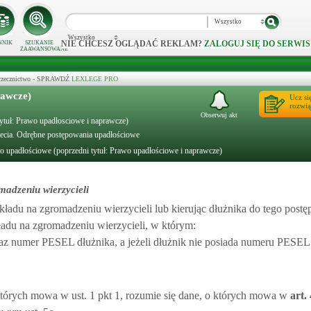
Wszystko
Wszystko
NIE CHCESZ OGLĄDAĆ REKLAM?
ZALOGUJ SIĘ DO SERWIS
NNIK
SZUKANIE
ZAAWANSOWANE
 orzecznictwo - SPRAWDŹ
LEXLEGE PRO
rawcze)
Ucz si
rozwią
Obserwuj akt
tytuł: Prawo upadłosciowe i naprawcze)
zecia. Odrębne postępowania upadłościowe
o upadłościowe (poprzedni tytuł: Prawo upadłościowe i naprawcze)
madzeniu wierzycieli
ładu na zgromadzeniu wierzycieli lub kierując dłużnika do tego postę
adu na zgromadzeniu wierzycieli, w którym:
raz numer PESEL dłużnika, a jeżeli dłużnik nie posiada numeru PESEL
których mowa w ust. 1 pkt 1, rozumie się dane, o których mowa w
art.