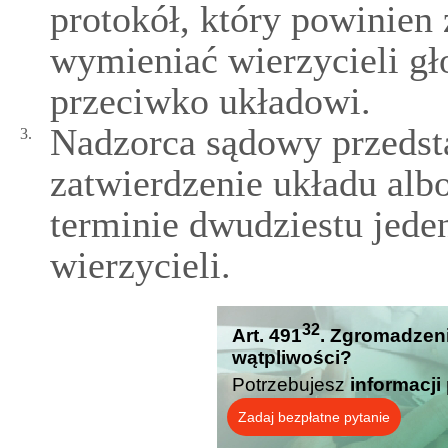
protokół, który powinien 
wymieniać wierzycieli gł
przeciwko układowi.
Nadzorca sądowy przedst
3.
zatwierdzenie układu alb
terminie dwudziestu jede
wierzycieli.
32
Art. 491
. Zgromadzeni
wątpliwości?
Potrzebujesz
informacji
Zadaj bezpłatne pytanie