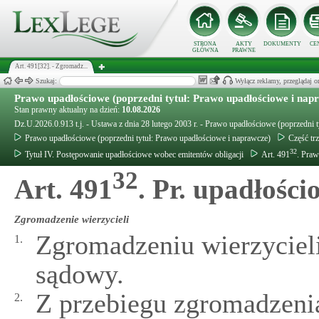
STRONA
AKTY
DOKUMENTY
CE
GŁÓWNA
PRAWNE
Art. 491[32]. - Zgromadz...
Szukaj:
Wyłącz reklamy, przeglądaj
Prawo upadłościowe (poprzedni tytuł: Prawo upadłościowe i nap
Stan prawny aktualny na dzień:
10.08.2026
Dz.U.2026.0.913 t.j. - Ustawa z dnia 28 lutego 2003 r. - Prawo upadłościowe (poprzedni 
Prawo upadłościowe (poprzedni tytuł: Prawo upadłościowe i naprawcze)
Część tr
32
Tytuł IV. Postępowanie upadłościowe wobec emitentów obligacji
Art. 491
. Praw
32
Art. 491
. Pr. upadłości
Zgromadzenie wierzycieli
Zgromadzeniu wierzyciel
1.
sądowy.
Z przebiegu zgromadzenia
2.