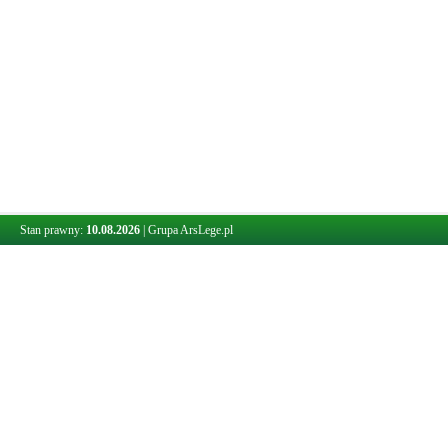
Stan prawny:
10.08.2026
|
Grupa ArsLege.pl