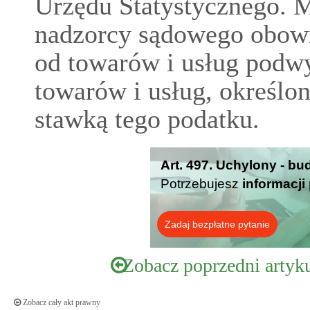
Urzędu Statystycznego. 
nadzorcy sądowego obowi
od towarów i usług podwy
towarów i usług, określo
stawką tego podatku.
Art. 497. Uchylony - bu
Potrzebujesz
informacji
Zadaj bezpłatne pytanie
Zobacz poprzedni artyk
Zobacz cały akt prawny