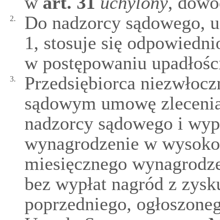
w
art.
31
uchylony
, dowó
Do nadzorcy sądowego, u
2.
1, stosuje się odpowiedn
w postępowaniu upadłości
Przedsiębiorca niezwłocz
3.
sądowym umowę zlecenia
nadzorcy sądowego i wyp
wynagrodzenie w wysokoś
miesięcznego wynagrodze
bez wypłat nagród z zysk
poprzedniego, ogłoszone