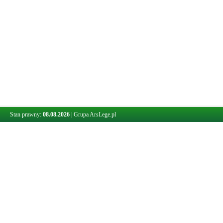
Stan prawny:
08.08.2026
|
Grupa ArsLege.pl