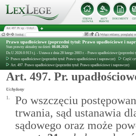
STRONA
AKTY
DOKUMENTY
CE
GŁÓWNA
PRAWNE
Art. 497. Pr. up. - Uchyl...
Szukaj:
Wyłącz reklamy, przeglądaj
Prawo upadłościowe (poprzedni tytuł: Prawo upadłościowe i nap
Stan prawny aktualny na dzień:
08.08.2026
Dz.U.2026.0.913 t.j. - Ustawa z dnia 28 lutego 2003 r. - Prawo upadłościowe (poprzedni 
Prawo upadłościowe (poprzedni tytuł: Prawo upadłościowe i naprawcze)
Część cz
Art. 497. Prawo upadłościowe (poprzedni tytuł: Prawo upadłościowe i naprawcze)
Art. 497. Pr. upadłościow
Uchylony
Po wszczęciu postępowan
1.
trwania, sąd ustanawia dl
sądowego oraz może powo