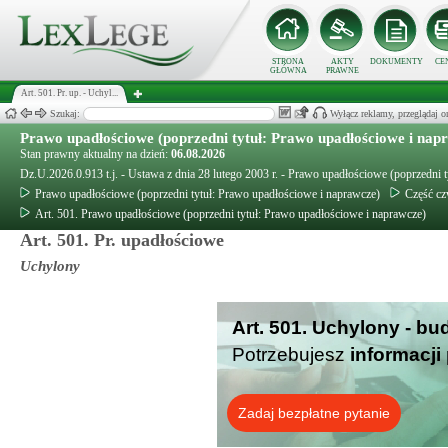
STRONA
AKTY
DOKUMENTY
CE
GŁÓWNA
PRAWNE
Art. 501. Pr. up. - Uchyl...
Szukaj:
Wyłącz reklamy, przeglądaj
Prawo upadłościowe (poprzedni tytuł: Prawo upadłościowe i nap
Stan prawny aktualny na dzień:
06.08.2026
Dz.U.2026.0.913 t.j. - Ustawa z dnia 28 lutego 2003 r. - Prawo upadłościowe (poprzedni 
Prawo upadłościowe (poprzedni tytuł: Prawo upadłościowe i naprawcze)
Część cz
Art. 501. Prawo upadłościowe (poprzedni tytuł: Prawo upadłościowe i naprawcze)
Art. 501. Pr. upadłościowe
Uchylony
Art. 501. Uchylony - bu
Potrzebujesz
informacji
Zadaj bezpłatne pytanie