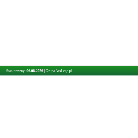
Stan prawny:
06.08.2026
|
Grupa ArsLege.pl