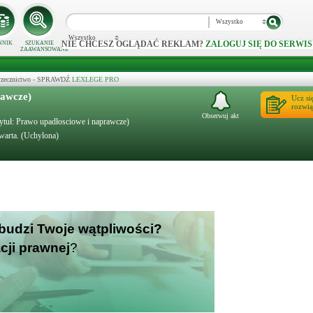
Wszystko
Wszystko
NIE CHCESZ OGLĄDAĆ REKLAM?
ZALOGUJ SIĘ DO SERWIS
NNIK
SZUKANIE
ZAAWANSOWANE
 orzecznictwo - SPRAWDŹ
LEXLEGE PRO
rawcze)
Ucz si
rozwią
Obserwuj akt
tytuł: Prawo upadłosciowe i naprawcze)
warta. (Uchylona)
 budzi Twoje wątpliwości?
cji prawnej
?