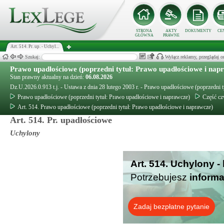
STRONA
AKTY
DOKUMENTY
CE
GŁÓWNA
PRAWNE
Art. 514. Pr. up. - Uchyl...
Szukaj:
Wyłącz reklamy, przeglądaj
Prawo upadłościowe (poprzedni tytuł: Prawo upadłościowe i nap
Stan prawny aktualny na dzień:
06.08.2026
Dz.U.2026.0.913 t.j. - Ustawa z dnia 28 lutego 2003 r. - Prawo upadłościowe (poprzedni 
Prawo upadłościowe (poprzedni tytuł: Prawo upadłościowe i naprawcze)
Część cz
Art. 514. Prawo upadłościowe (poprzedni tytuł: Prawo upadłościowe i naprawcze)
Art. 514. Pr. upadłościowe
Uchylony
Art. 514. Uchylony -
Potrzebujesz
informa
Zadaj bezpłatne pytanie