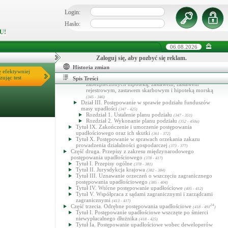
okrętowego
(316 - 324)
Dział III. Sprzedaż ruchomości oraz przejęcie przez
Login:
zastawnika ruchomości obciążonej zastawem rejestrowym
Hasło:
(325 - 330a)
Dział IV. Likwidacja wierzytelności i praw majątkowych
U!
(331 - 334)
Tytuł VIII. Podział funduszów masy upadłości i sum
06.08.2026
uzyskanych ze zbycia rzeczy i praw obciążonych rzeczowo
(335 - 360)
Zaloguj się, aby pozbyć się reklam.
Dział I. Przepisy ogólne
(335 - 341)
Dział II. Kolejność zaspokajania wierzycieli
Historia zmian
(342 - 346)
ę efektywniej
Rozdział 1. Przepisy ogólne
(342 - 344)
zując test
Rozdział 2. Kolejność spłacania wierzytelności
Spis Treści
zabezpieczonych hipoteką, zastawem, zastawem
rejestrowym, zastawem skarbowym i hipoteką morską
(345 - 346)
Dział III. Postępowanie w sprawie podziału funduszów
masy upadłości
(347 - 425)
Rozdział 1. Ustalenie planu podziału
(347 - 351)
Rozdział 2. Wykonanie planu podziału
(352 - 450a)
Tytuł IX. Zakończenie i umorzenie postępowania
upadłościowego oraz ich skutki
(361 - 372)
Tytuł X. Postępowanie w sprawach orzekania zakazu
prowadzenia działalności gospodarczej
(373 - 377)
Część druga. Przepisy z zakresu międzynarodowego
postępowania upadłościowego
(378 - 417)
Tytuł I. Przepisy ogólne
(378 - 381)
Tytuł II. Jurysdykcja krajowa
(382 - 384)
Tytuł III. Uznawanie orzeczeń o wszczęciu zagranicznego
postępowania upadłościowego
(385 - 404)
Tytuł IV. Wtórne postępowanie upadłościowe
(405 - 412)
Tytuł V. Współpraca z sądami zagranicznymi i zarządcami
zagranicznymi
(413 - 417)
Część trzecia. Odrębne postępowania upadłościowe
24
(418 - 491
)
Tytuł I. Postępowanie upadłościowe wszczęte po śmierci
niewypłacalnego dłużnika
(418 - 425)
Tytuł Ia. Postępowanie upadłościowe wobec deweloperów