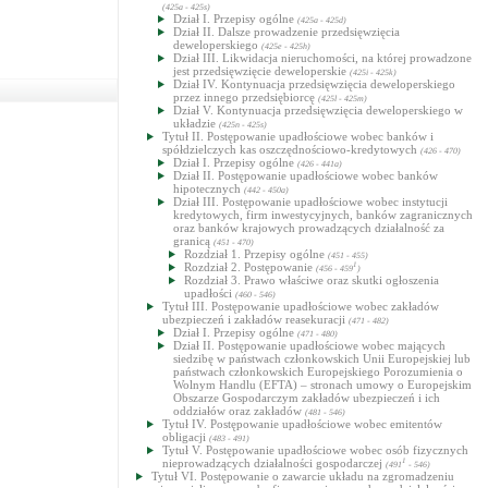
(425a - 425s)
Dział I. Przepisy ogólne
(425a - 425d)
Dział II. Dalsze prowadzenie przedsięwzięcia
deweloperskiego
(425e - 425h)
Dział III. Likwidacja nieruchomości, na której prowadzone
jest przedsięwzięcie deweloperskie
(425i - 425k)
Dział IV. Kontynuacja przedsięwzięcia deweloperskiego
przez innego przedsiębiorcę
(425l - 425m)
Dział V. Kontynuacja przedsięwzięcia deweloperskiego w
układzie
(425n - 425s)
Tytuł II. Postępowanie upadłościowe wobec banków i
spółdzielczych kas oszczędnościowo-kredytowych
(426 - 470)
Dział I. Przepisy ogólne
(426 - 441a)
Dział II. Postępowanie upadłościowe wobec banków
hipotecznych
(442 - 450a)
Dział III. Postępowanie upadłościowe wobec instytucji
kredytowych, firm inwestycyjnych, banków zagranicznych
oraz banków krajowych prowadzących działalność za
granicą
(451 - 470)
Rozdział 1. Przepisy ogólne
(451 - 455)
Rozdział 2. Postępowanie
1
(456 - 459
)
Rozdział 3. Prawo właściwe oraz skutki ogłoszenia
upadłości
(460 - 546)
Tytuł III. Postępowanie upadłościowe wobec zakładów
ubezpieczeń i zakładów reasekuracji
(471 - 482)
Dział I. Przepisy ogólne
(471 - 480)
Dział II. Postępowanie upadłościowe wobec mających
siedzibę w państwach członkowskich Unii Europejskiej lub
państwach członkowskich Europejskiego Porozumienia o
Wolnym Handlu (EFTA) – stronach umowy o Europejskim
Obszarze Gospodarczym zakładów ubezpieczeń i ich
oddziałów oraz zakładów
(481 - 546)
Tytuł IV. Postępowanie upadłościowe wobec emitentów
obligacji
(483 - 491)
Tytuł V. Postępowanie upadłościowe wobec osób fizycznych
nieprowadzących działalności gospodarczej
1
(491
- 546)
Tytuł VI. Postępowanie o zawarcie układu na zgromadzeniu