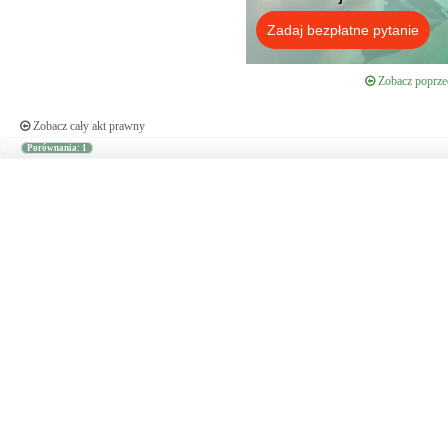
Zadaj bezpłatne pytanie
Zobacz poprzed
Zobacz cały akt prawny
Porównania: 1