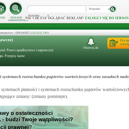
Wszystko
Wszystko
NIE CHCESZ OGLĄDAĆ REKLAM?
ZALOGUJ SIĘ DO SERWIS
NNIK
SZUKANIE
ZAAWANSOWANE
 orzecznictwo - SPRAWDŹ
LEXLEGE PRO
rawcze)
Ucz si
rozwią
Obserwuj akt
tytuł: Prawo upadłosciowe i naprawcze)
ta. Przepisy karne
 i systemach rozrachunku papierów wartościowych oraz zasadach nadz
 w systemach płatności i systemach rozrachunku papierów wartościowyc
tępujące zmiany: (zmiany pominięte).
tawy o ostateczności
. - budzi Twoje wątpliwości?
cji prawnej
?