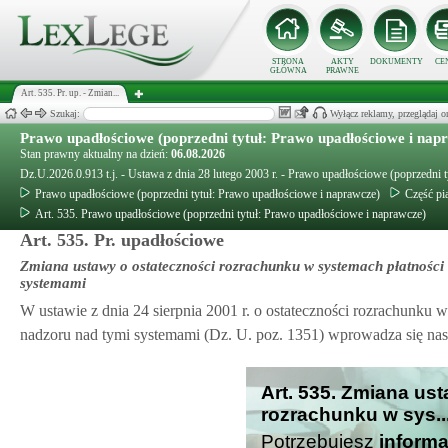
STRONA
AKTY
DOKUMENTY
CE
GŁÓWNA
PRAWNE
Art. 535. Pr. up. - Zmian...
Szukaj:
Wyłącz reklamy, przeglądaj
Prawo upadłościowe (poprzedni tytuł: Prawo upadłościowe i nap
Stan prawny aktualny na dzień:
06.08.2026
Dz.U.2026.0.913 t.j. - Ustawa z dnia 28 lutego 2003 r. - Prawo upadłościowe (poprzedni 
Prawo upadłościowe (poprzedni tytuł: Prawo upadłościowe i naprawcze)
Część pią
Art. 535. Prawo upadłościowe (poprzedni tytuł: Prawo upadłościowe i naprawcze)
Art. 535. Pr. upadłościowe
Zmiana ustawy o ostateczności rozrachunku w systemach płatności
systemami
W ustawie z dnia 24 sierpnia 2001 r. o ostateczności rozrachunku
nadzoru nad tymi systemami (Dz. U. poz. 1351) wprowadza się nas
Art. 535. Zmiana us
rozrachunku w sys..
Potrzebujesz
informa