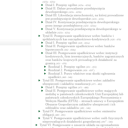
(425a - 425s)
Dział I. Przepisy ogólne
(425a - 425d)
Dział II. Dalsze prowadzenie przedsięwzięcia
deweloperskiego
(425e - 425h)
Dział III. Likwidacja nieruchomości, na której prowadzone
jest przedsięwzięcie deweloperskie
(425i - 425k)
Dział IV. Kontynuacja przedsięwzięcia deweloperskiego
przez innego przedsiębiorcę
(425l - 425m)
Dział V. Kontynuacja przedsięwzięcia deweloperskiego w
układzie
(425n - 425s)
Tytuł II. Postępowanie upadłościowe wobec banków i
spółdzielczych kas oszczędnościowo-kredytowych
(426 - 470)
Dział I. Przepisy ogólne
(426 - 441a)
Dział II. Postępowanie upadłościowe wobec banków
hipotecznych
(442 - 450a)
Dział III. Postępowanie upadłościowe wobec instytucji
kredytowych, firm inwestycyjnych, banków zagranicznych
oraz banków krajowych prowadzących działalność za
granicą
(451 - 470)
Rozdział 1. Przepisy ogólne
(451 - 455)
Rozdział 2. Postępowanie
1
(456 - 459
)
Rozdział 3. Prawo właściwe oraz skutki ogłoszenia
upadłości
(460 - 546)
Tytuł III. Postępowanie upadłościowe wobec zakładów
ubezpieczeń i zakładów reasekuracji
(471 - 482)
Dział I. Przepisy ogólne
(471 - 480)
Dział II. Postępowanie upadłościowe wobec mających
siedzibę w państwach członkowskich Unii Europejskiej lub
państwach członkowskich Europejskiego Porozumienia o
Wolnym Handlu (EFTA) – stronach umowy o Europejskim
Obszarze Gospodarczym zakładów ubezpieczeń i ich
oddziałów oraz zakładów
(481 - 546)
Tytuł IV. Postępowanie upadłościowe wobec emitentów
obligacji
(483 - 491)
Tytuł V. Postępowanie upadłościowe wobec osób fizycznych
nieprowadzących działalności gospodarczej
1
(491
- 546)
Tytuł VI. Postępowanie o zawarcie układu na zgromadzeniu