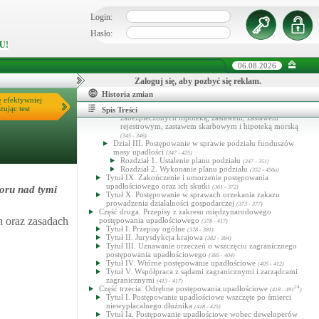
okrętowego
(316 - 324)
Dział III. Sprzedaż ruchomości oraz przejęcie przez
Login:
zastawnika ruchomości obciążonej zastawem rejestrowym
Hasło:
(325 - 330a)
Dział IV. Likwidacja wierzytelności i praw majątkowych
U!
(331 - 334)
Tytuł VIII. Podział funduszów masy upadłości i sum
06.08.2026
uzyskanych ze zbycia rzeczy i praw obciążonych rzeczowo
(335 - 360)
Zaloguj się, aby pozbyć się reklam.
Dział I. Przepisy ogólne
(335 - 341)
Dział II. Kolejność zaspokajania wierzycieli
Historia zmian
(342 - 346)
ę efektywniej
Rozdział 1. Przepisy ogólne
(342 - 344)
zując test
Rozdział 2. Kolejność spłacania wierzytelności
Spis Treści
zabezpieczonych hipoteką, zastawem, zastawem
rejestrowym, zastawem skarbowym i hipoteką morską
(345 - 346)
Dział III. Postępowanie w sprawie podziału funduszów
masy upadłości
(347 - 425)
Rozdział 1. Ustalenie planu podziału
(347 - 351)
Rozdział 2. Wykonanie planu podziału
(352 - 450a)
Tytuł IX. Zakończenie i umorzenie postępowania
upadłościowego oraz ich skutki
oru nad tymi
(361 - 372)
Tytuł X. Postępowanie w sprawach orzekania zakazu
prowadzenia działalności gospodarczej
(373 - 377)
Część druga. Przepisy z zakresu międzynarodowego
h oraz zasadach
postępowania upadłościowego
(378 - 417)
Tytuł I. Przepisy ogólne
(378 - 381)
Tytuł II. Jurysdykcja krajowa
(382 - 384)
Tytuł III. Uznawanie orzeczeń o wszczęciu zagranicznego
postępowania upadłościowego
(385 - 404)
Tytuł IV. Wtórne postępowanie upadłościowe
(405 - 412)
Tytuł V. Współpraca z sądami zagranicznymi i zarządcami
zagranicznymi
(413 - 417)
Część trzecia. Odrębne postępowania upadłościowe
24
(418 - 491
)
Tytuł I. Postępowanie upadłościowe wszczęte po śmierci
niewypłacalnego dłużnika
(418 - 425)
Tytuł Ia. Postępowanie upadłościowe wobec deweloperów