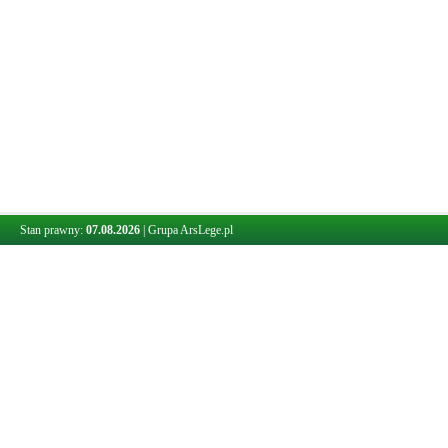
Stan prawny:
07.08.2026
|
Grupa ArsLege.pl