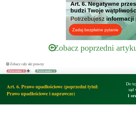
Art. 6. Negatywne przes
budzi Twoje wątpliwośc
Potrzebujesz
informacji
Zadaj bezpłatne pytanie
Zobacz poprzedni artyk
Zobacz cały akt prawny
Orzeczenia: 1
Porównania: 1
Do te
Art. 6. Prawo upadłościowe (poprzedni tytuł:
sąd 
Prawo upadłościowe i naprawcze)
1 or