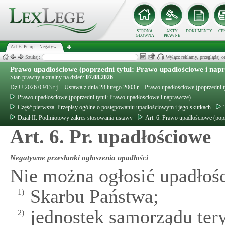
STRONA
AKTY
DOKUMENTY
CE
GŁÓWNA
PRAWNE
Art. 6. Pr. up. - Negatyw...
Szukaj:
Wyłącz reklamy, przeglądaj
Prawo upadłościowe (poprzedni tytuł: Prawo upadłościowe i nap
Stan prawny aktualny na dzień:
07.08.2026
Dz.U.2026.0.913 t.j. - Ustawa z dnia 28 lutego 2003 r. - Prawo upadłościowe (poprzedni 
Prawo upadłościowe (poprzedni tytuł: Prawo upadłościowe i naprawcze)
Część pierwsza. Przepisy ogólne o postępowaniu upadłościowym i jego skutkach
Dział II. Podmiotowy zakres stosowania ustawy
Art. 6. Prawo upadłościowe (pop
Art. 6. Pr. upadłościowe
Negatywne przesłanki ogłoszenia upadłości
Nie można ogłosić upadłośc
Skarbu Państwa;
1)
jednostek samorządu tery
2)