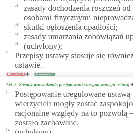
2)
zasady dochodzenia roszczeń od
osobami fizycznymi nieprowadzą
3)
skutki ogłoszenia upadłości;
4)
zasady umarzania zobowiązań up
5)
(uchylony);
2.
Przepisy ustawy stosuje się równi
ustawie.
Orzeczenia: 8
Porównania: 1
Art. 2.
Zasady prowadzenia postępowania uregulowanego ustawą
1.
Postępowanie uregulowane ustawą n
wierzycieli mogły zostać zaspokojo
racjonalne względy na to pozwolą 
zostało zachowane.
1a.
(uchylony)