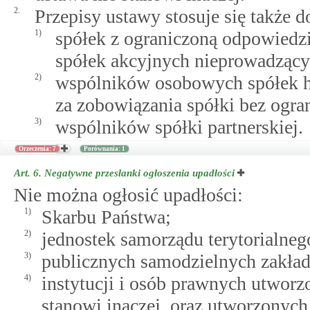
2.
Przepisy ustawy stosuje się także d
1)
spółek z ograniczoną odpowiedzi
spółek akcyjnych nieprowadzącyc
2)
wspólników osobowych spółek h
za zobowiązania spółki bez ogr
3)
wspólników spółki partnerskiej.
Orzeczenia: 7
Porównania: 1
Art. 6.
Negatywne przesłanki ogłoszenia upadłości
Nie można ogłosić upadłości:
1)
Skarbu Państwa;
2)
jednostek samorządu terytorialneg
3)
publicznych samodzielnych zakład
4)
instytucji i osób prawnych utworz
stanowi inaczej, oraz utworzony