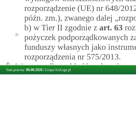
rozporządzenie (UE) nr 648/2012 
późn. zm.), zwanego dalej „rozp
b) w Tier II zgodnie z
art.
63
roz
2)
pożyczek podporządkowanych zac
funduszy własnych jako instrum
rozporządzenia nr 575/2013.
4b.
W przypadku zakładów ubezpieczeń
Stan prawny:
06.08.2026
|
Grupa ArsLege.pl
pieniężnych, o których mowa w ust.
z:
1)
obligacji kapitałowych wyemito
środków własnych jako pozycji
1 zgodnie z
art.
71
rozporządzen
dnia 10 października 2014 r. uz
Europejskiego i Rady 2009/138