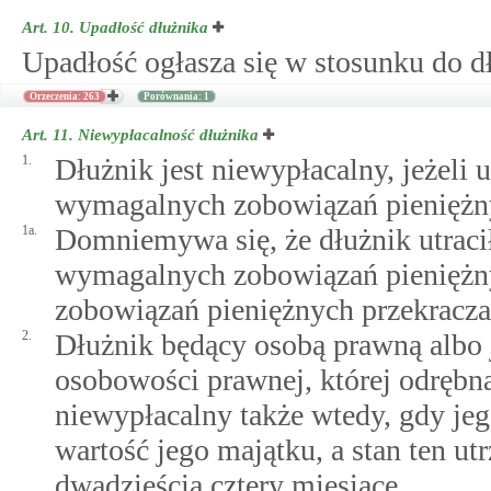
Art. 10.
Upadłość dłużnika
Upadłość ogłasza się w stosunku do dł
Orzeczenia: 263
Porównania: 1
Art. 11.
Niewypłacalność dłużnika
1.
Dłużnik jest niewypłacalny, jeżeli
wymagalnych zobowiązań pieniężn
1a.
Domniemywa się, że dłużnik utrac
wymagalnych zobowiązań pieniężny
zobowiązań pieniężnych przekracza 
2.
Dłużnik będący osobą prawną albo 
osobowości prawnej, której odrębna
niewypłacalny także wtedy, gdy jeg
wartość jego majątku, a stan ten ut
dwadzieścia cztery miesiące.