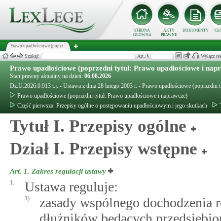
STRONA
AKTY
DOKUMENTY
CE
GŁÓWNA
PRAWNE
Prawo upadłościowe (poprz...
Szukaj:
Art./§
Wyłącz re
Prawo upadłościowe (poprzedni tytuł: Prawo upadłościowe i nap
Stan prawny aktualny na dzień:
06.08.2026
Dz.U.2026.0.913 t.j. - Ustawa z dnia 28 lutego 2003 r. - Prawo upadłościowe (poprzedni 
Prawo upadłościowe (poprzedni tytuł: Prawo upadłościowe i naprawcze)
Część pierwsza. Przepisy ogólne o postępowaniu upadłościowym i jego skutkach
Tytuł I. Przepisy ogólne
Dział I. Przepisy wstępne
Art. 1.
Zakres regulacji ustawy
1.
Ustawa reguluje:
1)
zasady wspólnego dochodzenia r
dłużników będących przedsiębio