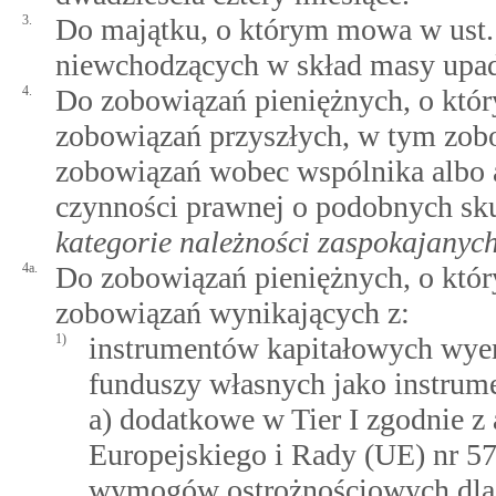
3.
Do majątku, o którym mowa w ust. 
niewchodzących w skład masy upad
4.
Do zobowiązań pieniężnych, o który
zobowiązań przyszłych, w tym zob
zobowiązań wobec wspólnika albo ak
czynności prawnej o podobnych sk
kategorie należności zaspokajanyc
4a.
Do zobowiązań pieniężnych, o który
zobowiązań wynikających z:
1)
instrumentów kapitałowych wye
funduszy własnych jako instrum
a) dodatkowe w Tier I zgodnie z
Europejskiego i Rady (UE) nr 57
wymogów ostrożnościowych dla i