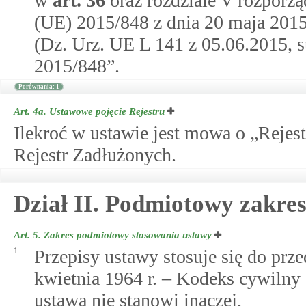
w
art.
36
oraz rozdziale V rozporz
(UE) 2015/848 z dnia 20 maja 2015
(Dz. Urz. UE L 141 z 05.06.2015, s
2015/848”.
Porównania: 1
Art. 4a.
Ustawowe pojęcie Rejestru
Ilekroć w ustawie jest mowa o „Rejes
Rejestr Zadłużonych.
Dział II. Podmiotowy zakre
Art. 5.
Zakres podmiotowy stosowania ustawy
1.
Przepisy ustawy stosuje się do prz
kwietnia 1964 r. – Kodeks cywilny (
ustawa nie stanowi inaczej.