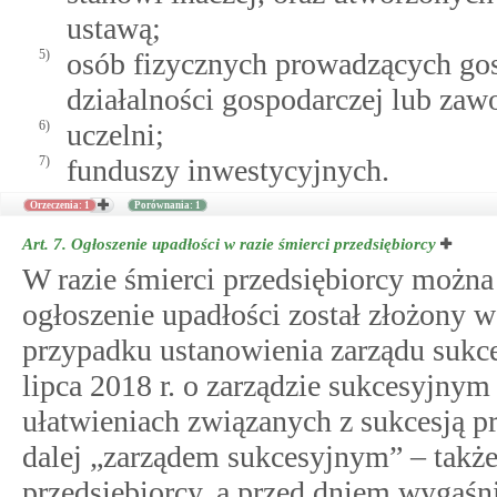
ustawą;
5)
osób fizycznych prowadzących gos
działalności gospodarczej lub zaw
6)
uczelni;
7)
funduszy inwestycyjnych.
Orzeczenia: 1
Porównania: 1
Art. 7.
Ogłoszenie upadłości w razie śmierci przedsiębiorcy
W razie śmierci przedsiębiorcy można 
ogłoszenie upadłości został złożony w
przypadku ustanowienia zarządu sukc
lipca 2018 r. o zarządzie sukcesyjnym
ułatwieniach związanych z sukcesją p
dalej „zarządem sukcesyjnym” – także
przedsiębiorcy, a przed dniem wygaśn