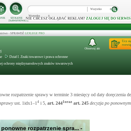
Wszystko
Wszystko
NIE CHCESZ OGLĄDAĆ REKLAM?
ZALOGUJ SIĘ DO SERWIS
NNIK
SZUKANIE
ZAAWANSOWANE
ecznictwo - SPRAWDŹ
LEXLEGE PRO
Ucz si
rozwią
Obserwuj akt
ej
ne
Dział I. Znaki towarowe i prawa ochronne
skiej ochrony międzynarodowych znaków towarowych
owne rozpatrzenie sprawy w terminie 3 miesięcy od daty doręczenia de
4
1oraz
 sprawy
ust. 1idx1–1
i 5,
art.
244
art.
245
decyzja po ponownym 
 ponowne rozpatrzenie spra... -