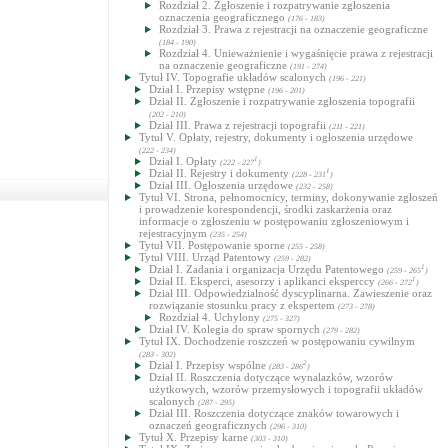
Rozdział 2. Zgłoszenie i rozpatrywanie zgłoszenia
oznaczenia geograficznego
(176 - 183)
Rozdział 3. Prawa z rejestracji na oznaczenie geograficzne
(184 - 190)
Rozdział 4. Unieważnienie i wygaśnięcie prawa z rejestracji
na oznaczenie geograficzne
(191 - 274)
Tytuł IV. Topografie układów scalonych
(196 - 221)
Dział I. Przepisy wstępne
(196 - 201)
Dział II. Zgłoszenie i rozpatrywanie zgłoszenia topografii
(202 - 210)
Dział III. Prawa z rejestracji topografii
(211 - 221)
Tytuł V. Opłaty, rejestry, dokumenty i ogłoszenia urzędowe
(222 - 234)
Dział I. Opłaty
1
(222 - 227
)
Dział II. Rejestry i dokumenty
1
(228 - 231
)
Dział III. Ogłoszenia urzędowe
(232 - 258)
Tytuł VI. Strona, pełnomocnicy, terminy, dokonywanie zgłoszeń
i prowadzenie korespondencji, środki zaskarżenia oraz
informacje o zgłoszeniu w postępowaniu zgłoszeniowym i
rejestracyjnym
(235 - 254)
Tytuł VII. Postępowanie sporne
(255 - 258)
Tytuł VIII. Urząd Patentowy
(259 - 282)
Dział I. Zadania i organizacja Urzędu Patentowego
1
(259 - 265
)
Dział II. Eksperci, asesorzy i aplikanci eksperccy
1
(266 - 272
)
Dział III. Odpowiedzialność dyscyplinarna. Zawieszenie oraz
rozwiązanie stosunku pracy z ekspertem
(273 - 278)
Rozdział 4. Uchylony
(275 - 327)
Dział IV. Kolegia do spraw spornych
(279 - 282)
Tytuł IX. Dochodzenie roszczeń w postępowaniu cywilnym
(283 - 302)
Dział I. Przepisy wspólne
2
(283 - 286
)
Dział II. Roszczenia dotyczące wynalazków, wzorów
użytkowych, wzorów przemysłowych i topografii układów
scalonych
(287 - 295)
Dział III. Roszczenia dotyczące znaków towarowych i
oznaczeń geograficznych
(296 - 310)
Tytuł X. Przepisy karne
(303 - 310)