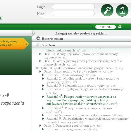
(10 - 119)
Dział I. Przepisy wspólne
(10 - 23)
Login:
Dział II. Wynalazki i patenty
7
(24 - 93
)
Rozdział 1. Wynalazek
(24 - 30)
Hasło:
Rozdział 2. Zgłoszenie wynalazku
(31 - 40)
Rozdział 3. Rozpatrywanie zgłoszenia wynalazku
U!
(41 - 55)
Rozdział .Wynalazek tajny
(56 - 62)
Rozdział 5. Patent
(63 - 75)
07.08.2026
1
Rozdział 5
. Dodatkowe prawo ochronne
1
10
(75
- 75
)
Rozdział 6. Umowy licencyjne
Zaloguj się, aby pozbyć się reklam.
(76 - 81)
Rozdział 7. Licencja przymusowa
(82 - 88)
Historia zmian
Rozdział 8. Unieważnienie, wygaśnięcie i ograniczenie
ę efektywniej
patentu
(89 - 93)
zując test
Spis Treści
Rozdział 9. Przepisy szczególne dotyczące wynalazków
biotechnologicznych
1
(93
- 119)
Dział III. Wzory użytkowe i prawa ochronne na wzory
użytkowe
(94 - 101)
Dział IV. Wzory przemysłowei prawa z rejestracji wzorów
przemysłowych
(102 - 119)
Tytuł III. Znaki towarowe i oznaczenia geograficzne
(120 - 195)
Dział I. Znaki towarowe i prawa ochronne
(120 - 173)
Rozdział 1. Znak towarowy
(120 - 135)
Rozdział 2. Wspólny znak towarowy i znak towarowy
gwarancyjny
1
(136 - 137
)
Rozdział 3. Zgłoszenie znaku towarowego
(138 - 142)
Rozdział 4. Rozpatrywanie zgłoszenia znaku towarowego
(143 - 152)
cyzji
1
Rozdział 4
. Postępowanie w sprawie uznawania na
terytorium Rzeczypospolitej Polskiej ochrony
rozpatrzeniu
międzynarodowych znaków towarowych
1
16
(152
- 152
)
2
Rozdział 4
. Postępowanie w sprawie sprzeciwu
17
23
(152
- 152
)
Rozdział 5. Prawa ochronne na znaki towarowe
(153 - 163)
Rozdział 6. Unieważnienie i wygaśnięcie prawa ochronnego
na znak towarowy
(164 - 173)
Dział II. Oznaczenia geograficzne
(174 - 195)
Rozdział 1. Przepisy wstępne
(174 - 175)