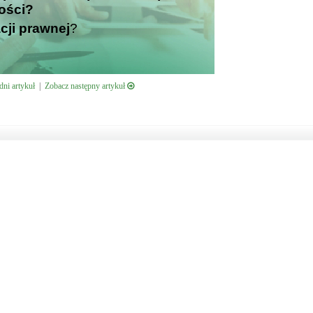
ości?
cji prawnej
?
ni artykuł
|
Zobacz następny artykuł