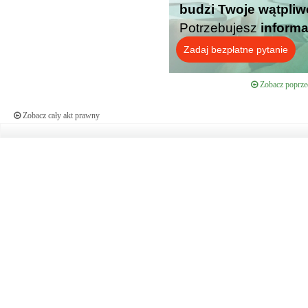
budzi Twoje wątpliw
Potrzebujesz
informa
Zadaj bezpłatne pytanie
Zobacz poprzed
Zobacz cały akt prawny