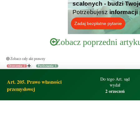
scalonych - budzi Twoj
Potrzebujesz
informacji
Zadaj bezpłatne pytanie
Zobacz poprzedni artyk
Zobacz cały akt prawny
Orzeczenia: 2
Porównania: 1
Do tego Art. sąd
Art. 205. Prawo własności
wydał
przemysłowej
2 orzeczeń