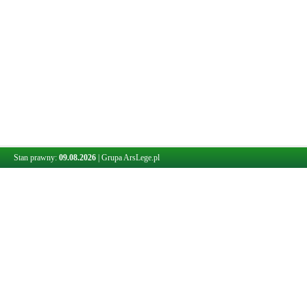
Stan prawny:
09.08.2026
|
Grupa ArsLege.pl