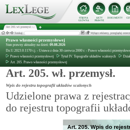
STRONA
AKTY
DOKUMENTY
CE
GŁÓWNA
PRAWNE
Art. 205. wł. przemysł. -...
Szukaj:
Wyłącz reklamy, przeglądaj orz
Prawo własności przemysłowej
Stan prawny aktualny na dzień:
09.08.2026
Dz.U.2023.0.1170 t.j. - Ustawa z dnia 30 czerwca 2000 r. - Prawo własności przemysłow
Prawo własności przemysłowej
Tytuł IV. Topografie układów scalonych
Dział
Art. 205. Prawo własności przemysłowej
Art. 205. wł. przemysł.
Wpis do rejestru topografii układów scalonych
Udzielone prawa z rejestrac
do rejestru topografii ukła
Art. 205. Wpis do rejes