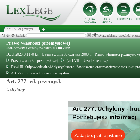
STRONA
AKTY
DOKUMENTY
CE
GŁÓWNA
PRAWNE
Art. 277. wł. przemysł. -...
Szukaj:
Wyłącz reklamy, przeglądaj orz
Prawo własności przemysłowej
Stan prawny aktualny na dzień:
07.08.2026
Dz.U.2023.0.1170 t.j. - Ustawa z dnia 30 czerwca 2000 r. - Prawo własności przemysłow
Prawo własności przemysłowej
Tytuł VIII. Urząd Patentowy
Dział III. Odpowiedzialność dyscyplinarna. Zawieszenie oraz rozwiązanie stosunku pr
Art. 277. Prawo własności przemysłowej
Art. 277. wł. przemysł.
Uchylony
Art. 277. Uchylony - bu
Potrzebujesz
informacji
Zadaj bezpłatne pytanie