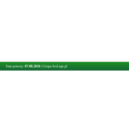
Stan prawny:
07.08.2026
|
Grupa ArsLege.pl