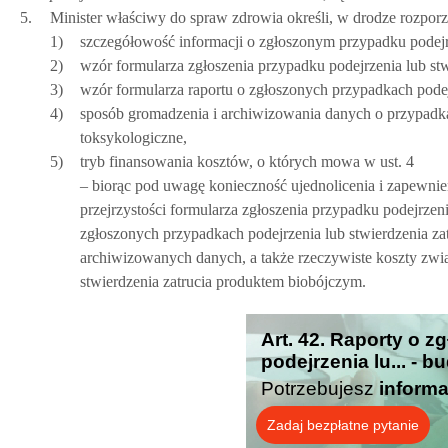
5.
Minister właściwy do spraw zdrowia określi, w drodze rozporz
1)
szczegółowość informacji o zgłoszonym przypadku podejr
2)
wzór formularza zgłoszenia przypadku podejrzenia lub st
3)
wzór formularza raportu o zgłoszonych przypadkach podej
4)
sposób gromadzenia i archiwizowania danych o przypadka
toksykologiczne,
5)
tryb finansowania kosztów, o których mowa w ust. 4
– biorąc pod uwagę konieczność ujednolicenia i zapewni
przejrzystości formularza zgłoszenia przypadku podejrzen
zgłoszonych przypadkach podejrzenia lub stwierdzenia z
archiwizowanych danych, a także rzeczywiste koszty zwi
stwierdzenia zatrucia produktem biobójczym.
Art. 42. Raporty o 
podejrzenia lu... - 
Potrzebujesz
informa
Zadaj bezpłatne pytanie