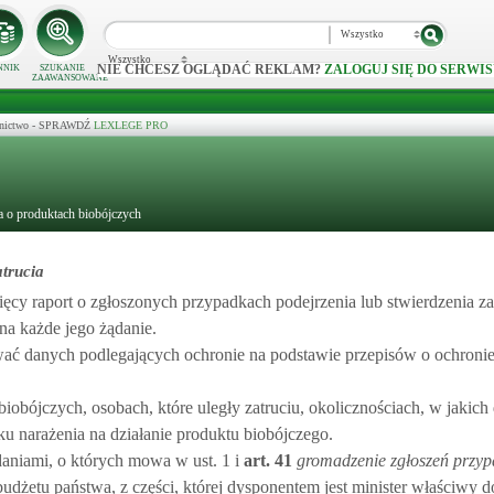
Wszystko
Wszystko
NIE CHCESZ OGLĄDAĆ REKLAM?
ZALOGUJ SIĘ DO SERWIS
NNIK
SZUKANIE
ZAAWANSOWANE
ecznictwo - SPRAWDŹ
LEXLEGE PRO
a o produktach biobójczych
atrucia
ęcy raport o zgłoszonych przypadkach podejrzenia lub stwierdzenia z
na każde jego żądanie.
wać danych podlegających ochronie na podstawie przepisów o ochroni
obójczych, osobach, które uległy zatruciu, okolicznościach, w jakich
u narażenia na działanie produktu biobójczego.
aniami, o których mowa w ust. 1 i
art.
41
gromadzenie zgłoszeń przy
budżetu państwa, z części, której dysponentem jest minister właściwy 