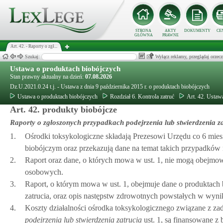
STRONA
AKTY
DOKUMENTY
CE
GŁÓWNA
PRAWNE
Art. 42. - Raporty o zgł...
Szukaj:
Wyłącz reklamy, przeglądaj orz
Ustawa o produktach biobójczych
Stan prawny aktualny na dzień:
07.08.2026
Dz.U.2021.0.24 t.j. - Ustawa z dnia 9 października 2015 r. o produktach biobójczych
Ustawa o produktach biobójczych
Rozdział 6. Kontrola zatruć
Art. 42. Ustaw
Art. 42. produkty biobójcze
Raporty o zgłoszonych przypadkach podejrzenia lub stwierdzenia z
1.
Ośrodki toksykologiczne składają Prezesowi Urzędu co 6 miesi
biobójczym oraz przekazują dane na temat takich przypadków 
2.
Raport oraz dane, o których mowa w ust. 1, nie mogą obejmo
osobowych.
3.
Raport, o którym mowa w ust. 1, obejmuje dane o produktach bi
zatrucia, oraz opis następstw zdrowotnych powstałych w wynik
4.
Koszty działalności ośrodka toksykologicznego związane z zad
podejrzenia lub stwierdzenia zatrucia
ust. 1, są finansowane z 