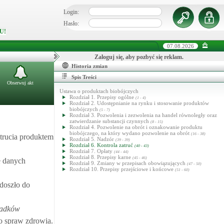
Login:
Hasło:
U!
07.08.2026
Zaloguj się, aby pozbyć się reklam.
Historia zmian
Spis Treści
Obserwuj akt
Ustawa o produktach biobójczych
Rozdział 1. Przepisy ogólne
(1 - 4)
Rozdział 2. Udostępnianie na rynku i stosowanie produktów
biobójczych
(5 - 7)
Rozdział 3. Pozwolenia i zezwolenia na handel równoległy oraz
zatwierdzanie substancji czynnych
(8 - 15)
Rozdział 4. Pozwolenie na obrót i oznakowanie produktu
biobójczego, na który wydano pozwolenie na obrót
(16 - 38)
atrucia produktem
Rozdział 5. Nadzór
(39 - 39)
Rozdział 6. Kontrola zatruć
(40 - 43)
Rozdział 7. Opłaty
(44 - 44)
Rozdział 8. Przepisy karne
(45 - 46)
e danych
Rozdział 9. Zmiany w przepisach obowiązujących
(47 - 50)
Rozdział 10. Przepisy przejściowe i końcowe
(51 - 60)
 doszło do
padków
do spraw zdrowia.