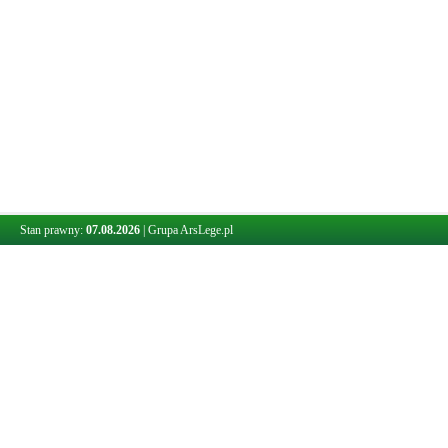
Stan prawny:
07.08.2026
|
Grupa ArsLege.pl