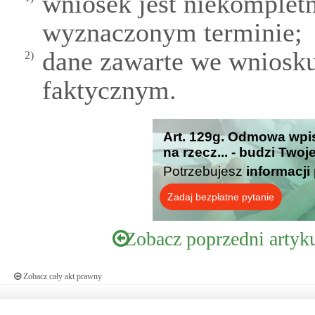
wniosek jest niekompletn
wyznaczonym terminie;
dane zawarte we wniosku
2)
faktycznym.
Art. 129g. Odmowa wpis
na rzecz... - budzi Two
Potrzebujesz
informacji
Zadaj bezpłatne pytanie
Zobacz poprzedni artyk
Zobacz cały akt prawny