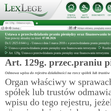
STRONA
AKTY
DOKUMENTY
CE
GŁÓWNA
PRAWNE
Art. 129g. - Odmowa wpis...
Szukaj:
Wyłącz reklamy, przeglądaj orz
Ustawa o przeciwdziałaniu praniu pieniędzy oraz finansowaniu 
Stan prawny aktualny na dzień:
07.08.2026
Dz.U.2025.0.644 t.j. - Ustawa z dnia 1 marca 2018 r. o przeciwdziałaniu praniu pieniędzy
Ustawa o przeciwdziałaniu praniu pieniędzy oraz finansowaniu terroryzmu
Rozdzia
Art. 129g. Ustawa o przeciwdziałaniu praniu pieniędzy oraz finansowaniu terroryzmu
Art. 129g. przec.praniu p
Odmowa wpisu do rejestru działalności na rzecz spółek lub trustów
Organ właściwy w sprawach 
spółek lub trustów odmawia
wpisu do tego rejestru, jeżel
1)