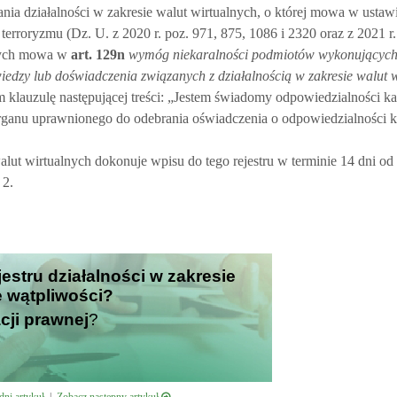
a działalności w zakresie walut wirtualnych, o której mowa w ustawi
terroryzmu (Dz. U. z 2020 r. poz. 971, 875, 1086 i 2320 oraz z 2021 r.
órych mowa w
art.
129n
wymóg niekaralności podmiotów wykonujących 
edzy lub doświadczenia związanych z działalnością w zakresie walut 
klauzulę następującej treści: „Jestem świadomy odpowiedzialności kar
organu uprawnionego do odebrania oświadczenia o odpowiedzialności ka
alut wirtualnych dokonuje wpisu do tego rejestru w terminie 14 dni o
 2.
jestru działalności w zakresie
je wątpliwości?
cji prawnej
?