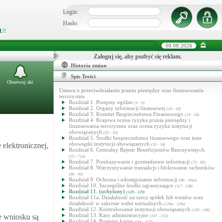
Login:
Hasło:
U!
08.08.2026
Zaloguj się, aby pozbyć się reklam.
Historia zmian
Spis Treści
Obserwuj akt
Ustawa o przeciwdziałaniu praniu pieniędzy oraz finansowaniu
terroryzmu
Rozdział 1. Przepisy ogólne
(1 - 9)
Rozdział 2. Organy informacji finansowej
(10 - 18)
Rozdział 3. Komitet Bezpieczeństwa Finansowego
(19 - 24)
Rozdział 4. Krajowa ocena ryzyka prania pieniędzy i
finansowania terroryzmu oraz ocena ryzyka instytucji
obowiązanych
(25 - 32)
Rozdział 5. Środki bezpieczeństwa finansowego oraz inne
obowiązki instytucji obowiązanych
 elektronicznej,
(33 - 54)
Rozdział 6. Centralny Rejestr Beneficjentów Rzeczywistych
(55 - 71a)
Rozdział 7. Przekazywanie i gromadzenie informacji
(72 - 85)
Rozdział 8. Wstrzymywanie transakcji i blokowanie rachunków
(86 - 95)
Rozdział 9. Ochrona i udostępnianie informacji
(96 - 116a)
Rozdział 10. Szczególne środki ograniczające
(117 - 128)
Rozdział 11. (uchylony)
(129 - 129)
Rozdział 11a. Działalność na rzecz spółek lub trustów oraz
działalność w zakresie walut wirtualnych
(129a - 129z)
Rozdział 12. Kontrolowanie instytucji obowiązanych
(130 - 146)
Rozdział 13. Kary administracyjne
e wniosku są
(147 - 155)
Rozdział 14. Przepisy karne
(156 - 157)