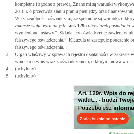
kompletne i zgodne z prawdą. Znane mi są warunki wykonywani
2018 r. o przeciwdziałaniu praniu pieniędzy oraz finansowaniu 
W szczególności oświadczam, że spełnione są warunki, o kt
zakresie walut wirtualnych
i
art.
129o
obowiązek posiadania wi
wymienionej ustawy.”. Składający oświadczenie zawiera w nim 
fałszywego oświadczenia.”. Klauzula ta zastępuje pouczenie 
fałszywego oświadczenia.
3.
Organ właściwy w sprawach rejestru działalności w zakresie w
wniosku o wpis wraz z oświadczeniem, o którym mowa w ust.
4.
(uchylony)
5.
(uchylony)
Art. 129r. Wpis do re
walut... - budzi Two
Potrzebujesz
informa
Zadaj bezpłatne pytanie