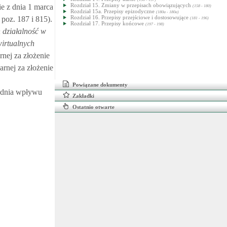
Rozdział 15. Zmiany w przepisach obowiązujących
e z dnia 1 marca
(158 - 180)
Rozdział 15a. Przepisy epizodyczne
(180a - 180a)
Rozdział 16. Przepisy przejściowe i dostosowujące
 poz. 187 i 815).
(181 - 196)
Rozdział 17. Przepisy końcowe
(197 - 198)
działalność w
wirtualnych
nej za złożenie
rnej za złożenie
Powiązane dokumenty
d dnia wpływu
Zakładki
Ostatnio otwarte