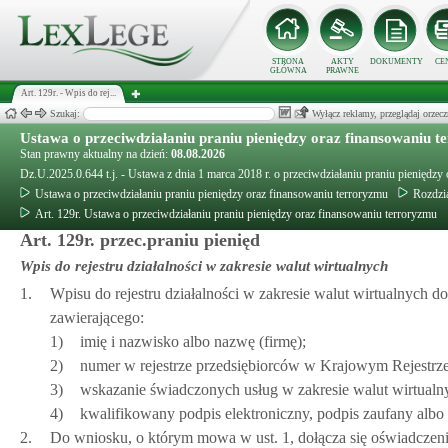
STRONA
AKTY
DOKUMENTY
CE
GŁÓWNA
PRAWNE
Art. 129r. - Wpis do rej...
Szukaj:
Wyłącz reklamy, przeglądaj orz
Ustawa o przeciwdziałaniu praniu pieniędzy oraz finansowaniu 
Stan prawny aktualny na dzień:
08.08.2026
Dz.U.2025.0.644 t.j. - Ustawa z dnia 1 marca 2018 r. o przeciwdziałaniu praniu pieniędzy
Ustawa o przeciwdziałaniu praniu pieniędzy oraz finansowaniu terroryzmu
Rozdzia
Art. 129r. Ustawa o przeciwdziałaniu praniu pieniędzy oraz finansowaniu terroryzmu
Art. 129r. przec.praniu pienięd
Wpis do rejestru działalności w zakresie walut wirtualnych
1.
Wpisu do rejestru działalności w zakresie walut wirtualnych d
zawierającego:
1)
imię i nazwisko albo nazwę (firmę);
2)
numer w rejestrze przedsiębiorców w Krajowym Rejestrze 
3)
wskazanie świadczonych usług w zakresie walut wirtual
4)
kwalifikowany podpis elektroniczny, podpis zaufany albo
2.
Do wniosku, o którym mowa w ust. 1, dołącza się oświadczeni