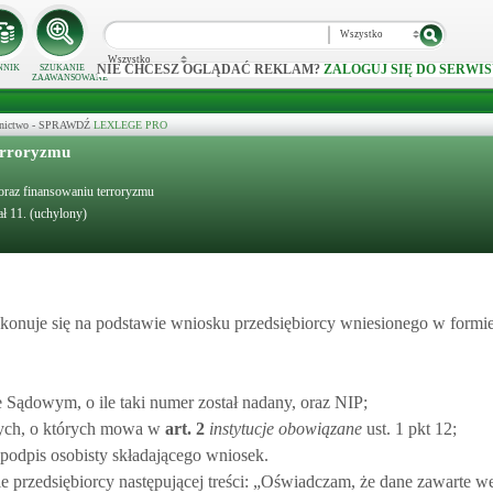
Wszystko
Wszystko
NIE CHCESZ OGLĄDAĆ REKLAM?
ZALOGUJ SIĘ DO SERWIS
NNIK
SZUKANIE
ZAAWANSOWANE
ecznictwo - SPRAWDŹ
LEXLEGE PRO
terroryzmu
 oraz finansowaniu terroryzmu
ł 11. (uchylony)
okonuje się na podstawie wniosku przedsiębiorcy wniesionego w formie
Sądowym, o ile taki numer został nadany, oraz NIP;
nych, o których mowa w
art.
2
instytucje obowiązane
ust. 1 pkt 12;
 podpis osobisty składającego wniosek.
e przedsiębiorcy następującej treści: „Oświadczam, że dane zawarte w