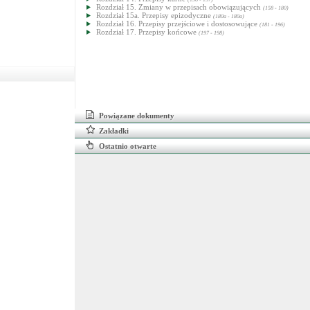
Rozdział 15. Zmiany w przepisach obowiązujących
(158 - 180)
Rozdział 15a. Przepisy epizodyczne
(180a - 180a)
Rozdział 16. Przepisy przejściowe i dostosowujące
(181 - 196)
Rozdział 17. Przepisy końcowe
(197 - 198)
Powiązane dokumenty
Zakładki
Ostatnio otwarte