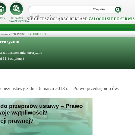
Wszystko
Wszystko
NIE CHCESZ OGLĄDAĆ REKLAM?
ZALOGUJ SIĘ DO SERWIS
NNIK
SZUKANIE
ZAAWANSOWANE
ecznictwo - SPRAWDŹ
LEXLEGE PRO
terroryzmu
 oraz finansowaniu terroryzmu
ł 11. (uchylony)
episy ustawy z dnia 6 marca 2018 r. – Prawo przedsiębiorców.
e do przepisów ustawy – Prawo
Twoje wątpliwości?
cji prawnej
?