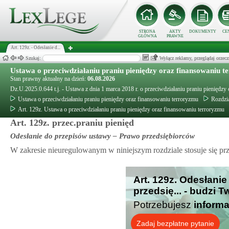
STRONA
AKTY
DOKUMENTY
CE
GŁÓWNA
PRAWNE
Art. 129z. - Odesłanie d...
Szukaj:
Wyłącz reklamy, przeglądaj orz
Ustawa o przeciwdziałaniu praniu pieniędzy oraz finansowaniu 
Stan prawny aktualny na dzień:
06.08.2026
Dz.U.2025.0.644 t.j. - Ustawa z dnia 1 marca 2018 r. o przeciwdziałaniu praniu pieniędzy
Ustawa o przeciwdziałaniu praniu pieniędzy oraz finansowaniu terroryzmu
Rozdzia
Art. 129z. Ustawa o przeciwdziałaniu praniu pieniędzy oraz finansowaniu terroryzmu
Art. 129z. przec.praniu pienięd
Odesłanie do przepisów ustawy – Prawo przedsiębiorców
W zakresie nieuregulowanym w niniejszym rozdziale stosuje się prz
Art. 129z. Odesłani
przedsię... - budzi 
Potrzebujesz
informa
Zadaj bezpłatne pytanie