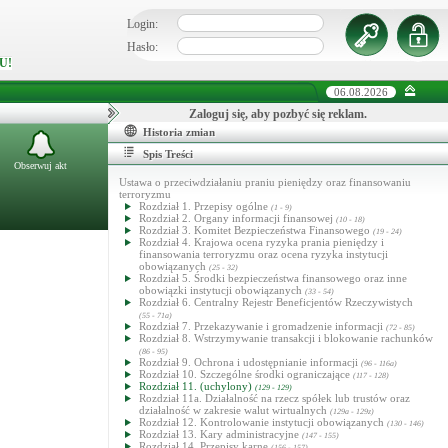
Login:
Hasło:
U!
06.08.2026
Zaloguj się, aby pozbyć się reklam.
Historia zmian
Spis Treści
Obserwuj akt
Ustawa o przeciwdziałaniu praniu pieniędzy oraz finansowaniu
terroryzmu
Rozdział 1. Przepisy ogólne
(1 - 9)
Rozdział 2. Organy informacji finansowej
(10 - 18)
Rozdział 3. Komitet Bezpieczeństwa Finansowego
(19 - 24)
Rozdział 4. Krajowa ocena ryzyka prania pieniędzy i
finansowania terroryzmu oraz ocena ryzyka instytucji
obowiązanych
(25 - 32)
Rozdział 5. Środki bezpieczeństwa finansowego oraz inne
obowiązki instytucji obowiązanych
(33 - 54)
Rozdział 6. Centralny Rejestr Beneficjentów Rzeczywistych
(55 - 71a)
Rozdział 7. Przekazywanie i gromadzenie informacji
(72 - 85)
Rozdział 8. Wstrzymywanie transakcji i blokowanie rachunków
(86 - 95)
Rozdział 9. Ochrona i udostępnianie informacji
(96 - 116a)
Rozdział 10. Szczególne środki ograniczające
(117 - 128)
Rozdział 11. (uchylony)
(129 - 129)
Rozdział 11a. Działalność na rzecz spółek lub trustów oraz
działalność w zakresie walut wirtualnych
(129a - 129z)
Rozdział 12. Kontrolowanie instytucji obowiązanych
(130 - 146)
Rozdział 13. Kary administracyjne
(147 - 155)
Rozdział 14. Przepisy karne
(156 - 157)