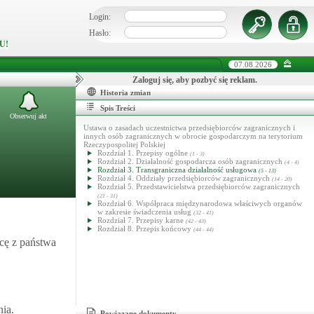
Login:
Hasło:
U!
07.08.2026
Zaloguj się, aby pozbyć się reklam.
Historia zmian
Spis Treści
Obserwuj akt
Ustawa o zasadach uczestnictwa przedsiębiorców zagranicznych i
innych osób zagranicznych w obrocie gospodarczym na terytorium
Rzeczypospolitej Polskiej
Rozdział 1. Przepisy ogólne
(1 - 3)
Rozdział 2. Działalność gospodarcza osób zagranicznych
(4 - 4)
Rozdział 3. Transgraniczna działalność usługowa
(5 - 13)
Rozdział 4. Oddziały przedsiębiorców zagranicznych
(14 - 20)
Rozdział 5. Przedstawicielstwa przedsiębiorców zagranicznych
(21 - 31)
Rozdział 6. Współpraca międzynarodowa właściwych organów
w zakresie świadczenia usług
(32 - 41)
Rozdział 7. Przepisy karne
(42 - 43)
Rozdział 8. Przepis końcowy
(44 - 44)
cę z państwa
ia.
Powiązane dokumenty