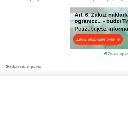
Art. 6. Zakaz nakł
ogranicz... - budzi 
Potrzebujesz
informa
Zadaj bezpłatne pytanie
Zobacz poprzed
Zobacz cały akt prawny