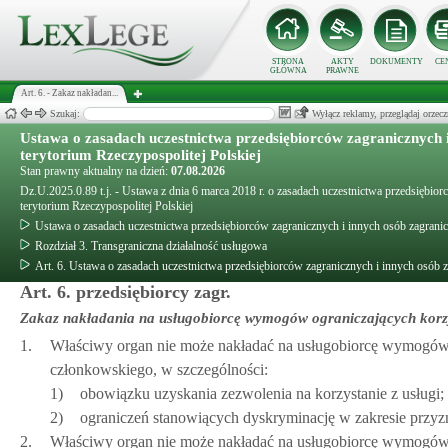
STRONA
AKTY
DOKUMENTY
CE
GŁÓWNA
PRAWNE
Art. 6. - Zakaz nakładan...
Szukaj:
Wyłącz reklamy, przeglądaj orz
Ustawa o zasadach uczestnictwa przedsiębiorców zagranicznych 
terytorium Rzeczypospolitej Polskiej
Stan prawny aktualny na dzień:
07.08.2026
Dz.U.2025.0.89 t.j. - Ustawa z dnia 6 marca 2018 r. o zasadach uczestnictwa przedsiębi
terytorium Rzeczypospolitej Polskiej
Ustawa o zasadach uczestnictwa przedsiębiorców zagranicznych i innych osób zagrani
Rozdział 3. Transgraniczna działalność usługowa
Art. 6. Ustawa o zasadach uczestnictwa przedsiębiorców zagranicznych i innych osób 
Art. 6. przedsiębiorcy zagr.
Zakaz nakładania na usługobiorcę wymogów ograniczających korzy
1.
Właściwy organ nie może nakładać na usługobiorcę wymogów, 
członkowskiego, w szczególności:
1)
obowiązku uzyskania zezwolenia na korzystanie z usługi;
2)
ograniczeń stanowiących dyskryminację w zakresie przy
2.
Właściwy organ nie może nakładać na usługobiorcę wymogów 