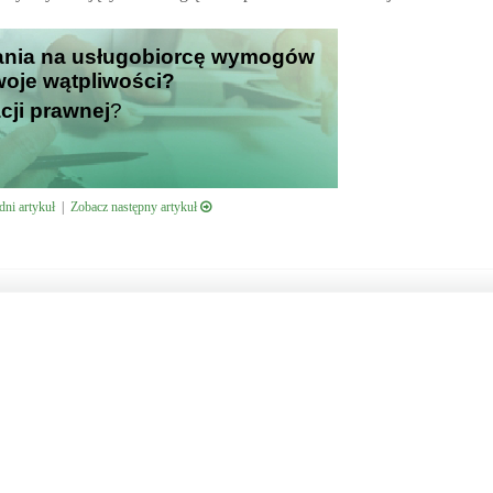
adania na usługobiorcę wymogów
Twoje wątpliwości?
cji prawnej
?
ni artykuł
|
Zobacz następny artykuł