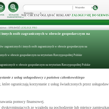
Wszystko
Wszystko
NIE CHCESZ OGLĄDAĆ REKLAM?
ZALOGUJ SIĘ DO SERWIS
NNIK
SZUKANIE
ZAAWANSOWANE
ecznictwo - SPRAWDŹ
LEXLEGE PRO
i innych osób zagranicznych w obrocie gospodarczym na
orców zagranicznych i innych osób zagranicznych w obrocie gospodarczym na
cznych w obrocie gospodarczym na terytorium Rzeczypospolitej Polskie
zagranicznych w obrocie gospodarczym na terytorium Rzeczypospolitej Polskie
stanie z usług usługodawcy z państwa członkowskiego
które ograniczają korzystanie z usług świadczonych przez usługodaw
znawania pomocy finansowej.
dyskryminujących ze względu na pochodzenie lub miejsce zamieszkan