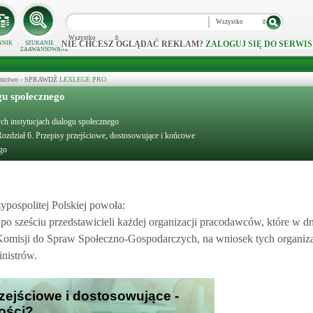
Wszystko
Wszystko
NIE CHCESZ OGLĄDAĆ REKLAM?
ZALOGUJ SIĘ DO SERWIS
NNIK
SZUKANIE
ZAAWANSOWANE
ecznictwo - SPRAWDŹ
LEXLEGE PRO
gu społecznego
ych instytucjach dialogu społecznego
ozdział 6. Przepisy przejściowe, dostosowujące i końcowe
ego
pospolitej Polskiej powoła:
 po sześciu przedstawicieli każdej organizacji pracodawców, które w d
 Komisji do Spraw Społeczno-Gospodarczych, na wniosek tych organiza
inistrów.
rzejściowe i dostosowujące -
ości?