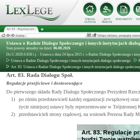
STRONA
AKTY
DOKUMENTY
CE
GŁÓWNA
PRAWNE
Art. 83. - Regulacje prz...
Szukaj:
Wyłącz reklamy, przeglądaj orz
Ustawa o Radzie Dialogu Społecznego i innych instytucjach dialo
Stan prawny aktualny na dzień:
06.08.2026
Dz.U.2026.0.836 t.j. - Ustawa z dnia 24 lipca 2015 r. o Radzie Dialogu Społecznego i inn
Ustawa o Radzie Dialogu Społecznego i innych instytucjach dialogu społecznego
R
Art. 83. Ustawa o Radzie Dialogu Społecznego i innych instytucjach dialogu społeczn
Art. 83. Rada Dialogu Społ.
Regulacje przejściowe i dostosowujące
Do pierwszego składu Rady Dialogu Społecznego Prezydent Rzeczy
1)
po ośmiu przedstawicieli każdej organizacji związkowej oraz
życie niniejszej ustawy były reprezentowane w Trójstronnej
2)
przedstawicieli strony rządowej, na wniosek Prezesa Rady M
Art. 83. Regulacje p
budzi Twoje wątpliw