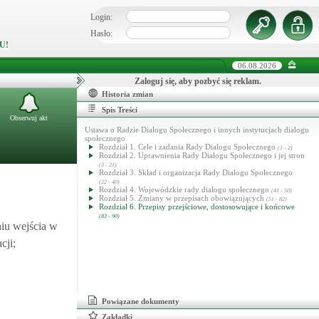
Login:
Hasło:
U!
06.08.2026
Zaloguj się, aby pozbyć się reklam.
Historia zmian
Spis Treści
Obserwuj akt
Ustawa o Radzie Dialogu Społecznego i innych instytucjach dialogu
społecznego
Rozdział 1. Cele i zadania Rady Dialogu Społecznego
(1 - 2)
Rozdział 2. Uprawnienia Rady Dialogu Społecznego i jej stron
(3 - 21)
Rozdział 3. Skład i organizacja Rady Dialogu Społecznego
(22 - 40)
Rozdział 4. Wojewódzkie rady dialogu społecznego
(41 - 50)
Rozdział 5. Zmiany w przepisach obowiązujących
(51 - 82)
Rozdział 6. Przepisy przejściowe, dostosowujące i końcowe
(83 - 90)
niu wejścia w
cji;
Powiązane dokumenty
Zakładki