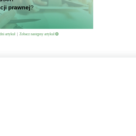
cji prawnej
?
ni artykuł
|
Zobacz następny artykuł