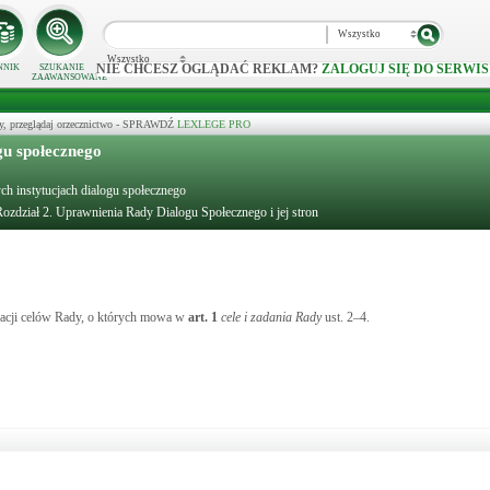
Wszystko
Wszystko
NIE CHCESZ OGLĄDAĆ REKLAM?
ZALOGUJ SIĘ DO SERWIS
NNIK
SZUKANIE
ZAAWANSOWANE
y, przeglądaj orzecznictwo - SPRAWDŹ
LEXLEGE PRO
gu społecznego
ych instytucjach dialogu społecznego
ozdział 2. Uprawnienia Rady Dialogu Społecznego i jej stron
zacji celów Rady, o których mowa w
art.
1
cele i zadania Rady
ust. 2–4.