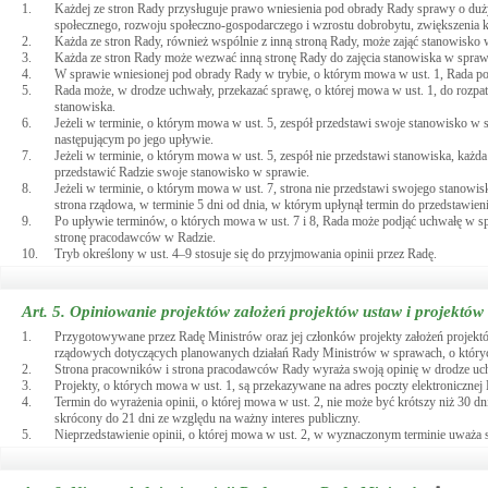
1.
Każdej ze stron Rady przysługuje prawo wniesienia pod obrady Rady sprawy o dużym
społecznego, rozwoju społeczno-gospodarczego i wzrostu dobrobytu, zwiększenia ko
2.
Każda ze stron Rady, również wspólnie z inną stroną Rady, może zająć stanowisko w
3.
Każda ze stron Rady może wezwać inną stronę Rady do zajęcia stanowiska w sprawie
4.
W sprawie wniesionej pod obrady Rady w trybie, o którym mowa w ust. 1, Rada p
5.
Rada może, w drodze uchwały, przekazać sprawę, o której mowa w ust. 1, do rozpa
stanowiska.
6.
Jeżeli w terminie, o którym mowa w ust. 5, zespół przedstawi swoje stanowisko w
następującym po jego upływie.
7.
Jeżeli w terminie, o którym mowa w ust. 5, zespół nie przedstawi stanowiska, każd
przedstawić Radzie swoje stanowisko w sprawie.
8.
Jeżeli w terminie, o którym mowa w ust. 7, strona nie przedstawi swojego stanowisk
strona rządowa, w terminie 5 dni od dnia, w którym upłynął termin do przedstawien
9.
Po upływie terminów, o których mowa w ust. 7 i 8, Rada może podjąć uchwałę w spra
stronę pracodawców w Radzie.
10.
Tryb określony w ust. 4–9 stosuje się do przyjmowania opinii przez Radę.
Art. 5.
Opiniowanie projektów założeń projektów ustaw i projektó
1.
Przygotowywane przez Radę Ministrów oraz jej członków projekty założeń projektó
rządowych dotyczących planowanych działań Rady Ministrów w sprawach, o któ
2.
Strona pracowników i strona pracodawców Rady wyraża swoją opinię w drodze uc
3.
Projekty, o których mowa w ust. 1, są przekazywane na adres poczty elektroniczne
4.
Termin do wyrażenia opinii, o której mowa w ust. 2, nie może być krótszy niż 30 dn
skrócony do 21 dni ze względu na ważny interes publiczny.
5.
Nieprzedstawienie opinii, o której mowa w ust. 2, w wyznaczonym terminie uważa si