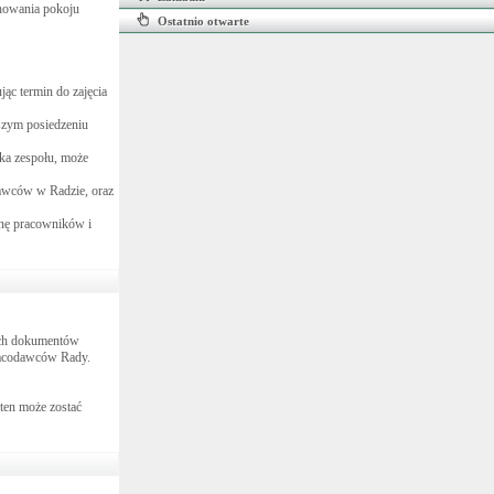
chowania pokoju
Ostatnio otwarte
jąc termin do zajęcia
wszym posiedzeniu
ska zespołu, może
odawców w Radzie, oraz
ronę pracowników i
nych dokumentów
pracodawców Rady.
 ten może zostać