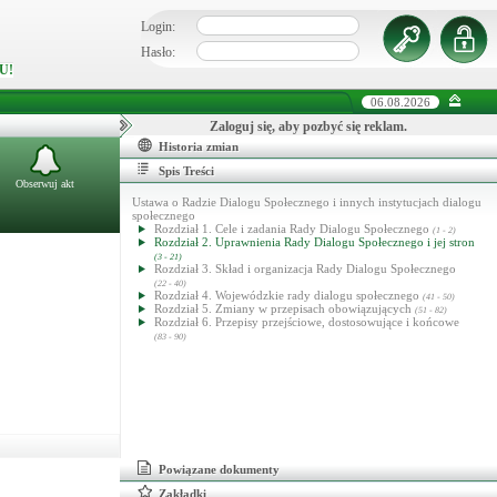
Login:
Hasło:
U!
06.08.2026
Zaloguj się, aby pozbyć się reklam.
Historia zmian
Spis Treści
Obserwuj akt
Ustawa o Radzie Dialogu Społecznego i innych instytucjach dialogu
społecznego
Rozdział 1. Cele i zadania Rady Dialogu Społecznego
(1 - 2)
Rozdział 2. Uprawnienia Rady Dialogu Społecznego i jej stron
(3 - 21)
Rozdział 3. Skład i organizacja Rady Dialogu Społecznego
(22 - 40)
Rozdział 4. Wojewódzkie rady dialogu społecznego
(41 - 50)
Rozdział 5. Zmiany w przepisach obowiązujących
(51 - 82)
Rozdział 6. Przepisy przejściowe, dostosowujące i końcowe
(83 - 90)
Powiązane dokumenty
Zakładki