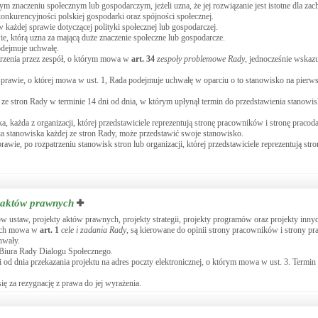
 znaczeniu społecznym lub gospodarczym, jeżeli uzna, że jej rozwiązanie jest istotne dla za
nkurencyjności polskiej gospodarki oraz spójności społecznej.
 każdej sprawie dotyczącej polityki społecznej lub gospodarczej.
, którą uzna za mającą duże znaczenie społeczne lub gospodarcze.
odejmuje uchwałę.
trzenia przez zespół, o którym mowa w
art.
34
zespoły problemowe Rady
, jednocześnie wskazu
 sprawie, o której mowa w ust. 1, Rada podejmuje uchwałę w oparciu o to stanowisko na pier
a ze stron Rady w terminie 14 dni od dnia, w którym upłynął termin do przedstawienia stanowi
a, każda z organizacji, której przedstawiciele reprezentują stronę pracowników i stronę prac
ia stanowiska każdej ze stron Rady, może przedstawić swoje stanowisko.
wie, po rozpatrzeniu stanowisk stron lub organizacji, której przedstawiciele reprezentują st
w aktów prawnych
w ustaw, projekty aktów prawnych, projekty strategii, projekty programów oraz projekty in
rych mowa w
art.
1
cele i zadania Rady
, są kierowane do opinii strony pracowników i strony 
hwały.
j Biura Rady Dialogu Społecznego.
i od dnia przekazania projektu na adres poczty elektronicznej, o którym mowa w ust. 3. Termin
ę za rezygnację z prawa do jej wyrażenia.