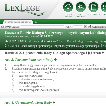
STRONA
AKTY
DOKUMENTY
CE
GŁÓWNA
PRAWNE
Ustawa o Radzie Dialogu S...
Szukaj:
Art./§
Wyłącz reklam
Ustawa o Radzie Dialogu Społecznego i innych instytucjach dialo
Stan prawny aktualny na dzień:
06.08.2026
Dz.U.2026.0.836 t.j. - Ustawa z dnia 24 lipca 2015 r. o Radzie Dialogu Społecznego i inn
Ustawa o Radzie Dialogu Społecznego i innych instytucjach dialogu społecznego
R
Rozdział 2. Uprawnienia Rady Dialogu Społecznego i jej stron
Art. 3.
Porozumienia stron Rady
1.
Strony Rady mogą zawierać porozumienia i zajmować wspólne stanowiska.
2.
Przedmiotem porozumień stron Rady są wzajemne zobowiązania stron służące reali
3.
Porozumienia określają w szczególności:
1)
czas obowiązywania;
2)
tryb dokonywania zmian treści;
3)
tryb rozwiązania;
4)
przypadki wygaśnięcia;
5)
tryb rozstrzygania kwestii spornych.
Art. 4.
Uprawnienia stron Rady