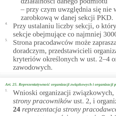
działalności danego podmiotu
– przy czym uwzględnia się nie 
zarobkową w danej sekcji PKD.
4.
Przy ustalaniu liczby sekcji, o któ
sekcje obejmujące co najmniej 30
5.
Strona pracodawców może zaprasza
doradczym, przedstawicieli organi
kryteriów określonych w ust. 2–4 or
zawodowych.
Art. 25.
Reprezentatywność organizacji związkowych i organizacji
1.
Wnioski organizacji związkowych
strony pracowników
ust. 2, i orga
24
reprezentacja strony pracodaw