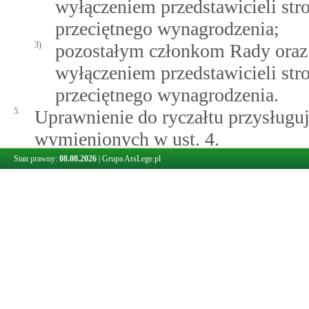
wyłączeniem przedstawicieli st
przeciętnego wynagrodzenia;
3)
pozostałym członkom Rady oraz
wyłączeniem przedstawicieli st
przeciętnego wynagrodzenia.
5.
Uprawnienie do ryczałtu przysługuj
wymienionych w ust. 4.
6.
Zwrot kosztów podróży, zakwaterow
Stan prawny:
08.08.2026
|
Grupa ArsLege.pl
określonych w przepisach wydanyc
podróży służbowej
§ 2 ustawy z dni
uzyskać:
1)
członkowie Rady i sekretarze P
przedstawicieli strony rządowej;
2)
członkowie zespołów problemo