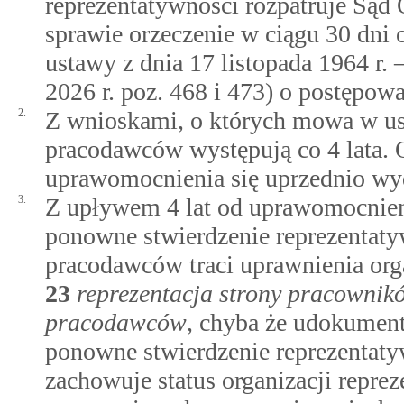
reprezentatywności rozpatruje Sąd
sprawie orzeczenie w ciągu 30 dni 
ustawy z dnia 17 listopada 1964 r.
2026 r. poz. 468 i 473) o postępo
2.
Z wnioskami, o których mowa w ust
pracodawców występują co 4 lata. Ok
uprawomocnienia się uprzednio wy
3.
Z upływem 4 lat od uprawomocnieni
ponowne stwierdzenie reprezentaty
pracodawców traci uprawnienia org
23
reprezentacja strony pracownik
pracodawców
, chyba że udokumen
ponowne stwierdzenie reprezentaty
zachowuje status organizacji repre