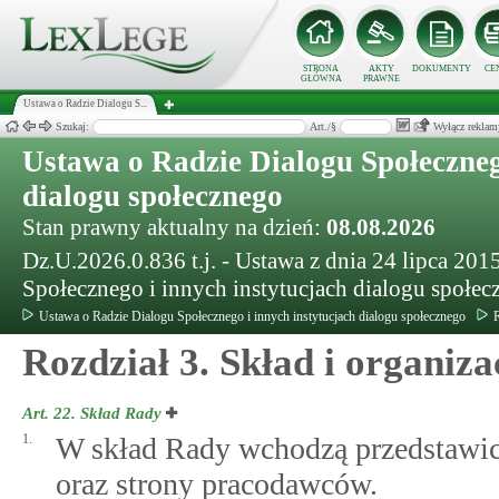
STRONA
AKTY
DOKUMENTY
CE
GŁÓWNA
PRAWNE
Ustawa o Radzie Dialogu S...
Szukaj:
Art./§
Wyłącz reklam
Ustawa o Radzie Dialogu Społeczneg
dialogu społecznego
Stan prawny aktualny na dzień:
08.08.2026
Dz.U.2026.0.836 t.j. - Ustawa z dnia 24 lipca 201
Społecznego i innych instytucjach dialogu społec
Ustawa o Radzie Dialogu Społecznego i innych instytucjach dialogu społecznego
R
Rozdział 3. Skład i organiz
Art. 22.
Skład Rady
1.
W skład Rady wchodzą przedstawici
oraz strony pracodawców.