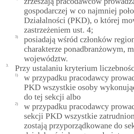
zrzeszają pracodawców prowadzą
gospodarczej w co najmniej połow
Działalności (PKD), o której mow
zastrzeżeniem ust. 4;
3)
posiadają wśród członków regio
charakterze ponadbranżowym, ma
województw.
3.
Przy ustalaniu kryterium liczebnoś
1)
w przypadku pracodawcy prowadzą
PKD wszystkie osoby wykonują
do tej sekcji albo
2)
w przypadku pracodawcy prowadz
sekcji PKD wszystkie zatrudnio
zostają przyporządkowane do se