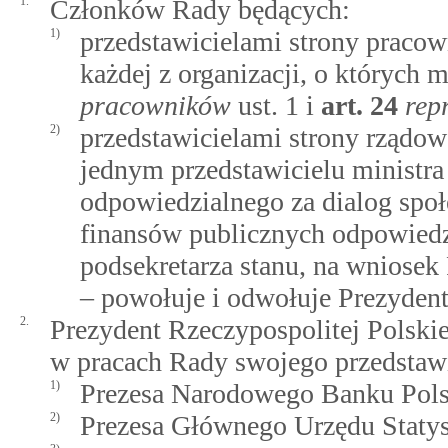
1.
Członków Rady będących:
1)
przedstawicielami strony praco
każdej z organizacji, o których
pracowników
ust. 1 i
art.
24
rep
2)
przedstawicielami strony rządo
jednym przedstawicielu ministr
odpowiedzialnego za dialog społ
finansów publicznych odpowiedzi
podsekretarza stanu, na wniosek
– powołuje i odwołuje Prezydent
2.
Prezydent Rzeczypospolitej Polskie
w pracach Rady swojego przedstawic
1)
Prezesa Narodowego Banku Polsk
2)
Prezesa Głównego Urzędu Statys