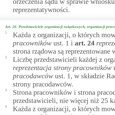
orzeczenia sądu w sprawie wniosku
reprezentatywności.
Art. 26.
Przedstawiciele organizacji związkowych, organizacji pra
1.
Każda z organizacji, o których m
pracowników
ust. 1 i
art.
24
repre
strona rządowa są reprezentowane w
2.
Liczbę przedstawicieli każdej z or
reprezentacja strony pracowników
u
pracodawców
ust. 1, w składzie R
strony pracodawców.
3.
Strona pracowników i strona prac
przedstawicieli, nie więcej niż 25 k
4.
Każda z organizacji, o których m