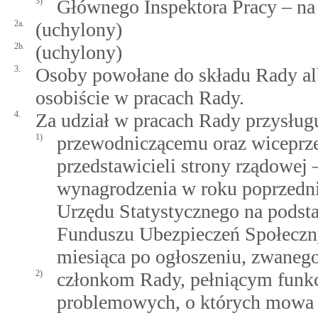
3)
Głównego Inspektora Pracy – na
2a.
(uchylony)
2b.
(uchylony)
3.
Osoby powołane do składu Rady alb
osobiście w pracach Rady.
4.
Za udział w pracach Rady przysługu
1)
przewodniczącemu oraz wiceprz
przedstawicieli strony rządowej
wynagrodzenia w roku poprzedn
Urzędu Statystycznego na podsta
Funduszu Ubezpieczeń Społeczny
miesiąca po ogłoszeniu, zwaneg
2)
członkom Rady, pełniącym funk
problemowych, o których mow