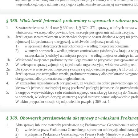
wojewódzkiego sądu administracyjnego z żądaniem stwierdzenia jej nieważności lub
§ 368.
Właściwość jednostek prokuratury w sprawach z zakresu pr
1.
Z zastrzeżeniem ust. 3 i 4 oraz § 369 ust. 1, § 370 i 371, sprawy, o których mowa w
właściwości wszczęto albo powinno być wszczęte postępowanie administracyjne.
1a.
Jeżeli organ swoim zakresem właściwości obejmuje obszar działania więcej niż jedn
rejonowej lub prokuratury okręgowej, właściwość miejscową ustala się:
1)
w sprawach dotyczących nieruchomości – według miejsca jej położenia;
2)
w innych sprawach – według miejsca zamieszkania (siedziby) w kraju, a w jego
zamieszkania (siedziby) ani miejsca pobytu – według miejsca ostatniego ich z
1b.
Właściwość miejscowa prokuratury nie ulega zmianie w przypadku postępowania 
2.
W razie sporu sprawą zajmuje się ta jednostka organizacyjna, właściwa według ust. 
2a.
Do sporów o właściwość miejscową stosuje się odpowiednio przepisy § 116 ust. 3 i
3.
Jeżeli sprawa jest szczególnie zawiła, prokurator rejonowy albo prokurator okręgo
okręgowemu albo prokuratorowi regionalnemu.
4.
W szczególnie uzasadnionych przypadkach, ze względu na dobro prowadzonego pos
kierownik jednostki nadrzędnej mogą przekazać podległej jednostce, do prowadzeni
5.
Skargę do wojewódzkiego sądu administracyjnego oraz skargę kasacyjną do Nacze
w sprawach, w których decyzję ostateczną wydał minister, wnosi odpowiednio prok
W takim przypadku stosuje się odpowiednio przepis § 369 ust. 1.
§ 369.
Obowiązek przedstawienia akt sprawy z wnioskami Prokur
1.
Akta sprawy lub inne materiały przedstawia się Prokuratorowi Generalnemu z odpo
1)
wniesienia przez Prokuratora Generalnego sprzeciwu od decyzji administracyj
2)
wystąpienia Prokuratora Generalnego do Prezesa Rady Ministrów o uchyleni