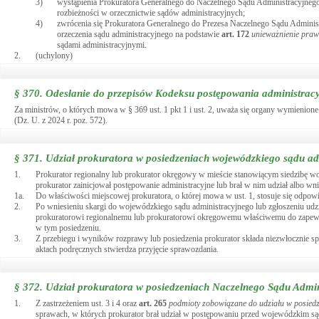
3)
wystąpienia Prokuratora Generalnego do Naczelnego Sądu Administracyjnego
rozbieżności w orzecznictwie sądów administracyjnych;
4)
zwrócenia się Prokuratora Generalnego do Prezesa Naczelnego Sądu Admini
orzeczenia sądu administracyjnego na podstawie
art.
172
unieważnienie praw
sądami administracyjnymi.
2.
(uchylony)
§ 370.
Odesłanie do przepisów Kodeksu postępowania administrac
Za ministrów, o których mowa w § 369 ust. 1 pkt 1 i ust. 2, uważa się organy wymienion
(Dz. U. z 2024 r. poz. 572).
§ 371.
Udział prokuratora w posiedzeniach wojewódzkiego sądu ad
1.
Prokurator regionalny lub prokurator okręgowy w mieście stanowiącym siedzibę w
prokurator zainicjował postępowanie administracyjne lub brał w nim udział albo w
1a.
Do właściwości miejscowej prokuratora, o której mowa w ust. 1, stosuje się odpowi
2.
Po wniesieniu skargi do wojewódzkiego sądu administracyjnego lub zgłoszeniu udzi
prokuratorowi regionalnemu lub prokuratorowi okręgowemu właściwemu do zapewnien
w tym posiedzeniu.
3.
Z przebiegu i wyników rozprawy lub posiedzenia prokurator składa niezwłocznie s
aktach podręcznych stwierdza przyjęcie sprawozdania.
§ 372.
Udział prokuratora w posiedzeniach Naczelnego Sądu Admin
1.
Z zastrzeżeniem ust. 3 i 4 oraz
art.
265
podmioty zobowiązane do udziału w posied
sprawach, w których prokurator brał udział w postępowaniu przed wojewódzkim sąd