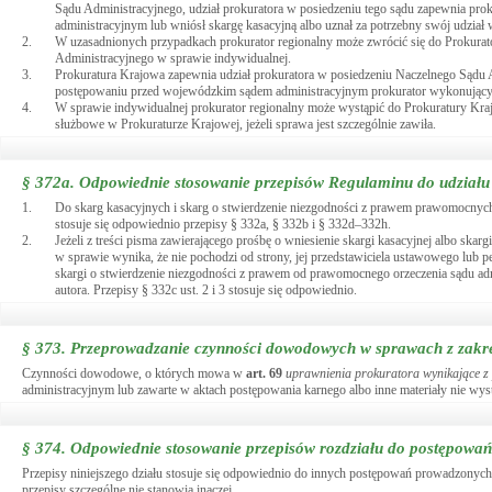
Sądu Administracyjnego, udział prokuratora w posiedzeniu tego sądu zapewnia pro
administracyjnym lub wniósł skargę kasacyjną albo uznał za potrzebny swój udzia
2.
W uzasadnionych przypadkach prokurator regionalny może zwrócić się do Prokurat
Administracyjnego w sprawie indywidualnej.
3.
Prokuratura Krajowa zapewnia udział prokuratora w posiedzeniu Naczelnego Sądu Ad
postępowaniu przed wojewódzkim sądem administracyjnym prokurator wykonujący c
4.
W sprawie indywidualnej prokurator regionalny może wystąpić do Prokuratury Kra
służbowe w Prokuraturze Krajowej, jeżeli sprawa jest szczególnie zawiła.
§ 372a.
Odpowiednie stosowanie przepisów Regulaminu do udziału
1.
Do skarg kasacyjnych i skarg o stwierdzenie niezgodności z prawem prawomocnych
stosuje się odpowiednio przepisy § 332a, § 332b i § 332d–332h.
2.
Jeżeli z treści pisma zawierającego prośbę o wniesienie skargi kasacyjnej albo s
w sprawie wynika, że nie pochodzi od strony, jej przedstawiciela ustawowego lub p
skargi o stwierdzenie niezgodności z prawem od prawomocnego orzeczenia sądu adm
autora. Przepisy § 332c ust. 2 i 3 stosuje się odpowiednio.
§ 373.
Przeprowadzanie czynności dowodowych w sprawach z zakr
Czynności dowodowe, o których mowa w
art.
69
uprawnienia prokuratora wynikające z
administracyjnym lub zawarte w aktach postępowania karnego albo inne materiały nie wysta
§ 374.
Odpowiednie stosowanie przepisów rozdziału do postępowa
Przepisy niniejszego działu stosuje się odpowiednio do innych postępowań prowadzonych
przepisy szczególne nie stanowią inaczej.