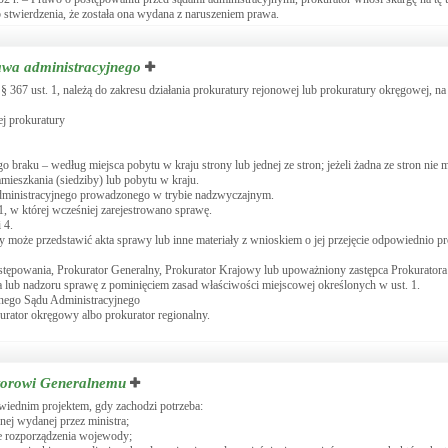
 stwierdzenia, że została ona wydana z naruszeniem prawa.
awa administracyjnego
 § 367 ust. 1, należą do zakresu działania prokuratury rejonowej lub prokuratury okręgowej, na
ej prokuratury
 braku – według miejsca pobytu w kraju strony lub jednej ze stron; jeżeli żadna ze stron nie 
amieszkania (siedziby) lub pobytu w kraju.
administracyjnego prowadzonego w trybie nadzwyczajnym.
1, w której wcześniej zarejestrowano sprawę.
 4.
wy może przedstawić akta sprawy lub inne materiały z wnioskiem o jej przejęcie odpowiednio p
tępowania, Prokurator Generalny, Prokurator Krajowy lub upoważniony zastępca Prokuratora
a lub nadzoru sprawę z pominięciem zasad właściwości miejscowej określonych w ust. 1.
lnego Sądu Administracyjnego
urator okręgowy albo prokurator regionalny.
atorowi Generalnemu
wiednim projektem, gdy zachodzi potrzeba:
nej wydanej przez ministra;
e rozporządzenia wojewody;