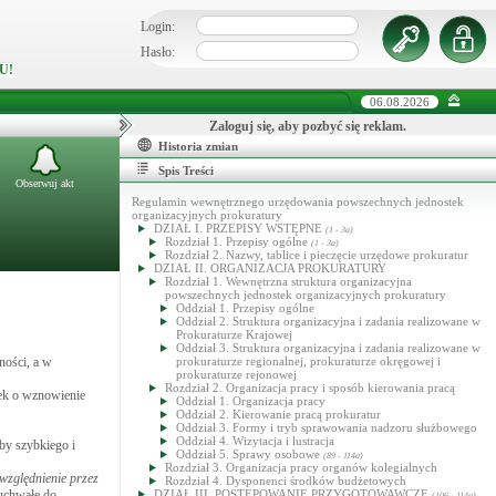
Login:
Hasło:
U!
06.08.2026
Zaloguj się, aby pozbyć się reklam.
Historia zmian
Spis Treści
Obserwuj akt
Regulamin wewnętrznego urzędowania powszechnych jednostek
organizacyjnych prokuratury
DZIAŁ I. PRZEPISY WSTĘPNE
(1 - 3a)
Rozdział 1. Przepisy ogólne
(1 - 3a)
Rozdział 2. Nazwy, tablice i pieczęcie urzędowe prokuratur
DZIAŁ II. ORGANIZACJA PROKURATURY
Rozdział 1. Wewnętrzna struktura organizacyjna
powszechnych jednostek organizacyjnych prokuratury
Oddział 1. Przepisy ogólne
Oddział 2. Struktura organizacyjna i zadania realizowane w
Prokuraturze Krajowej
Oddział 3. Struktura organizacyjna i zadania realizowane w
ności, a w
prokuraturze regionalnej, prokuraturze okręgowej i
prokuraturze rejonowej
Rozdział 2. Organizacja pracy i sposób kierowania pracą
sek o wznowienie
Oddział 1. Organizacja pracy
Oddział 2. Kierowanie pracą prokuratur
Oddział 3. Formy i tryb sprawowania nadzoru służbowego
Oddział 4. Wizytacja i lustracja
by szybkiego i
Oddział 5. Sprawy osobowe
(89 - 114a)
Rozdział 3. Organizacja pracy organów kolegialnych
względnienie przez
Rozdział 4. Dysponenci środków budżetowych
 uchwałę do
DZIAŁ III. POSTĘPOWANIE PRZYGOTOWAWCZE
(106 - 114a)