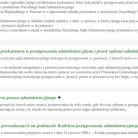
kurator regionalny będący przełożonym prokuratora, który brał udział w postępowaniu przed
ł w posiedzeniu Naczelnego Sądu Administracyjnego.
ora Regionalnego w Warszawie o zapewnienie udziału prokuratora w posiedzeniu Naczelnego 
ministracyjnego w składzie siedmiu sędziów, a także w sprawie, w której skargę kasacyjną wn
zynności służbowe w tej jednostce.
jowej z wnioskiem o udział w posiedzeniu Naczelnego Sądu Administracyjnego prokuratora w
 prokuratora w postępowaniu administracyjnym i przed sądami admini
 orzeczeń sądu administracyjnego kończących postępowanie w sprawach, o których mowa w ni
kargi o stwierdzenie niezgodności z prawem prawomocnego orzeczenia sądu administracyjnego k
ełnomocnika lub osoby, która ma interes prawny we wniesieniu przez Prokuratora Generalnego 
inistracyjnego kończącego postępowanie w sprawie, pismo to pozostawia się bez biegu, o cz
esu prawa administracyjnego
 przepisów innych ustaw
ustawy, przeprowadza się tylko wtedy, gdy dowody zebrane w postę
rczają do oceny, czy doszło do naruszenia prawa przez organ administracji publicznej.
ń prowadzonych na podstawie Kodeksu postępowania administracyjneg
 z zastosowaniem przepisów ustawy z dnia 14 czerwca 1960 r. – Kodeks postępowania administ