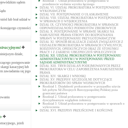
Rozdział 7. Udział prokuratora w postępowaniu w
 wojewódzkim sądem
przedmiocie wydania wyroku łącznego
DZIAŁ VI. UDZIAŁ PROKURATORA W POSTĘPOWANIU
Sądu
WYKONAWCZYM
DZIAŁ VII. POSTĘPOWANIE O UŁASKAWIENIE
DZIAŁ VIII. UDZIAŁ PROKURATORA W POSTĘPOWANIU
iósł lub brał udział w
W SPRAWACH O WYKROCZENIA
DZIAŁ IX. CZYNNOŚCI PROKURATORA W SPRAWACH
ykonującego czynności
ODPOWIEDZIALNOŚCI PODMIOTÓW ZBIOROWYCH
DZIAŁ X. POSTĘPOWANIE W SPRAWIE SKARGI NA
NARUSZENIE PRAWA STRONY DO ROZPOZNANIA
SPRAWY W POSTĘPOWANIU PRZYGOTOWAWCZYM
DZIAŁ XI. SPOSÓB REALIZACJI ZADAŃ ZWIĄZANYCH Z
UDZIAŁEM PROKURATORA W SPRAWACH CYWILNYCH,
stracyjnymi
RODZINNYCH, OPIEKUŃCZYCH ORAZ ZE STOSUNKU
PRACY I Z ZAKRESU UBEZPIECZEŃ SPOŁECZNYCH
niejszym dziale,
DZIAŁ XII. UDZIAŁ PROKURATORA W POSTĘPOWANIU
ADMINISTRACYJNYM I W POSTĘPOWANIU PRZED
ończącego postępowanie
SĄDAMI ADMINISTRACYJNYMI
DZIAŁ XIII. TRYB DZIAŁAŃ PODEJMOWANYCH PRZEZ
skargi kasacyjnej lub
PROKURATORA W CELU ZAPOBIEŻENIA NARUSZENIOM
ym zawiadamia się jego
PRAWA
DZIAŁ XIV. SKARGI I WNIOSKI
DZIAŁ XV. PRZEPISY SZCZEGÓLNE DOTYCZĄCE
PROKURATORÓW DO SPRAW WOJSKOWYCH
Rozdział 1. Działalność prokuratorów w przypadku użycia
lub pobytu Sił Zbrojnych Rzeczypospolitej Polskiej poza
granicami państwa
Rozdział 2. Udział prokuratora w postępowaniu
powaniu
dyscyplinarnym względem żołnierzy
Rozdział 3. Udział prokuratora w postępowaniu w sprawach o
wykroczenia
DZIAŁ XVI. PRZEPISY PRZEJŚCIOWE I KOŃCOWE
o
racyjnego, jeżeli