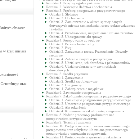
Rozdział 1. Przepisy ogólne
(106 - 114a)
Rozdział 2. Wszczęcie śledztwa i dochodzenia
Rozdział 3. Przebieg postępowania przygotowawczego
Oddział 1. Śledztwo
Oddział 2. Dochodzenie
Oddział 3. Zamieszczanie w aktach sprawy danych
dotyczących miejsca zamieszkania i pracy pokrzywdzonego
 których obszarze
i świadka
Oddział 4. Przedstawienie, uzupełnienie i zmiana zarzutów
Oddział 5. Udostępnianie akt sprawy
Rozdział 4. Postępowanie dowodowe
Oddział 1. Przesłuchanie osoby
Oddział 2. Biegli
ma w kraju miejsca
Oddział 3. Zatrzymanie rzeczy. Przeszukanie. Dowody
rzeczowe
Oddział 4. Zebranie danych o podejrzanym
Oddział 5. Udział stron, ich obrońców i pełnomocników
Oddział 6. Udział prokuratora w czynnościach
dowodowych
Rozdział 5. Środki przymusu
rokuratorowi
Oddział 1. Zatrzymanie
Oddział 2. Środki zapobiegawcze
 Generalnego oraz
Oddział 3. List gończy
Oddział 4. Zabezpieczenie majątkowe
Rozdział 6. Zawieszenie postępowania
Rozdział 7. Zakończenie postępowania przygotowawczego
Oddział 1. Zamknięcie postępowania przygotowawczego
Oddział 2. Umorzenie postępowania przygotowawczego
Oddział 3. Akt oskarżenia
Oddział 4. Konsensualne zakończenie postępowania
Rozdział 8. Nadzór procesowy prokuratora nad
postępowaniem przygotowawczym
Rozdział 9. Terminy i zażalenia
Rozdział 10. Podjęcie na nowo i wznowienie umorzonego
postępowania oraz uchylenie lub zmiana prawomocnego
postanowienia o umorzeniu postępowania
Rozdział 11. Postępowanie w sprawach z oskarżenia