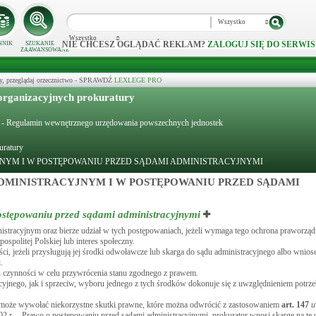
Wszystko
Wszystko
NIE CHCESZ OGLĄDAĆ REKLAM?
ZALOGUJ SIĘ DO SERWIS
NNIK
SZUKANIE
ZAAWANSOWANE
y, przeglądaj orzecznictwo - SPRAWDŹ
LEXLEGE PRO
organizacyjnych prokuratury
 r. - Regulamin wewnętrznego urzędowania powszechnych jednostek
uratury
JNYM I W POSTĘPOWANIU PRZED SĄDAMI ADMINISTRACYJNYMI
ADMINISTRACYJNYM I W POSTĘPOWANIU PRZED SĄDAMI
ostępowaniu przed sądami administracyjnymi
nistracyjnym oraz bierze udział w tych postępowaniach, jeżeli wymaga tego ochrona praworząd
spolitej Polskiej lub interes społeczny.
i, jeżeli przysługują jej środki odwoławcze lub skarga do sądu administracyjnego albo wnio
.
du czynności w celu przywrócenia stanu zgodnego z prawem.
jnego, jak i sprzeciw, wyboru jednego z tych środków dokonuje się z uwzględnieniem potrze
b może wywołać niekorzystne skutki prawne, które można odwrócić z zastosowaniem
art.
147
u
002 r. – Prawo o postępowaniu przed sądami administracyjnymi, prokurator wnosi skargę na tę