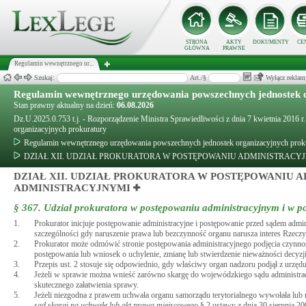
STRONA
AKTY
DOKUMENTY
CE
GŁÓWNA
PRAWNE
Regulamin wewnętrznego ur...
Szukaj:
Art./§
Wyłącz reklam
Regulamin wewnętrznego urzędowania powszechnych jednostek 
Stan prawny aktualny na dzień:
06.08.2026
Dz.U.2025.0.753 t.j. - Rozporządzenie Ministra Sprawiedliwości z dnia 7 kwietnia 2016
organizacyjnych prokuratury
Regulamin wewnętrznego urzędowania powszechnych jednostek organizacyjnych prok
DZIAŁ XII. UDZIAŁ PROKURATORA W POSTĘPOWANIU ADMINISTRACY
DZIAŁ XII. UDZIAŁ PROKURATORA W POSTĘPOWANIU 
ADMINISTRACYJNYMI
§ 367.
Udział prokuratora w postępowaniu administracyjnym i w p
1.
Prokurator inicjuje postępowanie administracyjne i postępowanie przed sądem admi
szczególności gdy naruszenie prawa lub bezczynność organu narusza interes Rzeczypo
2.
Prokurator może odmówić stronie postępowania administracyjnego podjęcia czynnośc
postępowania lub wniosek o uchylenie, zmianę lub stwierdzenie nieważności decyzji
3.
Przepis ust. 2 stosuje się odpowiednio, gdy właściwy organ nadzoru podjął z urzę
4.
Jeżeli w sprawie można wnieść zarówno skargę do wojewódzkiego sądu administracy
skutecznego załatwienia sprawy.
5.
Jeżeli niezgodna z prawem uchwała organu samorządu terytorialnego wywołała lu
sąd skargi na uchwałę lub akt prawa miejscowego
§ 2 ustawy z dnia 30 sierpnia 2