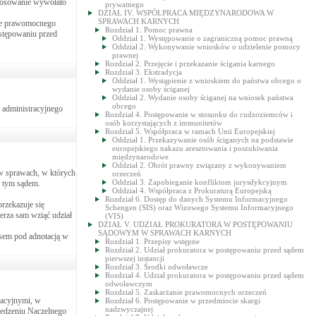
stosowanie wywołało
prywatnego
DZIAŁ IV. WSPÓŁPRACA MIĘDZYNARODOWA W
SPRAWACH KARNYCH
nie prawomocnego
Rozdział 1. Pomoc prawna
ostępowaniu przed
Oddział 1. Występowanie o zagraniczną pomoc prawną
Oddział 2. Wykonywanie wniosków o udzielenie pomocy
prawnej
Rozdział 2. Przejęcie i przekazanie ścigania karnego
Rozdział 3. Ekstradycja
Oddział 1. Wystąpienie z wnioskiem do państwa obcego o
wydanie osoby ściganej
Oddział 2. Wydanie osoby ściganej na wniosek państwa
obcego
 administracyjnego
Rozdział 4. Postępowanie w stosunku do cudzoziemców i
osób korzystających z immunitetów
Rozdział 5. Współpraca w ramach Unii Europejskiej
Oddział 1. Przekazywanie osób ściganych na podstawie
europejskiego nakazu aresztowania i poszukiwania
międzynarodowe
Oddział 2. Obrót prawny związany z wykonywaniem
 w sprawach, w których
orzeczeń
Oddział 3. Zapobieganie konfliktom jurysdykcyjnym
d tym sądem.
Oddział 4. Współpraca z Prokuraturą Europejską
Rozdział 6. Dostęp do danych Systemu Informacyjnego
rzekazuje się
Schengen (SIS) oraz Wizowego Systemu Informacyjnego
erza sam wziąć udział
(VIS)
DZIAŁ V. UDZIAŁ PROKURATORA W POSTĘPOWANIU
SĄDOWYM W SPRAWACH KARNYCH
isem pod adnotacją w
Rozdział 1. Przepisy wstępne
Rozdział 2. Udział prokuratora w postępowaniu przed sądem
pierwszej instancji
Rozdział 3. Środki odwoławcze
Rozdział 4. Udział prokuratora w postępowaniu przed sądem
odwoławczym
Rozdział 5. Zaskarżanie prawomocnych orzeczeń
racyjnymi, w
Rozdział 6. Postępowanie w przedmiocie skargi
nadzwyczajnej
iedzeniu Naczelnego