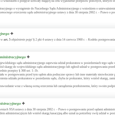
 z wnioskiem o podjęcie uchwały mającej na celu wyjaśnienie przepisów prawnych, których 
stracyjnego o wystąpienie do Naczelnego Sądu Administracyjnego z wnioskiem o unieważnie
omocnego orzeczenia sądu administracyjnego
ustawy z dnia 30 sierpnia 2002 r. – Prawo o p
yjnego
e w
art.
5
objaśnienie pojęć
§ 2 pkt 4 ustawy z dnia 14 czerwca 1960 r. – Kodeks postępowania
ministracyjnego
ojewódzkiego sądu administracyjnego zapewnia udział prokuratora w posiedzeniach tego sądu
niósł skargę do wojewódzkiego sądu administracyjnego lub zgłosił udział w postępowaniu prze
ednio przepisy § 368 ust. 1–1b.
ału w postępowaniu przed tym sądem akta podręczne sprawy lub inne materiały niezwłocznie p
ia udziału prokuratora w posiedzeniu sądu, chyba że prokurator, który wniósł skargę, zami
prawozdanie wraz z własną oceną orzeczenia lub zarządzenia przełożonemu, który swoim podp
istracyjnego
zeniach NSA
ustawy z dnia 30 sierpnia 2002 r. – Prawo o postępowaniu przed sądami administ
em administracyjnym lub wniósł skargę kasacyjną albo uznał za potrzebny swój udział w pos