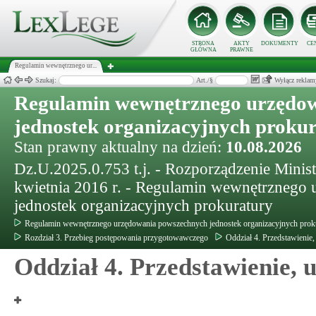
STRONA
AKTY
DOKUMENTY
CE
GŁÓWNA
PRAWNE
Regulamin wewnętrznego ur...
Szukaj:
Art./§
Wyłącz reklam
Regulamin wewnętrznego urzędo
jednostek organizacyjnych proku
Stan prawny aktualny na dzień:
10.08.2026
Dz.U.2025.0.753 t.j. - Rozporządzenie Minist
kwietnia 2016 r. - Regulamin wewnętrznego
jednostek organizacyjnych prokuratury
Regulamin wewnętrznego urzędowania powszechnych jednostek organizacyjnych prok
Rozdział 3. Przebieg postępowania przygotowawczego
Oddział 4. Przedstawienie,
Oddział 4. Przedstawienie, 