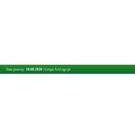
Stan prawny:
10.08.2026
|
Grupa ArsLege.pl