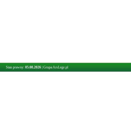
Stan prawny:
05.08.2026
|
Grupa ArsLege.pl