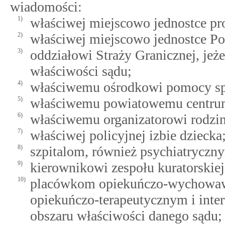
wiadomości:
1)
właściwej miejscowo jednostce pr
2)
właściwej miejscowo jednostce Pol
3)
oddziałowi Straży Granicznej, jeże
właściwości sądu;
4)
właściwemu ośrodkowi pomocy sp
5)
właściwemu powiatowemu centrum
6)
właściwemu organizatorowi rodzinn
7)
właściwej policyjnej izbie dziecka
8)
szpitalom, również psychiatryczn
9)
kierownikowi zespołu kuratorskiej
10)
placówkom opiekuńczo-wychowa
opiekuńczo-terapeutycznym i int
obszaru właściwości danego sądu;