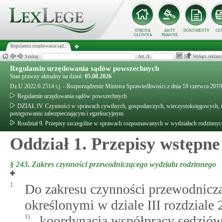
STRONA
AKTY
DOKUMENTY
CE
GŁÓWNA
PRAWNE
Regulamin urzędowania sąd...
Szukaj:
Art./§
Wyłącz reklam
Regulamin urzędowania sądów powszechnych
Stan prawny aktualny na dzień:
05.08.2026
Dz.U.2022.0.2514 t.j. - Rozporządzenie Ministra Sprawiedliwości z dnia 18 czerwca 20
Regulamin urzędowania sądów powszechnych
DZIAŁ IV. Czynności w sprawach cywilnych, gospodarczych, wieczystoksięgowych, rod
postępowaniu zabezpieczającym i egzekucyjnym
Rozdział 9. Przepisy szczególne w sprawach rozpoznawanych w wydziałach rodzinnych 
Oddział 1. Przepisy wstępne
§ 243.
Zakres czynności przewodniczącego wydziału rodzinnego
1.
Do zakresu czynności przewodniczą
określonymi w dziale III rozdziale 2
1)
koordynacja współpracy sędziów 