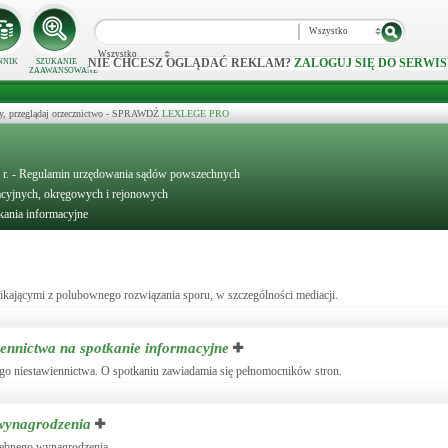
Wszystko
Wszystko
NIE CHCESZ OGLĄDAĆ REKLAM?
ZALOGUJ SIĘ DO SERWIS
NNIK
SZUKANIE
ZAAWANSOWANE
y, przeglądaj orzecznictwo - SPRAWDŹ
LEXLEGE PRO
19 r. - Regulamin urzędowania sądów powszechnych
acyjnych, okręgowych i rejonowych
kania informacyjne
ikającymi z polubownego rozwiązania sporu, w szczególności mediacji.
iennictwa na spotkanie informacyjne
ego niestawiennictwa. O spotkaniu zawiadamia się pełnomocników stron.
 wynagrodzenia
rębnego wynagrodzenia.