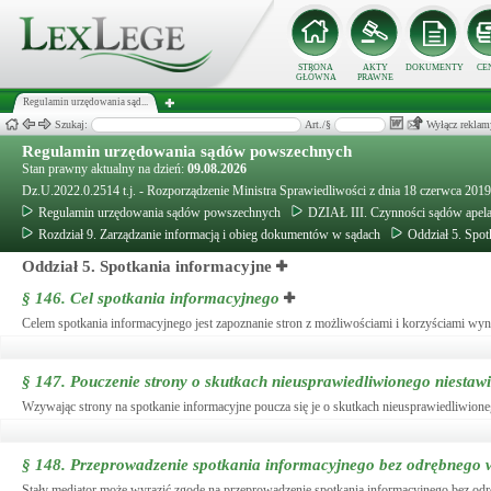
STRONA
AKTY
DOKUMENTY
CE
GŁÓWNA
PRAWNE
Regulamin urzędowania sąd...
Szukaj:
Art./§
Wyłącz reklam
Regulamin urzędowania sądów powszechnych
Stan prawny aktualny na dzień:
09.08.2026
Dz.U.2022.0.2514 t.j. - Rozporządzenie Ministra Sprawiedliwości z dnia 18 czerwca 20
Regulamin urzędowania sądów powszechnych
DZIAŁ III. Czynności sądów apel
Rozdział 9. Zarządzanie informacją i obieg dokumentów w sądach
Oddział 5. Spot
Oddział 5. Spotkania informacyjne
§ 146.
Cel spotkania informacyjnego
Celem spotkania informacyjnego jest zapoznanie stron z możliwościami i korzyściami wyn
§ 147.
Pouczenie strony o skutkach nieusprawiedliwionego niestaw
Wzywając strony na spotkanie informacyjne poucza się je o skutkach nieusprawiedliwion
§ 148.
Przeprowadzenie spotkania informacyjnego bez odrębnego
Stały mediator może wyrazić zgodę na przeprowadzenie spotkania informacyjnego bez od