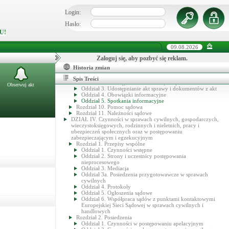
przewodniczącego posiedzenia lub rozprawy, orzeczników
oraz asystentów sędziego
Login:
Rozdział 3. Przygotowanie posiedzenia lub rozprawy
Rozdział 4. Wokandy sądowe
Hasło:
Rozdział 5. Doręczenia
U!
Rozdział 6. Przechowywanie dowodów rzeczowych lub
przedmiotów oględzin oraz inne czynności w postępowaniu
sądowym
09.08.2026
Rozdział 7. Przebieg i porządek posiedzenia lub rozprawy
Rozdział 8. Orzeczenia
Zaloguj się, aby pozbyć się reklam.
Rozdział 9. Zarządzanie informacją i obieg dokumentów w
Historia zmian
sądach
Oddział 1. Udostępnianie informacji ogólnych
Spis Treści
Oddział 2. Udostępnianie informacji o sprawach
Obserwuj akt
Oddział 3. Udostępnianie akt sprawy i dokumentów z akt
Oddział 4. Obowiązki informacyjne
Oddział 5. Spotkania informacyjne
Rozdział 10. Pomoc sądowa
Rozdział 11. Należności sądowe
DZIAŁ IV. Czynności w sprawach cywilnych, gospodarczych,
wieczystoksięgowych, rodzinnych i nieletnich, pracy i
ubezpieczeń społecznych oraz w postępowaniu
zabezpieczającym i egzekucyjnym
Rozdział 1. Przepisy wspólne
Oddział 1. Czynności wstępne
Oddział 2. Strony i uczestnicy postępowania
nieprocesowego
Oddział 3. Mediacja
Oddział 3a. Posiedzenia przygotowawcze w sprawach
cywilnych
Oddział 4. Protokoły
Oddział 5. Ogłoszenia sądowe
Oddział 6. Współpraca sądów z punktami kontaktowymi
Europejskiej Sieci Sądowej w sprawach cywilnych i
handlowych
Rozdział 2. Posiedzenia
Oddział 1. Czynności w postępowaniu apelacyjnym