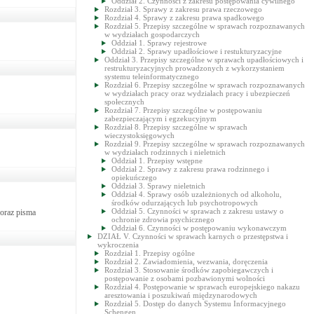
Oddział 2. Czynności z zakresu postępowania cywilnego
Rozdział 3. Sprawy z zakresu prawa rzeczowego
Rozdział 4. Sprawy z zakresu prawa spadkowego
Rozdział 5. Przepisy szczególne w sprawach rozpoznawanych
w wydziałach gospodarczych
Oddział 1. Sprawy rejestrowe
Oddział 2. Sprawy upadłościowe i restukturyzacyjne
Oddział 3. Przepisy szczególne w sprawach upadłościowych i
restrukturyzacyjnych prowadzonych z wykorzystaniem
systemu teleinformatycznego
Rozdział 6. Przepisy szczególne w sprawach rozpoznawanych
w wydziałach pracy oraz wydziałach pracy i ubezpieczeń
społecznych
Rozdział 7. Przepisy szczególne w postępowaniu
zabezpieczającym i egzekucyjnym
Rozdział 8. Przepisy szczególne w sprawach
wieczystoksięgowych
Rozdział 9. Przepisy szczególne w sprawach rozpoznawanych
w wydziałach rodzinnych i nieletnich
Oddział 1. Przepisy wstępne
Oddział 2. Sprawy z zakresu prawa rodzinnego i
opiekuńczego
Oddział 3. Sprawy nieletnich
Oddział 4. Sprawy osób uzależnionych od alkoholu,
środków odurzających lub psychotropowych
Oddział 5. Czynności w sprawach z zakresu ustawy o
 oraz pisma
ochronie zdrowia psychicznego
Oddział 6. Czynności w postępowaniu wykonawczym
DZIAŁ V. Czynności w sprawach karnych o przestępstwa i
wykroczenia
Rozdział 1. Przepisy ogólne
Rozdział 2. Zawiadomienia, wezwania, doręczenia
Rozdział 3. Stosowanie środków zapobiegawczych i
postępowanie z osobami pozbawionymi wolności
Rozdział 4. Postępowanie w sprawach europejskiego nakazu
aresztowania i poszukiwań międzynarodowych
Rozdział 5. Dostęp do danych Systemu Informacyjnego
Schengen