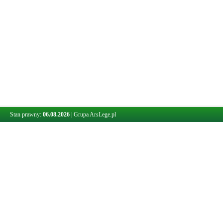
Stan prawny:
06.08.2026
|
Grupa ArsLege.pl