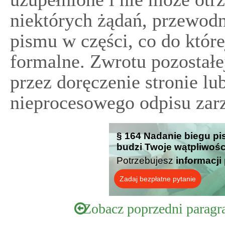
niektórych żądań, przewodn
pismu w części, co do któr
formalne. Zwrotu pozostałe
przez doręczenie stronie l
nieprocesowego odpisu zarz
§ 164 Nadanie biegu pis
budzi Twoje wątpliwośc
Potrzebujesz
informacji
Zadaj bezpłatne pytanie
Zobacz poprzedni paragr