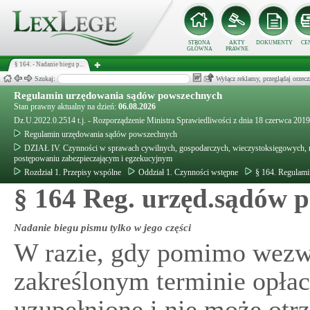
STRONA
AKTY
DOKUMENTY
CE
GŁÓWNA
PRAWNE
§ 164. - Nadanie biegu p...
Szukaj:
Wyłącz reklamy, przeglądaj orz
Regulamin urzędowania sądów powszechnych
Stan prawny aktualny na dzień:
06.08.2026
Dz.U.2022.0.2514 t.j. - Rozporządzenie Ministra Sprawiedliwości z dnia 18 czerwca 20
Regulamin urzędowania sądów powszechnych
DZIAŁ IV. Czynności w sprawach cywilnych, gospodarczych, wieczystoksięgowych, rod
postępowaniu zabezpieczającym i egzekucyjnym
Rozdział 1. Przepisy wspólne
Oddział 1. Czynności wstępne
§ 164. Regulam
§ 164 Reg. urzęd.sądów 
Nadanie biegu pismu tylko w jego części
W razie, gdy pomimo wezwa
zakreślonym terminie opła
uzupełnione i nie może otr