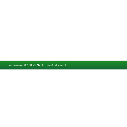
Stan prawny:
07.08.2026
|
Grupa ArsLege.pl