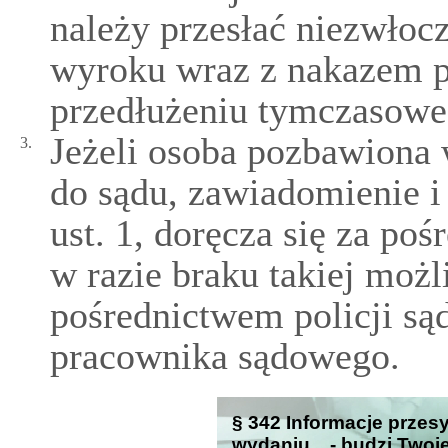
należy przesłać niezwło
wyroku wraz z nakazem pr
przedłużeniu tymczasowe
Jeżeli osoba pozbawiona
3.
do sądu, zawiadomienie i
ust. 1, doręcza się za p
w razie braku takiej możl
pośrednictwem policji s
pracownika sądowego.
§ 342 Informacje przes
wydaniu... - budzi Twoj