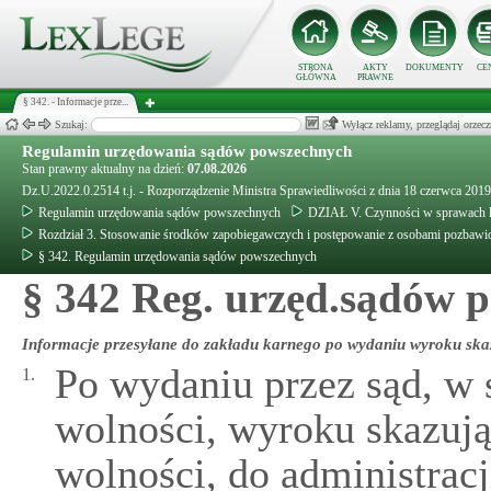
STRONA
AKTY
DOKUMENTY
CE
GŁÓWNA
PRAWNE
§ 342. - Informacje prze...
Szukaj:
Wyłącz reklamy, przeglądaj orz
Regulamin urzędowania sądów powszechnych
Stan prawny aktualny na dzień:
07.08.2026
Dz.U.2022.0.2514 t.j. - Rozporządzenie Ministra Sprawiedliwości z dnia 18 czerwca 20
Regulamin urzędowania sądów powszechnych
DZIAŁ V. Czynności w sprawach k
Rozdział 3. Stosowanie środków zapobiegawczych i postępowanie z osobami pozbawi
§ 342. Regulamin urzędowania sądów powszechnych
§ 342 Reg. urzęd.sądów 
Informacje przesyłane do zakładu karnego po wydaniu wyroku ska
Po wydaniu przez sąd, w
1.
wolności, wyroku skazują
wolności, do administracj