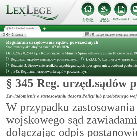
STRONA
AKTY
DOKUMENTY
CE
GŁÓWNA
PRAWNE
§ 345. - Zawiadomienie o...
Szukaj:
Wyłącz reklamy, przeglądaj orz
Regulamin urzędowania sądów powszechnych
Stan prawny aktualny na dzień:
07.08.2026
Dz.U.2022.0.2514 t.j. - Rozporządzenie Ministra Sprawiedliwości z dnia 18 czerwca 20
Regulamin urzędowania sądów powszechnych
DZIAŁ V. Czynności w sprawach k
Rozdział 3. Stosowanie środków zapobiegawczych i postępowanie z osobami pozbawi
§ 345. Regulamin urzędowania sądów powszechnych
§ 345 Reg. urzęd.sądów 
Zawiadomienie o zastosowaniu dozoru Policji lub przełożonego wo
W przypadku zastosowania 
wojskowego sąd zawiadami
dołączając odpis postanowi