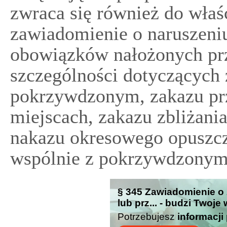
zwraca się również do wła
zawiadomienie o naruszeni
obowiązków nałożonych prz
szczególności dotyczących 
pokrzywdzonym, zakazu pr
miejscach, zakazu zbliżani
nakazu okresowego opuszc
wspólnie z pokrzywdzonym
§ 345 Zawiadomienie o 
lub prz... - budzi Twoje
Potrzebujesz
informacji