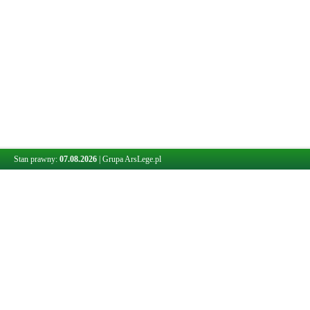
Stan prawny:
07.08.2026
|
Grupa ArsLege.pl