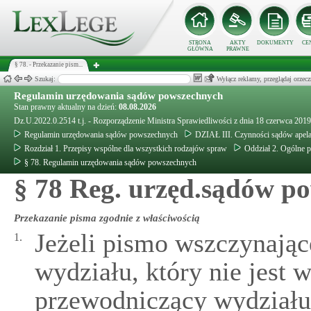
STRONA
AKTY
DOKUMENTY
CE
GŁÓWNA
PRAWNE
§ 78. - Przekazanie pism...
Szukaj:
Wyłącz reklamy, przeglądaj orz
Regulamin urzędowania sądów powszechnych
Stan prawny aktualny na dzień:
08.08.2026
Dz.U.2022.0.2514 t.j. - Rozporządzenie Ministra Sprawiedliwości z dnia 18 czerwca 20
Regulamin urzędowania sądów powszechnych
DZIAŁ III. Czynności sądów apel
Rozdział 1. Przepisy wspólne dla wszystkich rodzajów spraw
Oddział 2. Ogólne p
§ 78. Regulamin urzędowania sądów powszechnych
§ 78 Reg. urzęd.sądów p
Przekazanie pisma zgodnie z właściwością
Jeżeli pismo wszczynają
1.
wydziału, który nie jest 
przewodniczący wydziału,