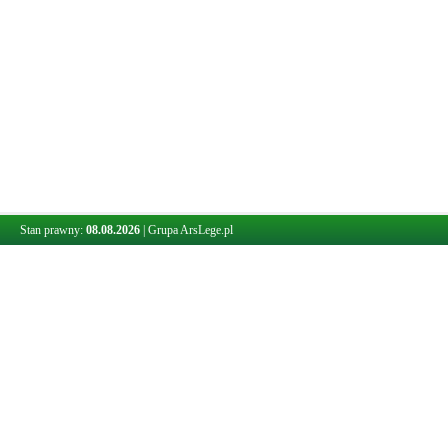
Stan prawny:
08.08.2026
|
Grupa ArsLege.pl