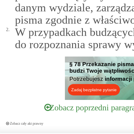
danym wydziale, zarządz
pisma zgodnie z właściwo
W przypadkach budzących
2.
do rozpoznania sprawy wy
§ 78 Przekazanie pisma
budzi Twoje wątpliwośc
Potrzebujesz
informacji
Zadaj bezpłatne pytanie
Zobacz poprzedni paragr
Zobacz cały akt prawny