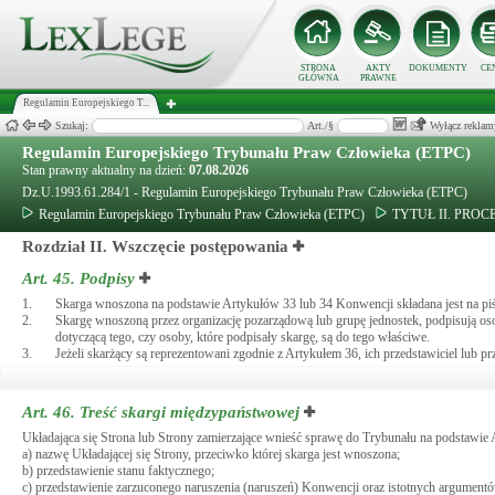
STRONA
AKTY
DOKUMENTY
CE
GŁÓWNA
PRAWNE
Regulamin Europejskiego T...
Szukaj:
Art./§
Wyłącz reklam
Regulamin Europejskiego Trybunału Praw Człowieka (ETPC)
Stan prawny aktualny na dzień:
07.08.2026
Dz.U.1993.61.284/1 - Regulamin Europejskiego Trybunału Praw Człowieka (ETPC)
Regulamin Europejskiego Trybunału Praw Człowieka (ETPC)
TYTUŁ II. PRO
Rozdział II. Wszczęcie postępowania
Art. 45.
Podpisy
1.
Skarga wnoszona na podstawie Artykułów 33 lub 34 Konwencji składana jest na piśm
2.
Skargę wnoszoną przez organizację pozarządową lub grupę jednostek, podpisują oso
dotyczącą tego, czy osoby, które podpisały skargę, są do tego właściwe.
3.
Jeżeli skarżący są reprezentowani zgodnie z Artykułem 36, ich przedstawiciel lub p
Art. 46.
Treść skargi międzypaństwowej
Układająca się Strona lub Strony zamierzające wnieść sprawę do Trybunału na podstawie 
a) nazwę Układającej się Strony, przeciwko której skarga jest wnoszona;
b) przedstawienie stanu faktycznego;
c) przedstawienie zarzuconego naruszenia (naruszeń) Konwencji oraz istotnych argument