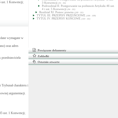
 ust. 1 Konwencji;
3 Konwencji
(91 - 93)
Podrozdział II. Postępowanie na podstawie Artykułu 46 ust.
4 i ust. 5 Konwencji
(94 - 111)
Rozdział XI. Pomoc prawna
(100 - 111)
TYTUŁ III. PRZEPISY PRZEJŚCIOWE
(106 - 109)
TYTUŁ IV. PRZEPISY KOŃCOWE
(110 - 111)
ie dane wymagane w
ano) oraz adres
Powiązane dokumenty
Zakładki
 przedstawiciela
Ostatnio otwarte
z Trybunał charakteru i
sownej argumentacji.
5 ust. 1 Konwencji;