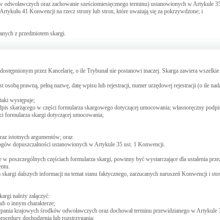
w odwoławczych oraz zachowanie sześciomiesięcznego terminu) ustanowionych w Artykule 35
Artykułu 41 Konwencji na rzecz strony lub stron, które uważają się za pokrzywdzone; i
anych z przedmiotem skargi.
ostępnionym przez Kancelarię, o ile Trybunał nie postanowi inaczej. Skarga zawiera wszelk
st osobą prawną, pełną nazwę, datę wpisu lub rejestracji, numer urzędowej rejestracji (o ile nad
 taki występuje;
odpis skarżącego w części formularza skargowego dotyczącej umocowania; własnoręczny podpis
ęści formularza skargi dotyczącej umocowania;
oraz istotnych argumentów; oraz
ymogów dopuszczalności ustanowionych w Artykule 35 ust. 1 Konwencji.
ne w poszczególnych częściach formularza skargi, powinny być wystarczające dla ustalenia prze
ntu.
a skargi dalszych informacji na temat stanu faktycznego, zarzucanych naruszeń Konwencji i sto
kargi należy załączyć:
b o innym charakterze;
erpania krajowych środków odwoławczych oraz dochował terminu przewidzianego w Artykule 3
rocedury dochodzenia lub rozstrzygania;