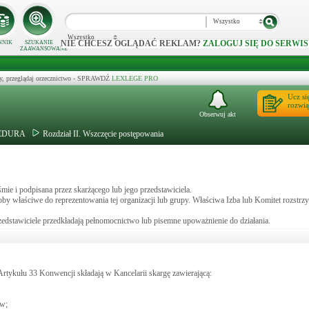
Wszystko
Wszystko
NIE CHCESZ OGLĄDAĆ REKLAM?
ZALOGUJ SIĘ DO SERWIS
NNIK
SZUKANIE
ZAAWANSOWANE
y, przeglądaj orzecznictwo - SPRAWDŹ
LEXLEGE PRO
Ucz si
rozwią
Obserwuj akt
CEDURA
Rozdział II. Wszczęcie postępowania
ie i podpisana przez skarżącego lub jego przedstawiciela.
by właściwe do reprezentowania tej organizacji lub grupy. Właściwa Izba lub Komitet rozstrz
rzedstawiciele przedkładają pełnomocnictwo lub pisemne upoważnienie do działania.
Artykułu 33 Konwencji składają w Kancelarii skargę zawierającą:
ów;