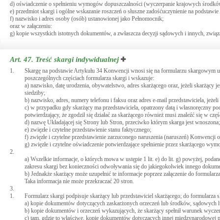
d) oświadczenie o spełnieniu wymogów dopuszczalności (wyczerpanie krajowych środkó
e) przedmiot skargi i ogólne wskazanie roszczeń o słuszne zadośćuczynienie na podstawie 
f) nazwisko i adres osoby (osób) ustanowionej jako Pełnomocnik;
oraz w załączeniu:
g) kopie wszystkich istotnych dokumentów, a zwłaszcza decyzji sądowych i innych, związ
Art. 47.
Treść skargi indywidualnej
1.
Skargę na podstawie Artykułu 34 Konwencji wnosi się na formularzu skargowym ud
poszczególnych częściach formularza skargi i wskazuje:
a) nazwisko, datę urodzenia, obywatelstwo, adres skarżącego oraz, jeżeli skarżący je
siedziby;
b) nazwisko, adres, numery telefonu i faksu oraz adres e-mail przedstawiciela, jeżeli
c) w przypadku gdy skarżący ma przedstawiciela, opatrzony datą i własnoręczny p
potwierdzający, że zgodził się działać za skarżącego również musi znaleźć się w cz
d) nazwę Układającej się Strony lub Stron, przeciwko którym skarga jest wnoszona;
e) zwięzłe i czytelne przedstawienie stanu faktycznego;
f) zwięzłe i czytelne przedstawienie zarzuconego naruszenia (naruszeń) Konwencji 
g) zwięzłe i czytelne oświadczenie potwierdzające spełnienie przez skarżącego w
2.
a) Wszelkie informacje, o których mowa w ustępie 1 lit. e) do lit. g) powyżej, poda
zakresu skargi bez konieczności odwoływania się do jakiegokolwiek innego dokume
b) Jednakże skarżący może uzupełnić te informacje poprzez załączenie do formularz
Taka informacja nie może przekraczać 20 stron.
3.
1.
Formularz skargi podpisuje skarżący lub przedstawiciel skarżącego; do formularza s
a) kopie dokumentów dotyczących zaskarżonych orzeczeń lub środków, sądowych lu
b) kopie dokumentów i orzeczeń wykazujących, że skarżący spełnił warunek wycz
c) tam, gdzie to właściwe, kopie dokumentów dotyczących innej międzynarodowej p