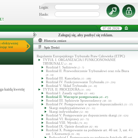
Login:
Hasło:
U!
07.08.2026
Zaloguj się, aby pozbyć się reklam.
Historia zmian
ę efektywniej
zując test
Spis Treści
Regulamin Europejskiego Trybunału Praw Człowieka (ETPC)
TYTUŁ I. ORGANIZACJA I FUNKCJONOWANIE
TRYBUNAŁU
(2 - 30)
Rozdział I. Sędziowie
(2 - 7)
Rozdział II. Przewodniczenie Trybunałowi oraz rola Biura
(8 - 14)
Rozdział III. Kancelaria
(15 - 18B)
Rozdział IV. Funkcjonowanie Trybunału
(19 - 23A)
Rozdział V. Skład Trybunału
(24 - 30)
yga każdą kwestię
TYTUŁ II. PROCEDURA
(31 - 105)
Rozdział I. Zasady ogólne
(31 - 44E)
Rozdział II. Wszczęcie postępowania
(45 - 47)
Rozdział III. Sędziowie Sprawozdawcy
(48 - 50)
Rozdział IV. Postępowanie w sprawie dopuszczalności
(51 - 57)
Skargi międzypaństwowe
(51 - 51)
Skargi indywidualne
(52 - 90)
Rozdział V. Postępowanie po dopuszczeniu skargi
(58 - 62A)
Rozdział VI. Rozprawy
(63 - 73)
Rozdział VIII. Wyroki
(74 - 81)
Rozdział IX. Opinie doradcze
(82 - 90)
Rozdział X. Postępowanie na podstawie art. 46 ust. 3, ust. 4 i
ust. 5 Konwencji
(91 - 99)
Podrozdział I. Postępowanie na podstawie Artykułu 46 ust.