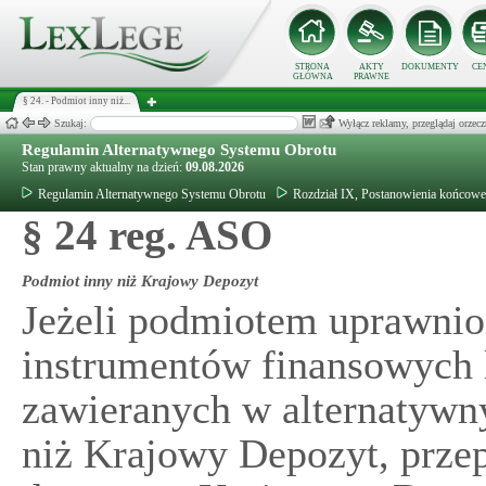
STRONA
AKTY
DOKUMENTY
CE
GŁÓWNA
PRAWNE
§ 24. - Podmiot inny niż...
Szukaj:
Wyłącz reklamy, przeglądaj orz
Regulamin Alternatywnego Systemu Obrotu
Stan prawny aktualny na dzień:
09.08.2026
Regulamin Alternatywnego Systemu Obrotu
Rozdział IX, Postanowienia końcowe 
§ 24 reg. ASO
Podmiot inny niż Krajowy Depozyt
Jeżeli podmiotem uprawni
instrumentów finansowych l
zawieranych w alternatywn
niż Krajowy Depozyt, prze