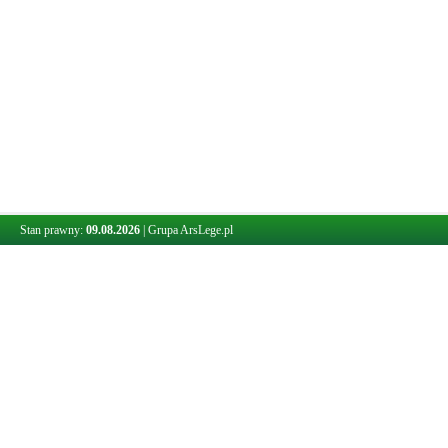
Stan prawny:
09.08.2026
|
Grupa ArsLege.pl