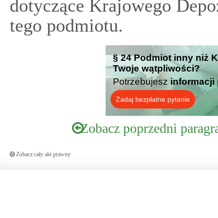
dotyczące Krajowego Depoz
tego podmiotu.
§ 24 Podmiot inny niż 
Twoje wątpliwości?
Potrzebujesz
informacji
Zadaj bezpłatne pytanie
Zobacz poprzedni paragr
Zobacz cały akt prawny