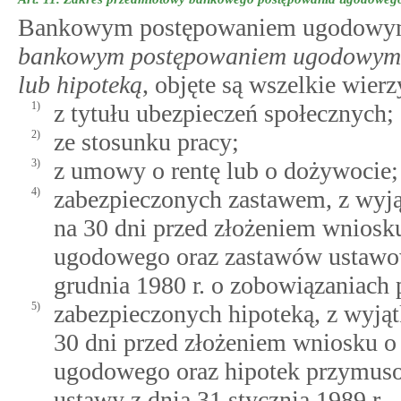
Bankowym postępowaniem ugodowym,
bankowym postępowaniem ugodowym w
lub hipoteką
, objęte są wszelkie wier
1)
z tytułu ubezpieczeń społecznych;
2)
ze stosunku pracy;
3)
z umowy o rentę lub o dożywocie;
4)
zabezpieczonych zastawem, z wyj
na 30 dni przed złożeniem wnios
ugodowego oraz zastawów ustawo
grudnia 1980 r. o zobowiązaniach 
5)
zabezpieczonych hipoteką, z wyją
30 dni przed złożeniem wniosku 
ugodowego oraz hipotek przymus
ustawy z dnia 31 stycznia 1989 r. 