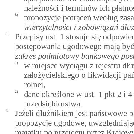
należności i terminów ich płatno
8)
propozycje potrąceń według zas
wierzytelności i zobowiązań dł
2.
Przepisy ust. 1 stosuje się odpow
postępowania ugodowego mają być 
zakres podmiotowy bankowego po
1)
w miejsce wyciągu z rejestru dłu
założycielskiego o likwidacji p
rolnej,
2)
dane określone w ust. 1 pkt 2 i
przedsiębiorstwa.
3.
Jeżeli dłużnikiem jest państwowe p
propozycje ugodowe, uwzględniają
majątku po przejęciu przez Krajo