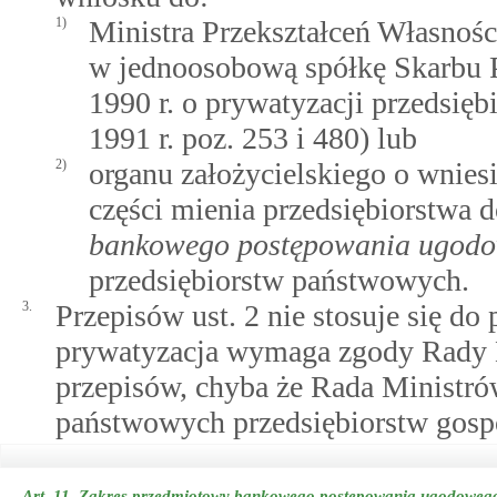
1)
Ministra Przekształceń Własnośc
w jednoosobową spółkę Skarbu P
1990 r. o prywatyzacji przedsię
1991 r. poz. 253 i 480) lub
2)
organu założycielskiego o wnies
części mienia przedsiębiorstwa d
bankowego postępowania ugod
przedsiębiorstw państwowych.
3.
Przepisów ust. 2 nie stosuje się d
prywatyzacja wymaga zgody Rady 
przepisów, chyba że Rada Ministró
państwowych przedsiębiorstw gospo
Art. 11.
Zakres przedmiotowy bankowego postępowania ugodoweg