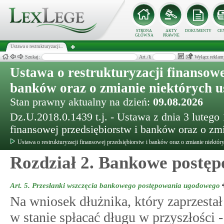
STRONA
AKTY
DOKUMENTY
CE
GŁÓWNA
PRAWNE
Ustawa o restrukturyzacji...
Szukaj:
Art./§
Wyłącz reklam
Ustawa o restrukturyzacji finansowe
banków oraz o zmianie niektórych 
Stan prawny aktualny na dzień:
09.08.2026
Dz.U.2018.0.1439 t.j. - Ustawa z dnia 3 lutego 1
finansowej przedsiębiorstw i banków oraz o zm
Ustawa o restrukturyzacji finansowej przedsiębiorstw i banków oraz o zmianie niektór
Rozdział 2. Bankowe postę
Art. 5.
Przesłanki wszczęcia bankowego postępowania ugodowego
Na wniosek dłużnika, który zaprzestał
w stanie spłacać długu w przyszłości 