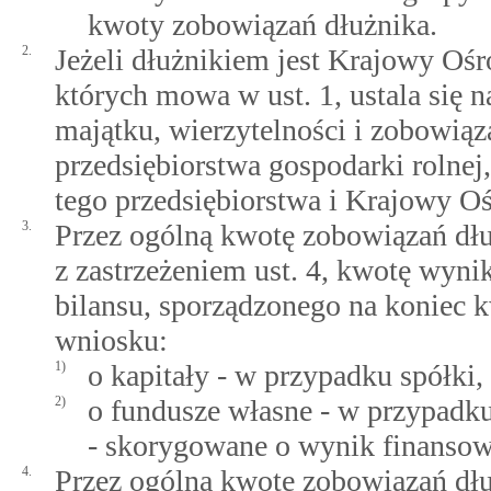
kwoty zobowiązań dłużnika.
2.
Jeżeli dłużnikiem jest Krajowy Ośr
których mowa w ust. 1, ustala się
majątku, wierzytelności i zobowi
przedsiębiorstwa gospodarki rolnej
tego przedsiębiorstwa i Krajowy O
3.
Przez ogólną kwotę zobowiązań dłuż
z zastrzeżeniem ust. 4, kwotę wyni
bilansu, sporządzonego na koniec k
wniosku:
1)
o kapitały - w przypadku spółki,
2)
o fundusze własne - w przypadk
- skorygowane o wynik finansow
4.
Przez ogólną kwotę zobowiązań d