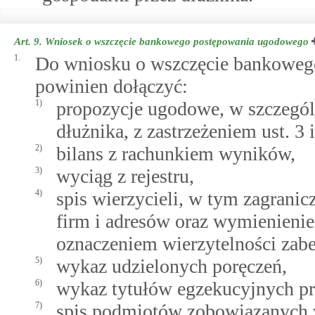
Art. 9.
Wniosek o wszczęcie bankowego postępowania ugodowego
1.
Do wniosku o wszczęcie bankoweg
powinien dołączyć:
1)
propozycje ugodowe, w szczegól
dłużnika, z zastrzeżeniem ust. 3 i
2)
bilans z rachunkiem wyników,
3)
wyciąg z rejestru,
4)
spis wierzycieli, w tym zagrani
firm i adresów oraz wymienieniem
oznaczeniem wierzytelności zab
5)
wykaz udzielonych poręczeń,
6)
wykaz tytułów egzekucyjnych pr
7)
spis podmiotów zobowiązanych 