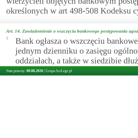
wierzycieli objętych bankowym post
określonych w art 498-508 Kodeksu c
Art. 14.
Zawiadomienie o wszczęciu bankowego postępowania ugo
1.
Bank ogłasza o wszczęciu bankow
jednym dzienniku o zasięgu ogólno
oddziałach, a także w siedzibie dłu
2.
Bankowe postępowanie ugodowe uwa
Stan prawny:
09.08.2026
|
Grupa ArsLege.pl
ogłoszenia prasowego, o którym mo
3.
O wszczęciu bankowego postępowa
1)
wszystkich wierzycieli, o któr
bankowego postępowania ugod
2)
właściwe organy podatkowe;
3)
Ministra Przekształceń Własnoś
4.