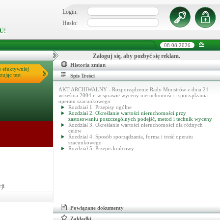
Login:
Hasło:
U!
08.08.2026
Zaloguj się, aby pozbyć się reklam.
Historia zmian
ę efektywniej
zując test
Spis Treści
AKT ARCHIWALNY - Rozporządzenie Rady Ministrów z dnia 21
września 2004 r. w sprawie wyceny nieruchomości i sporządzania
operatu szacunkowego
Rozdział 1. Przepisy ogólne
Rozdział 2. Określanie wartości nieruchomości przy
zastosowaniu poszczególnych podejść, metod i technik wyceny
Rozdział 3. Określanie wartości nieruchomości dla różnych
celów
Rozdział 4. Sposób sporządzania, forma i treść operatu
szacunkowego
Rozdział 5. Przepis końcowy
ji.
Powiązane dokumenty
Zakładki