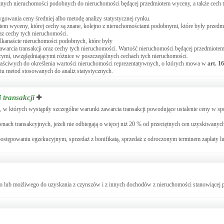
jnych nieruchomości podobnych do nieruchomości będącej przedmiotem wyceny, a także cech 
wania ceny średniej albo metodę analizy statystycznej rynku.
m wyceny, której cechy są znane, kolejno z nieruchomościami podobnymi, które były przedm
raz cechy tych nieruchomości.
ilkanaście nieruchomości podobnych, które były
awarcia transakcji oraz cechy tych nieruchomości. Wartość nieruchomości będącej przedmiote
ymi, uwzględniającymi różnice w poszczególnych cechach tych nieruchomości.
 właściwych do określenia wartości nieruchomości reprezentatywnych, o których mowa w
art.
16
ciu metod stosowanych do analiz statystycznych.
 transakcji
h, w których wystąpiły szczególne warunki zawarcia transakcji powodujące ustalenie ceny w sp
nach transakcyjnych, jeżeli nie odbiegają o więcej niż 20 % od przeciętnych cen uzyskiwanyc
ostępowaniu egzekucyjnym, sprzedaż z bonifikatą, sprzedaż z odroczonym terminem zapłaty lu
 lub możliwego do uzyskania z czynszów i z innych dochodów z nieruchomości stanowiącej 