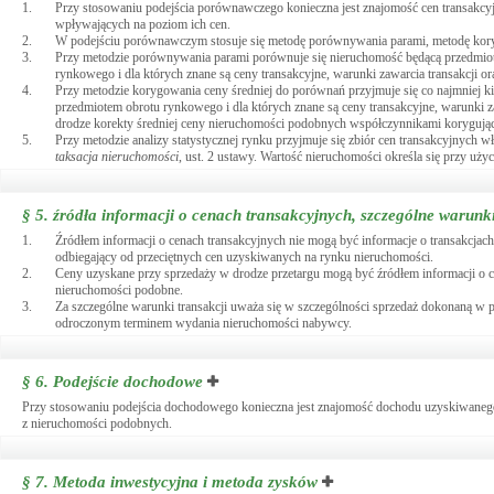
1.
Przy stosowaniu podejścia porównawczego konieczna jest znajomość cen transakcy
wpływających na poziom ich cen.
2.
W podejściu porównawczym stosuje się metodę porównywania parami, metodę korygo
3.
Przy metodzie porównywania parami porównuje się nieruchomość będącą przedmiote
rynkowego i dla których znane są ceny transakcyjne, warunki zawarcia transakcji o
4.
Przy metodzie korygowania ceny średniej do porównań przyjmuje się co najmniej k
przedmiotem obrotu rynkowego i dla których znane są ceny transakcyjne, warunki z
drodze korekty średniej ceny nieruchomości podobnych współczynnikami korygując
5.
Przy metodzie analizy statystycznej rynku przyjmuje się zbiór cen transakcyjnych
taksacja nieruchomości
, ust. 2 ustawy. Wartość nieruchomości określa się przy uży
§ 5.
źródła informacji o cenach transakcyjnych, szczególne warunki
1.
Źródłem informacji o cenach transakcyjnych nie mogą być informacje o transakcjac
odbiegający od przeciętnych cen uzyskiwanych na rynku nieruchomości.
2.
Ceny uzyskane przy sprzedaży w drodze przetargu mogą być źródłem informacji o ce
nieruchomości podobne.
3.
Za szczególne warunki transakcji uważa się w szczególności sprzedaż dokonaną w p
odroczonym terminem wydania nieruchomości nabywcy.
§ 6.
Podejście dochodowe
Przy stosowaniu podejścia dochodowego konieczna jest znajomość dochodu uzyskiwanego
z nieruchomości podobnych.
§ 7.
Metoda inwestycyjna i metoda zysków