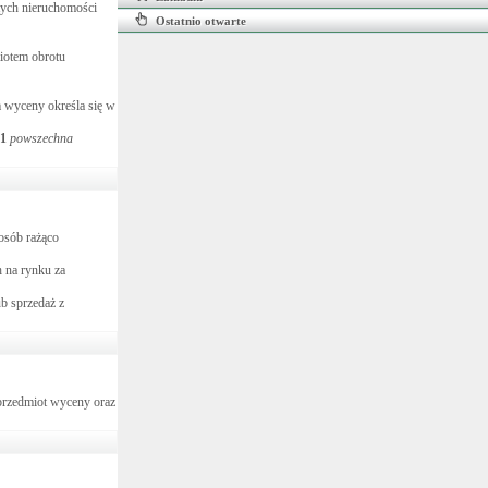
tych nieruchomości
Ostatnio otwarte
iotem obrotu
m wyceny określa się w
1
powszechna
osób rażąco
h na rynku za
b sprzedaż z
przedmiot wyceny oraz