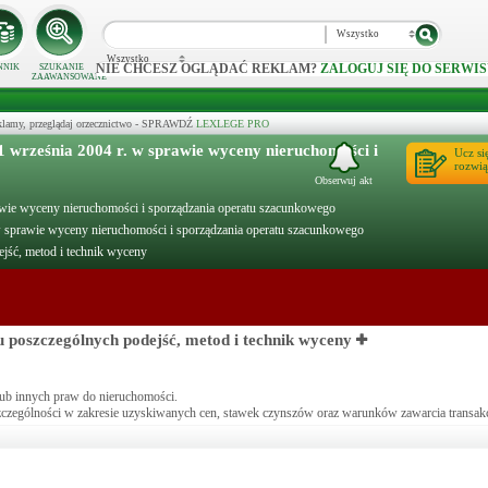
Wszystko
Wszystko
NIE CHCESZ OGLĄDAĆ REKLAM?
ZALOGUJ SIĘ DO SERWIS
NNIK
SZUKANIE
ZAAWANSOWANE
klamy, przeglądaj orzecznictwo - SPRAWDŹ
LEXLEGE PRO
rześnia 2004 r. w sprawie wyceny nieruchomości i
Ucz si
rozwią
Obserwuj akt
rawie wyceny nieruchomości i sporządzania operatu szacunkowego
prawie wyceny nieruchomości i sporządzania operatu szacunkowego
ejść, metod i technik wyceny
u poszczególnych podejść, metod i technik wyceny
lub innych praw do nieruchomości.
szczególności w zakresie uzyskiwanych cen, stawek czynszów oraz warunków zawarcia transakc