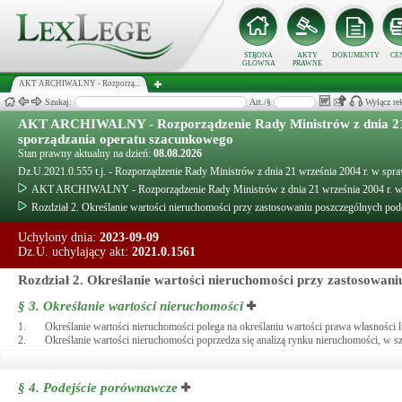
STRONA
AKTY
DOKUMENTY
CE
GŁÓWNA
PRAWNE
AKT ARCHIWALNY - Rozporzą...
Szukaj:
Art./§
Wyłącz re
AKT ARCHIWALNY - Rozporządzenie Rady Ministrów z dnia 21 w
sporządzania operatu szacunkowego
Stan prawny aktualny na dzień:
08.08.2026
Dz.U.2021.0.555 t.j. - Rozporządzenie Rady Ministrów z dnia 21 września 2004 r. w sp
AKT ARCHIWALNY - Rozporządzenie Rady Ministrów z dnia 21 września 2004 r. w s
Rozdział 2. Określanie wartości nieruchomości przy zastosowaniu poszczególnych pod
Uchylony dnia:
2023-09-09
Dz.U. uchylający akt:
2021.0.1561
Rozdział 2. Określanie wartości nieruchomości przy zastosowani
§ 3.
Określanie wartości nieruchomości
1.
Określanie wartości nieruchomości polega na określaniu wartości prawa własności 
2.
Określanie wartości nieruchomości poprzedza się analizą rynku nieruchomości, w 
§ 4.
Podejście porównawcze