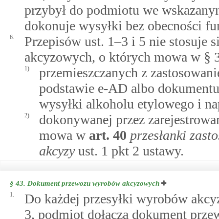
przybył do podmiotu we wskazany
dokonuje wysyłki bez obecności fu
6.
Przepisów ust. 1–3 i 5 nie stosuje
akcyzowych, o których mowa w § 3 
1)
przemieszczanych z zastosowani
podstawie e-AD albo dokumentu
wysyłki alkoholu etylowego i n
2)
dokonywanej przez zarejestrowa
mowa w
art.
40
przesłanki zast
akcyzy
ust. 1 pkt 2 ustawy.
§ 43.
Dokument przewozu wyrobów akcyzowych
1.
Do każdej przesyłki wyrobów akcyz
3, podmiot dołącza dokument przew