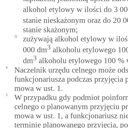
alkohol etylowy w ilości do 3 0
stanie nieskażonym oraz do 20 
stanie skażonym;
2)
zużywają alkohol etylowy w iloś
3
000 dm
alkoholu etylowego 100
3
dm
alkoholu etylowego 100 % v
4.
Naczelnik urzędu celnego może od
funkcjonariusza podczas przyjęcia
mowa w ust. 1.
5.
W przypadku gdy podmiot poinfor
celnego o planowanym przyjęciu p
mowa w ust. 1, a funkcjonariusz 
terminie planowanego przyjęcia, po