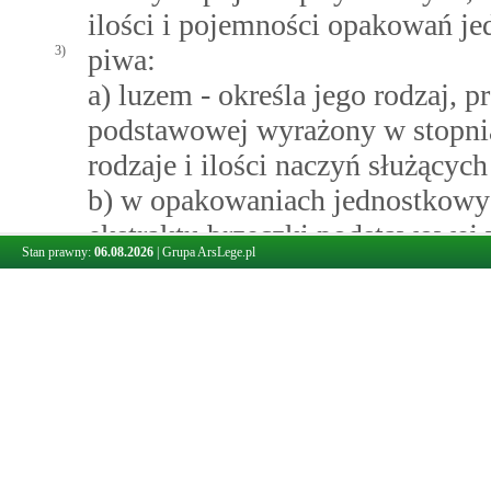
ilości i pojemności opakowań j
3)
piwa:
a) luzem - określa jego rodzaj, 
podstawowej wyrażony w stopnia
rodzaje i ilości naczyń służących
b) w opakowaniach jednostkowyc
ekstraktu brzeczki podstawowej w
Stan prawny:
06.08.2026
|
Grupa ArsLege.pl
pojemności opakowań jednostk
4)
wyrobów winiarskich:
a) luzem - określa rodzaj lub na
wyrobów winiarskich, zawartość 
ilości naczyń służących do trans
b) w opakowaniach jednostkowych
etylowego w % vol oraz rodzaje,