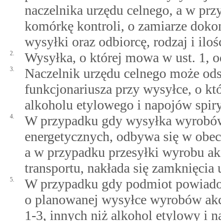
naczelnika urzędu celnego, a w prz
komórkę kontroli, o zamiarze dokon
wysyłki oraz odbiorcę, rodzaj i i
2.
Wysyłka, o której mowa w ust. 1, 
3.
Naczelnik urzędu celnego może od
funkcjonariusza przy wysyłce, o kt
alkoholu etylowego i napojów spir
4.
W przypadku gdy wysyłka wyrobó
energetycznych, odbywa się w obecn
a w przypadku przesyłki wyrobu ak
transportu, nakłada się zamknięcia
5.
W przypadku gdy podmiot powiadom
o planowanej wysyłce wyrobów akc
1-3, innych niż alkohol etylowy i n