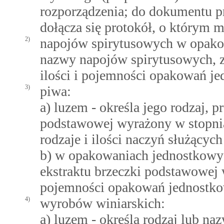
rozporządzenia; do dokumentu 
dołącza się protokół, o którym m
2)
napojów spirytusowych w opakow
nazwy napojów spirytusowych, z
ilości i pojemności opakowań j
3)
piwa:
a) luzem - określa jego rodzaj, 
podstawowej wyrażony w stopnia
rodzaje i ilości naczyń służących
b) w opakowaniach jednostkowyc
ekstraktu brzeczki podstawowej w
pojemności opakowań jednostk
4)
wyrobów winiarskich:
a) luzem - określa rodzaj lub na