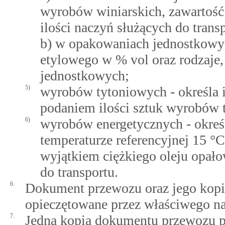
wyrobów winiarskich, zawartość 
ilości naczyń służących do trans
b) w opakowaniach jednostkowych
etylowego w % vol oraz rodzaje,
jednostkowych;
5)
wyrobów tytoniowych - określa i
podaniem ilości sztuk wyrobów 
6)
wyrobów energetycznych - określ
temperaturze referencyjnej 15 °
wyjątkiem ciężkiego oleju opało
do transportu.
6.
Dokument przewozu oraz jego kop
opieczętowane przez właściwego na
7.
Jedna kopia dokumentu przewozu p