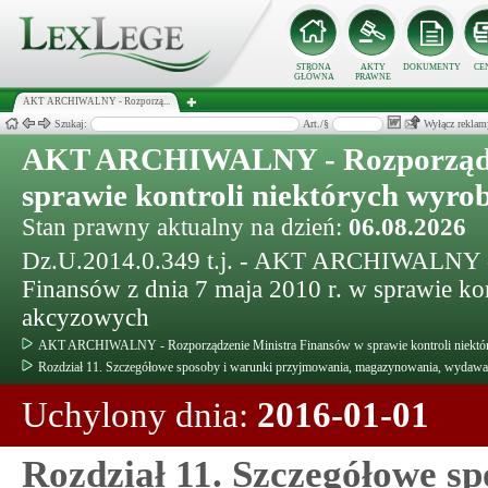
STRONA
AKTY
DOKUMENTY
CE
GŁÓWNA
PRAWNE
AKT ARCHIWALNY - Rozporzą...
Szukaj:
Art./§
Wyłącz reklam
AKT ARCHIWALNY - Rozporządze
sprawie kontroli niektórych wyr
Stan prawny aktualny na dzień:
06.08.2026
Dz.U.2014.0.349 t.j. - AKT ARCHIWALNY - 
Finansów z dnia 7 maja 2010 r. w sprawie k
akcyzowych
AKT ARCHIWALNY - Rozporządzenie Ministra Finansów w sprawie kontroli niekt
Rozdział 11. Szczegółowe sposoby i warunki przyjmowania, magazynowania, wydaw
Uchylony dnia:
2016-01-01
Rozdział 11. Szczegółowe s