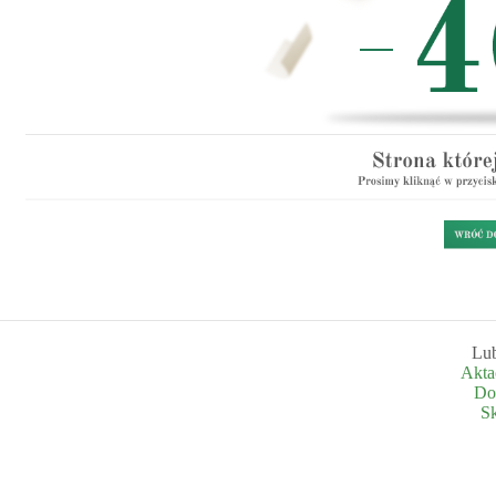
Lub
Akta
Do
S