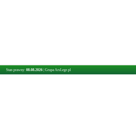
Stan prawny:
08.08.2026
|
Grupa ArsLege.pl