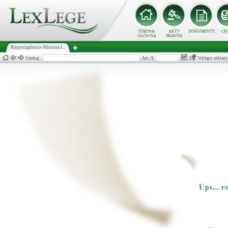
STRONA
AKTY
DOKUMENTY
CE
GŁÓWNA
PRAWNE
Rozporządzenie Ministra I...
Szukaj:
Art./§
Wyłącz reklam