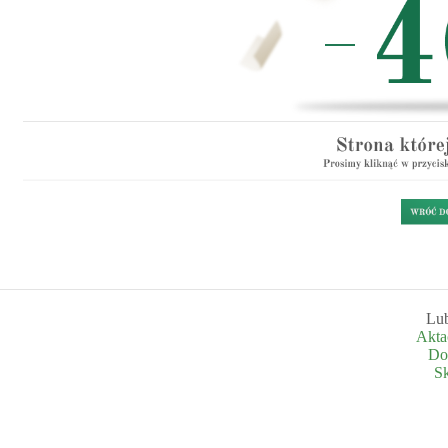
Lub
Akta
Do
S