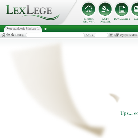
STRONA
AKTY
DOKUMENTY
CE
GŁÓWNA
PRAWNE
Rozporządzenie Ministra I...
Szukaj:
Art./§
Wyłącz reklam