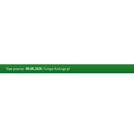
Stan prawny:
08.08.2026
|
Grupa ArsLege.pl