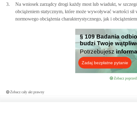
3.
Na wniosek zarządcy drogi każdy most lub wiadukt, w szczeg
obciążeniem statycznym, które może wywoływać wartości sił 
normowego obciążenia charakterystycznego, jak i obciążeni
§ 109 Badania odbio
budzi Twoje wątpliw
Potrzebujesz
informa
Zadaj bezpłatne pytanie
Zobacz poprzedn
Zobacz cały akt prawny