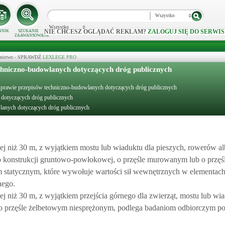
Wszystko
Wszystko
NIE CHCESZ OGLĄDAĆ REKLAM?
ZALOGUJ SIĘ DO SERWIS
NNIK
SZUKANIE
ZAAWANSOWANE
ecznictwo - SPRAWDŹ
LEXLEGE PRO
chniczno-budowlanych dotyczących dróg publicznych
 sprawie przepisów techniczno-budowlanych dotyczących dróg publicznych
 dotyczących dróg publicznych
wlanych dotyczących dróg publicznych
szej niż 30 m, z wyjątkiem mostu lub wiaduktu dla pieszych, rowerów al
 o konstrukcji gruntowo-powłokowej, o przęśle murowanym lub o przę
statycznym, które wywołuje wartości sił wewnętrznych w elementach 
nego.
zej niż 30 m, z wyjątkiem przejścia górnego dla zwierząt, mostu lub wi
o przęśle żelbetowym niesprężonym, podlega badaniom odbiorczym p