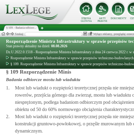
STRONA
AKTY
DOKUMENTY
CE
GŁÓWNA
PRAWNE
§ 109. - Badania odbiorc...
Szukaj:
Wyłącz reklamy, przeglądaj orz
Rozporządzenie Ministra Infrastruktury w sprawie przepisów te
Stan prawny aktualny na dzień:
08.08.2026
Dz.U.2022.0.1518 - Rozporządzenie Ministra Infrastruktury z dnia 24 czerwca 2022 r. w
Rozporządzenie Ministra Infrastruktury w sprawie przepisów techniczno-budowlanych
§ 109. Rozporządzenie Ministra Infrastruktury w sprawie przepisów techniczno-budo
§ 109 Rozporządzenie Minis
Badania odbiorcze mostu lub wiaduktu
1.
Most lub wiadukt o rozpiętości teoretycznej przęsła nie mniej
rowerów, przejścia górnego dla zwierząt, mostu lub wiaduktu
niesprężonym, podlega badaniom odbiorczym pod obciążeniem 
obiektu od 50 do 60% normowego obciążenia charakterystycz
2.
Most lub wiadukt o rozpiętości teoretycznej przęsła nie mniejs
konstrukcji gruntowo-powłokowej, o przęśle murowanym lub 
dynamicznym.