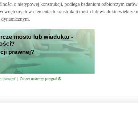
ólności o nietypowej konstrukcji, podlega badaniom odbiorczym zaró
wewnętrznych w elementach konstrukcji mostu lub wiaduktu większe 
em dynamicznym.
rcze mostu lub wiaduktu -
ości?
cji prawnej
?
i paragraf
|
Zobacz następny paragraf