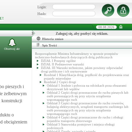
Login:
Hasło:
U!
08.08.2026
Zaloguj się, aby pozbyć się reklam.
Historia zmian
Spis Treści
Obserwuj akt
Rozporządzenie Ministra Infrastruktury w sprawie przepisów
techniczno-budowlanych dotyczących dróg publicznych
DZIAŁ I Przepisy ogólne
DZIAŁ II Podstawowe warunki
DZIAŁ III Warunki techniczne, jakim powinny odpowiadać
drogi publiczne i ich usytuowanie
Rozdział 1 Klasyfikacja dróg, prędkość do projektowania oraz
pojazdy miarodajne
Rozdział 2 Części drogi
Oddział 1 Jezdnie i pobocza na odcinkach poza obszarami
bo pieszych i
skrzyżowań lub węzłów
Oddział 2 Części drogi przeznaczone do ruchu pieszych lub
śle żelbetowym
osób poruszających się przy użyciu urządzenia
wspomagającego ruch
konstrukcji
Oddział 3 Części drogi przeznaczone do ruchu rowerów,
hulajnóg elektrycznych, urządzeń transportu osobistego lub
osób poruszających się przy użyciu urządzenia
wspomagającego ruch
aduktu o
Oddział 4 Części drogi przeznaczone do ruchu i obsługi
pojazdów transportu zbiorowego
od obciążeniem
Oddział 5 Stanowiska postojowe i miejsca obsługi
podróżnych
Oddział 6 Zjazdy, wyjazdy i wjazdy