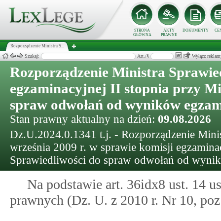
STRONA
AKTY
DOKUMENTY
CE
GŁÓWNA
PRAWNE
Rozporządzenie Ministra S...
Szukaj:
Art./§
Wyłącz reklam
Rozporządzenie Ministra Sprawied
egzaminacyjnej II stopnia przy Mi
spraw odwołań od wyników egzam
Stan prawny aktualny na dzień:
09.08.2026
Dz.U.2024.0.1341 t.j. - Rozporządzenie Minis
września 2009 r. w sprawie komisji egzaminac
Sprawiedliwości do spraw odwołań od wyni
Na podstawie art. 36idx8 ust. 14 ust
prawnych (Dz. U. z 2010 r. Nr 10, poz.