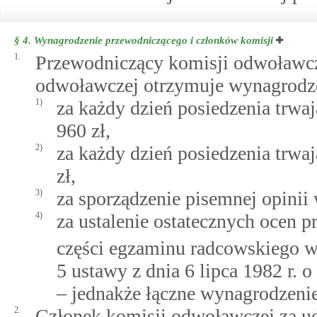
§ 4.
Wynagrodzenie przewodniczącego i członków komisji
1.
Przewodniczący komisji odwoławcze
odwoławczej otrzymuje wynagrodz
1)
za każdy dzień posiedzenia trwaj
960 zł,
2)
za każdy dzień posiedzenia trwa
zł,
3)
za sporządzenie pisemnej opinii
4)
za ustalenie ostatecznych ocen 
części egzaminu radcowskiego 
5 ustawy z dnia 6 lipca 1982 r. 
– jednakże łączne wynagrodzenie
2.
Członek komisji odwoławczej za ud