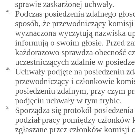
sprawie zaskarżonej uchwały.
4a.
Podczas posiedzenia zdalnego głos
sposób, że przewodniczący komisji
wyznaczona wyczytują nazwiska up
informują o swoim głosie. Przed z
każdorazowo sprawdza obecność c
uczestniczących zdalnie w posiedzen
4b.
Uchwały podjęte na posiedzeniu z
przewodniczący i członkowie komis
posiedzeniu zdalnym, przy czym p
podjęciu uchwały w tym trybie.
5.
Sporządza się protokół posiedzeni
podział pracy pomiędzy członków k
zgłaszane przez członków komisji 