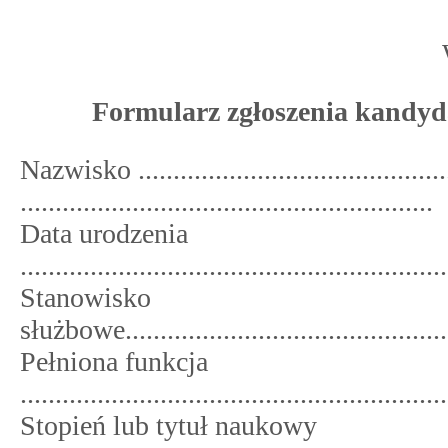
Formularz zgłoszenia kandyd
Nazwisko ...........................................
...........................................................
Data urodzenia
.............................................................
Stanowisko
służbowe.................................................
Pełniona funkcja
.............................................................
Stopień lub tytuł naukowy