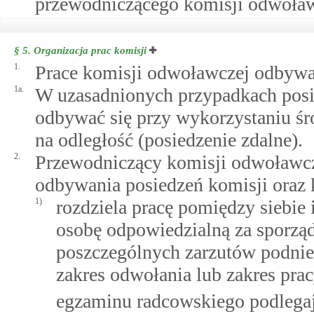
przewodniczącego komisji odwoław
§ 5.
Organizacja prac komisji
1.
Prace komisji odwoławczej odbywaj
1a.
W uzasadnionych przypadkach pos
odbywać się przy wykorzystaniu ś
na odległość (posiedzenie zdalne).
2.
Przewodniczący komisji odwoławcz
odbywania posiedzeń komisji oraz k
1)
rozdziela pracę pomiędzy siebie
osobę odpowiedzialną za sporząd
poszczególnych zarzutów podni
zakres odwołania lub zakres prac
egzaminu radcowskiego podlegaj