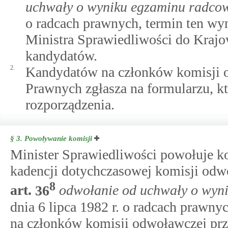
uchwały o wyniku egzaminu radco
o radcach prawnych, termin ten wyn
Ministra Sprawiedliwości do Kraj
kandydatów.
2.
Kandydatów na członków komisji
Prawnych zgłasza na formularzu, k
rozporządzenia.
§ 3.
Powoływanie komisji
Minister Sprawiedliwości powołuje k
kadencji dotychczasowej komisji od
8
art.
36
odwołanie od uchwały o wyn
dnia 6 lipca 1982 r. o radcach prawn
na członków komisji odwoławczej pr