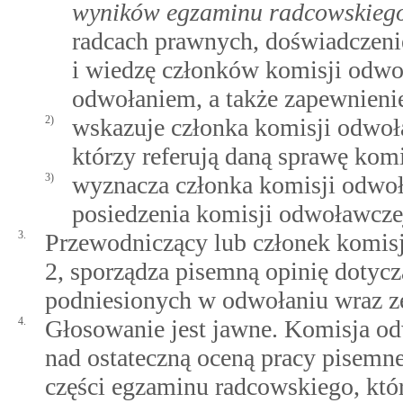
wyników egzaminu radcowskieg
radcach prawnych, doświadczeni
i wiedzę członków komisji odwo
odwołaniem, a także zapewnieni
2)
wskazuje członka komisji odwoł
którzy referują daną sprawę kom
3)
wyznacza członka komisji odwoł
posiedzenia komisji odwoławczej 
3.
Przewodniczący lub członek komisj
2, sporządza pisemną opinię dotyc
podniesionych w odwołaniu wraz z
4.
Głosowanie jest jawne. Komisja od
nad ostateczną oceną pracy pisemnej
części egzaminu radcowskiego, któr