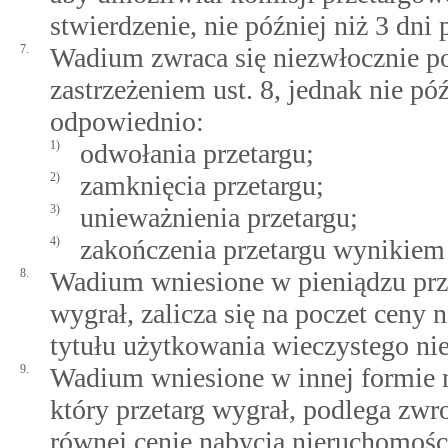
stwierdzenie, nie później niż 3 dni
7.
Wadium zwraca się niezwłocznie po
zastrzeżeniem ust. 8, jednak nie pó
odpowiednio:
1)
odwołania przetargu;
2)
zamknięcia przetargu;
3)
unieważnienia przetargu;
4)
zakończenia przetargu wynikie
8.
Wadium wniesione w pieniądzu przez
wygrał, zalicza się na poczet ceny 
tytułu użytkowania wieczystego ni
9.
Wadium wniesione w innej formie ni
który przetarg wygrał, podlega zw
równej cenie nabycia nieruchomośc