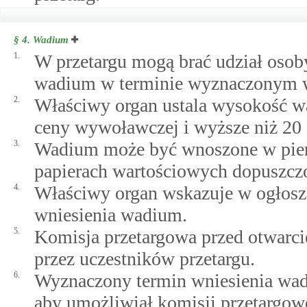
§ 4.
Wadium
1.
W przetargu mogą brać udział osoby
wadium w terminie wyznaczonym w 
2.
Właściwy organ ustala wysokość wa
ceny wywoławczej i wyższe niż 20 
3.
Wadium może być wnoszone w pieni
papierach wartościowych dopuszcz
4.
Właściwy organ wskazuje w ogłosze
wniesienia wadium.
5.
Komisja przetargowa przed otwarci
przez uczestników przetargu.
6.
Wyznaczony termin wniesienia wad
aby umożliwiał komisji przetargow