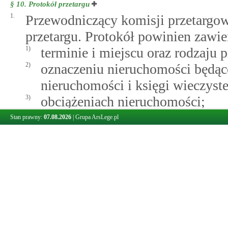
§ 10.
Protokół przetargu
1.
Przewodniczący komisji przetargo
przetargu. Protokół powinien zawie
1)
terminie i miejscu oraz rodzaju p
2)
oznaczeniu nieruchomości będąc
nieruchomości i księgi wieczyste
3)
obciążeniach nieruchomości;
4)
zobowiązaniach, których przedm
Stan prawny:
07.08.2026
|
Grupa ArsLege.pl
5)
wyjaśnieniach i oświadczeniach 
6)
osobach dopuszczonych i niedop
wraz z uzasadnieniem;
7)
cenie wywoławczej nieruchomości
przetargu albo informację o zło
wyboru najkorzystniejszej z nich
8)