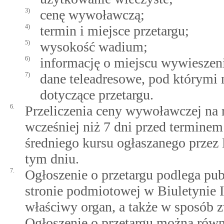
3)
cenę wywoławczą;
4)
termin i miejsce przetargu;
5)
wysokość wadium;
6)
informację o miejscu wywieszenia
7)
dane teleadresowe, pod którymi
dotyczące przetargu.
6.
Przeliczenia ceny wywoławczej na 
wcześniej niż 7 dni przed terminem
średniego kursu ogłaszanego prze
tym dniu.
7.
Ogłoszenie o przetargu podlega publ
stronie podmiotowej w Biuletynie 
właściwy organ, a także w sposób 
Ogłoszenie o przetargu można równ