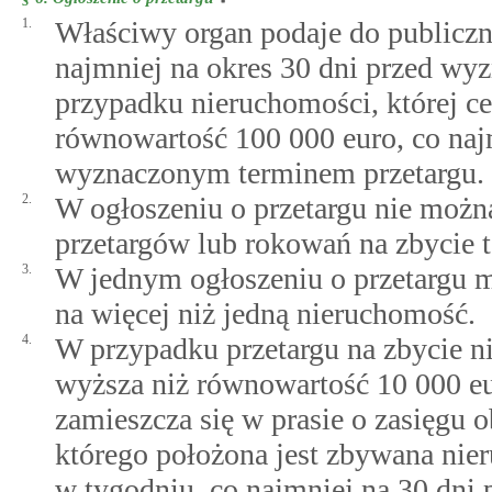
1.
Właściwy organ podaje do publiczn
najmniej na okres 30 dni przed wy
przypadku nieruchomości, której c
równowartość 100 000 euro, co naj
wyznaczonym terminem przetargu.
2.
W ogłoszeniu o przetargu nie możn
przetargów lub rokowań na zbycie t
3.
W jednym ogłoszeniu o przetargu m
na więcej niż jedną nieruchomość.
4.
W przypadku przetargu na zbycie n
wyższa niż równowartość 10 000 eur
zamieszcza się w prasie o zasięgu 
którego położona jest zbywana nieru
w tygodniu, co najmniej na 30 dni