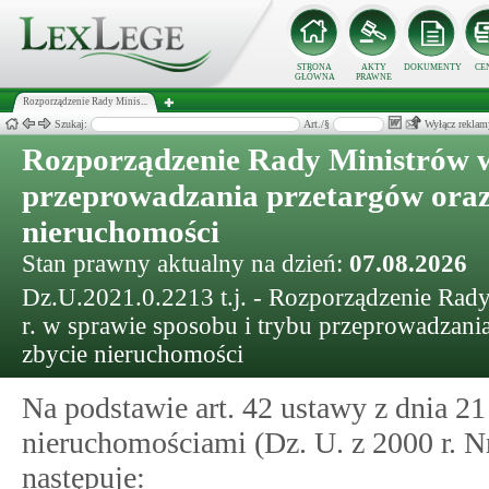
STRONA
AKTY
DOKUMENTY
CE
GŁÓWNA
PRAWNE
Rozporządzenie Rady Minis...
Szukaj:
Art./§
Wyłącz reklam
Rozporządzenie Rady Ministrów w
przeprowadzania przetargów oraz
nieruchomości
Stan prawny aktualny na dzień:
07.08.2026
Dz.U.2021.0.2213 t.j. - Rozporządzenie Rady
r. w sprawie sposobu i trybu przeprowadzani
zbycie nieruchomości
Na podstawie art. 42 ustawy z dnia 21
nieruchomościami (Dz. U. z 2000 r. Nr 
następuje: