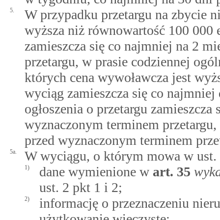
5.
W przypadku przetargu na zbycie n
wyższa niż równowartość 100 000 e
zamieszcza się co najmniej na 2 m
przetargu, w prasie codziennej og
których cena wywoławcza jest wyżs
wyciąg zamieszcza się co najmniej
ogłoszenia o przetargu zamieszcza s
wyznaczonym terminem przetargu, a
przed wyznaczonym terminem przet
5a.
W wyciągu, o którym mowa w ust. 4
1)
dane wymienione w
art.
35
wyka
ust. 2 pkt 1 i 2;
2)
informację o przeznaczeniu nier
użytkowanie wieczyste;