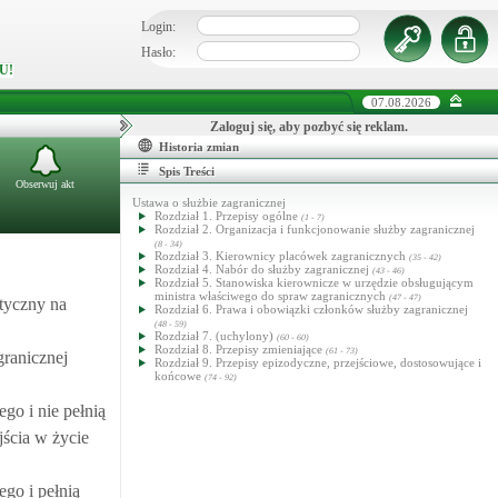
Login:
Hasło:
U!
07.08.2026
Zaloguj się, aby pozbyć się reklam.
Historia zmian
Spis Treści
Obserwuj akt
Ustawa o służbie zagranicznej
Rozdział 1. Przepisy ogólne
(1 - 7)
Rozdział 2. Organizacja i funkcjonowanie służby zagranicznej
(8 - 34)
Rozdział 3. Kierownicy placówek zagranicznych
(35 - 42)
Rozdział 4. Nabór do służby zagranicznej
(43 - 46)
Rozdział 5. Stanowiska kierownicze w urzędzie obsługującym
ministra właściwego do spraw zagranicznych
(47 - 47)
tyczny na
Rozdział 6. Prawa i obowiązki członków służby zagranicznej
(48 - 59)
Rozdział 7. (uchylony)
(60 - 60)
Rozdział 8. Przepisy zmieniające
(61 - 73)
granicznej
Rozdział 9. Przepisy epizodyczne, przejściowe, dostosowujące i
końcowe
(74 - 92)
go i nie pełnią
jścia w życie
go i pełnią