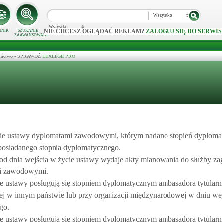
Wszystko
Wszystko
NIE CHCESZ OGLĄDAĆ REKLAM?
ZALOGUJ SIĘ DO SERWIS
NNIK
SZUKANIE
ZAAWANSOWANE
ecznictwo - SPRAWDŹ
LEXLEGE PRO
ycie ustawy dyplomatami zawodowymi, którym nadano stopień dyploma
osiadanego stopnia dyplomatycznego.
 od dnia wejścia w życie ustawy wydaje akty mianowania do służby za
mi zawodowymi.
e ustawy posługują się stopniem dyplomatycznym ambasadora tytularne
iej w innym państwie lub przy organizacji międzynarodowej w dniu we
go.
ie ustawy posługują się stopniem dyplomatycznym ambasadora tytularne