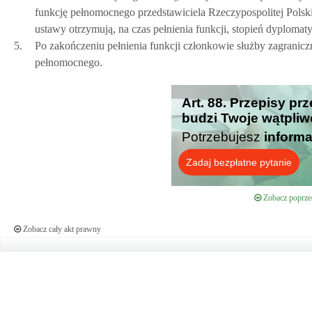
funkcję pełnomocnego przedstawiciela Rzeczypospolitej Polsk
ustawy otrzymują, na czas pełnienia funkcji, stopień dyploma
5.
Po zakończeniu pełnienia funkcji członkowie służby zagranicz
pełnomocnego.
Art. 88. Przepisy pr
budzi Twoje wątpliw
Potrzebujesz
informa
Zadaj bezpłatne pytanie
Zobacz poprzed
Zobacz cały akt prawny