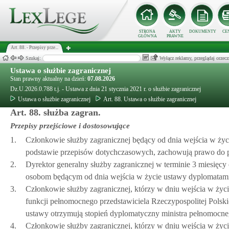
STRONA
AKTY
DOKUMENTY
CE
GŁÓWNA
PRAWNE
Art. 88. - Przepisy prze...
Szukaj:
Wyłącz reklamy, przeglądaj orz
Ustawa o służbie zagranicznej
Stan prawny aktualny na dzień:
07.08.2026
Dz.U.2026.0.788 t.j. - Ustawa z dnia 21 stycznia 2021 r. o służbie zagranicznej
Ustawa o służbie zagranicznej
Art. 88. Ustawa o służbie zagranicznej
Art. 88. służba zagran.
Przepisy przejściowe i dostosowujące
1.
Członkowie służby zagranicznej będący od dnia wejścia w ż
podstawie przepisów dotychczasowych, zachowują prawo do p
2.
Dyrektor generalny służby zagranicznej w terminie 3 miesięcy
osobom będącym od dnia wejścia w życie ustawy dyplomata
3.
Członkowie służby zagranicznej, którzy w dniu wejścia w życi
funkcji pełnomocnego przedstawiciela Rzeczypospolitej Polsk
ustawy otrzymują stopień dyplomatyczny ministra pełnomocne
4.
Członkowie służby zagranicznej, którzy w dniu wejścia w życ