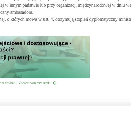
iej w innym państwie lub przy organizacji międzynarodowej w dniu we
tyczny ambasadora.
nej, o których mowa w ust. 4, otrzymują stopień dyplomatyczny minist
zejściowe i dostosowujące -
ości?
cji prawnej
?
ni artykuł
|
Zobacz następny artykuł