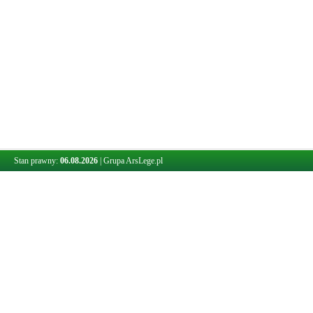
Stan prawny:
06.08.2026
|
Grupa ArsLege.pl