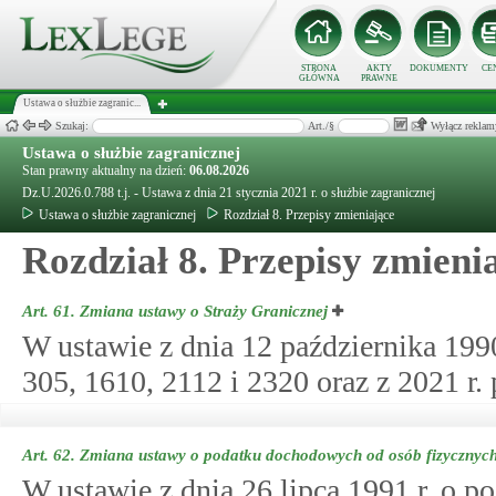
STRONA
AKTY
DOKUMENTY
CE
GŁÓWNA
PRAWNE
Ustawa o służbie zagranic...
Szukaj:
Art./§
Wyłącz reklam
Ustawa o służbie zagranicznej
Stan prawny aktualny na dzień:
06.08.2026
Dz.U.2026.0.788 t.j. - Ustawa z dnia 21 stycznia 2021 r. o służbie zagranicznej
Ustawa o służbie zagranicznej
Rozdział 8. Przepisy zmieniające
Rozdział 8. Przepisy zmieni
Art. 61.
Zmiana ustawy o Straży Granicznej
W ustawie z dnia 12 października 1990 
305, 1610, 2112 i 2320 oraz z 2021 r. 
Art. 62.
Zmiana ustawy o podatku dochodowych od osób fizycznyc
W ustawie z dnia 26 lipca 1991 r. o 