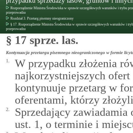
przypadku sprzedaży lasów, gruntów i innych
Rozporządzenie Ministra Środowiska w sprawie szczegółowych warunków i trybu prz
przeprowadza
Rozdział 3. Przetarg pisemny nieograniczony
§ 17. Rozporządzenie Ministra Środowiska w sprawie szczegółowych warunków i tryb
przeprowadza
§ 17 sprze. las.
Kontynuacja przetargu pisemnego nieograniczonego w formie licyta
W przypadku złożenia r
1.
najkorzystniejszych ofer
kontynuuje przetarg w for
oferentami, którzy złożyli
Sprzedający zawiadamia 
2.
ust. 1, o terminie i miejsc