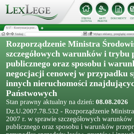
STRONA
AKTY
DOKUMENTY
CE
GŁÓWNA
PRAWNE
§ 17. - Kontynuacja prze...
Szukaj:
Wyłącz reklamy, przeglądaj orz
Rozporządzenie Ministra Środowi
szczegółowych warunków i trybu 
publicznego oraz sposobu i waru
negocjacji cenowej w przypadku s
innych nieruchomości znajdującyc
Państwowych
Stan prawny aktualny na dzień:
08.08.2026
Dz.U.2007.78.532 - Rozporządzenie Ministra
2007 r. w sprawie szczegółowych warunków i
publicznego oraz sposobu i warunków przepr