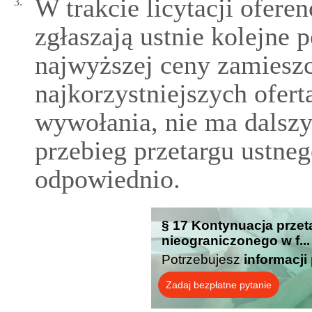
W trakcie licytacji ofere
3.
zgłaszają ustnie kolejne 
najwyższej ceny zamiesz
najkorzystniejszych ofer
wywołania, nie ma dalszy
przebieg przetargu ustneg
odpowiednio.
§ 17 Kontynuacja prze
nieograniczonego w f...
Potrzebujesz
informacji
Zadaj bezpłatne pytanie