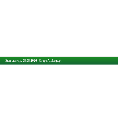
Stan prawny:
08.08.2026
|
Grupa ArsLege.pl