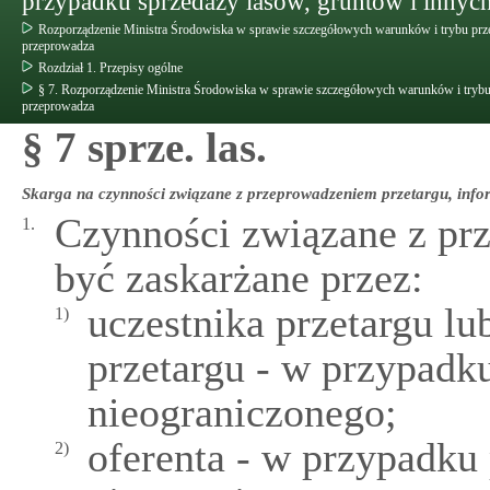
przypadku sprzedaży lasów, gruntów i innych
Rozporządzenie Ministra Środowiska w sprawie szczegółowych warunków i trybu prz
przeprowadza
Rozdział 1. Przepisy ogólne
§ 7. Rozporządzenie Ministra Środowiska w sprawie szczegółowych warunków i trybu
przeprowadza
§ 7 sprze. las.
Skarga na czynności związane z przeprowadzeniem przetargu, info
Czynności związane z pr
1.
być zaskarżane przez:
uczestnika przetargu l
1)
przetargu - w przypadk
nieograniczonego;
oferenta - w przypadku
2)