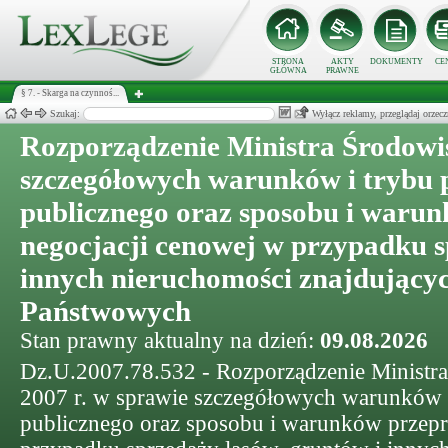
STRONA
AKTY
DOKUMENTY
CE
GŁÓWNA
PRAWNE
§ 7. - Skarga na czynnoś...
Szukaj:
Wyłącz reklamy, przeglądaj orz
Rozporządzenie Ministra Środowi
szczegółowych warunków i trybu 
publicznego oraz sposobu i waru
negocjacji cenowej w przypadku s
innych nieruchomości znajdującyc
Państwowych
Stan prawny aktualny na dzień:
09.08.2026
Dz.U.2007.78.532 - Rozporządzenie Ministra
2007 r. w sprawie szczegółowych warunków i
publicznego oraz sposobu i warunków przepr