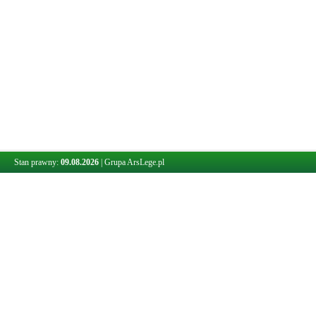
Stan prawny:
09.08.2026
|
Grupa ArsLege.pl