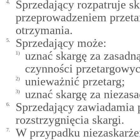
Sprzedający rozpatruje s
4.
przeprowadzeniem przetar
otrzymania.
Sprzedający może:
5.
uznać skargę za zasadn
1)
czynności przetargowyc
unieważnić przetarg;
2)
uznać skargę za niezasa
3)
Sprzedający zawiadamia 
6.
rozstrzygnięcia skargi.
W przypadku niezaskarże
7.