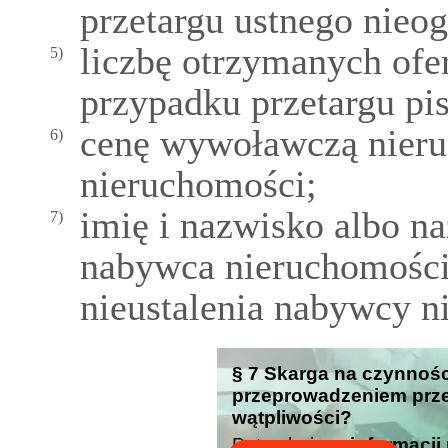
przetargu ustnego nieo
liczbę otrzymanych ofer
5)
przypadku przetargu pi
cenę wywoławczą nieru
6)
nieruchomości;
imię i nazwisko albo n
7)
nabywca nieruchomości
nieustalenia nabywcy n
§ 7 Skarga na czynnośc
przeprowadzeniem przet.
wątpliwości?
Potrzebujesz
informacji