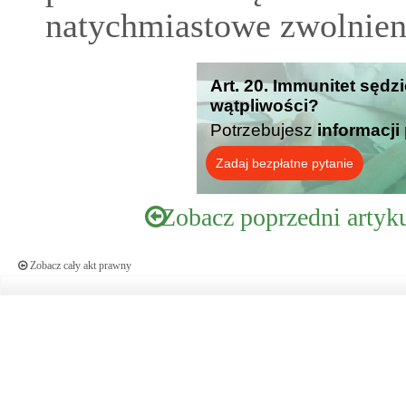
natychmiastowe zwolnien
Art. 20. Immunitet sędz
wątpliwości?
Potrzebujesz
informacji
Zadaj bezpłatne pytanie
Zobacz poprzedni artyk
Zobacz cały akt prawny