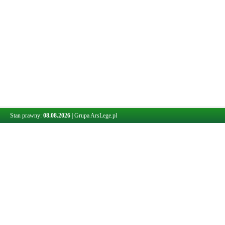
Stan prawny:
08.08.2026
|
Grupa ArsLege.pl