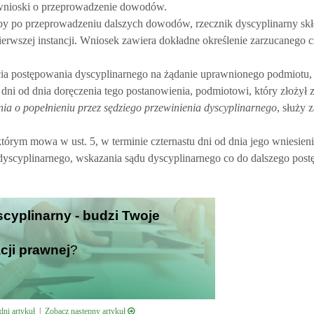
ć wnioski o przeprowadzenie dowodów.
eby po przeprowadzeniu dalszych dowodów, rzecznik dyscyplinarny sk
erwszej instancji. Wniosek zawiera dokładne określenie zarzucanego 
ęcia postępowania dyscyplinarnego na żądanie uprawnionego podmiotu,
dni od dnia doręczenia tego postanowienia, podmiotowi, który złożył 
a o popełnieniu przez sędziego przewinienia dyscyplinarnego
, służy 
 którym mowa w ust. 5, w terminie czternastu dni od dnia jego wniesie
yscyplinarnego, wskazania sądu dyscyplinarnego co do dalszego post
scyplinarny - budzi Twoje
cji prawnej
?
ni artykuł
|
Zobacz następny artykuł