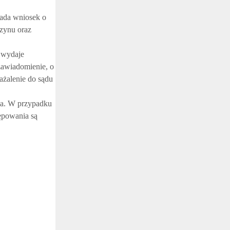
łada wniosek o
czynu oraz
 wydaje
zawiadomienie, o
zażalenie do sądu
nia. W przypadku
ępowania są