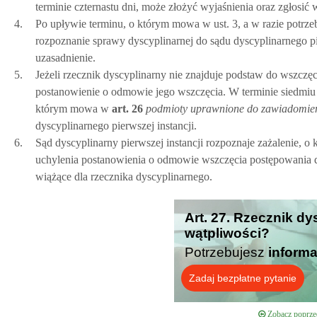
terminie czternastu dni, może złożyć wyjaśnienia oraz zgłosi
4.
Po upływie terminu, o którym mowa w ust. 3, a w razie potrz
rozpoznanie sprawy dyscyplinarnej do sądu dyscyplinarnego pi
uzasadnienie.
5.
Jeżeli rzecznik dyscyplinarny nie znajduje podstaw do wszcz
postanowienie o odmowie jego wszczęcia. W terminie siedmiu 
którym mowa w
art.
26
podmioty uprawnione do zawiadomieni
dyscyplinarnego pierwszej instancji.
6.
Sąd dyscyplinarny pierwszej instancji rozpoznaje zażalenie, o
uchylenia postanowienia o odmowie wszczęcia postępowania d
wiążące dla rzecznika dyscyplinarnego.
Art. 27. Rzecznik dy
wątpliwości?
Potrzebujesz
informa
Zadaj bezpłatne pytanie
Zobacz poprzed