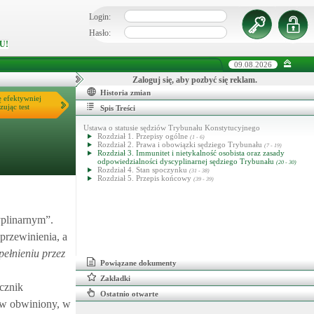
Login:
Hasło:
U!
09.08.2026
Zaloguj się, aby pozbyć się reklam.
Historia zmian
ę efektywniej
zując test
Spis Treści
Ustawa o statusie sędziów Trybunału Konstytucyjnego
Rozdział 1. Przepisy ogólne
(1 - 6)
Rozdział 2. Prawa i obowiązki sędziego Trybunału
(7 - 19)
Rozdział 3. Immunitet i nietykalność osobista oraz zasady
odpowiedzialności dyscyplinarnej sędziego Trybunału
(20 - 30)
Rozdział 4. Stan spoczynku
(31 - 38)
Rozdział 5. Przepis końcowy
(39 - 39)
yplinarnym”.
przewinienia, a
ełnieniu przez
Powiązane dokumenty
Zakładki
cznik
Ostatnio otwarte
tów obwiniony, w