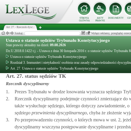
STRONA
AKTY
DOKUMENTY
CE
GŁÓWNA
PRAWNE
Art. 27. - Rzecznik dysc...
Szukaj:
Wyłącz reklamy, przeglądaj orz
Ustawa o statusie sędziów Trybunału Konstytucyjnego
Stan prawny aktualny na dzień:
09.08.2026
Dz.U.2018.0.1422 t.j. - Ustawa z dnia 30 listopada 2016 r. o statusie sędziów Trybunału
Ustawa o statusie sędziów Trybunału Konstytucyjnego
Rozdział 3. Immunitet i nietykalność osobista oraz zasady odpowiedzialności dyscypli
Art. 27. Ustawa o statusie sędziów Trybunału Konstytucyjnego
Art. 27. status sędziów TK
Rzecznik dyscyplinarny
1.
Prezes Trybunału w drodze losowania wyznacza sędziego Tryb
2.
Rzecznik dyscyplinarny podejmuje czynności zmierzające do w
także wysłuchuje sędziego, którego dotyczy zawiadomienie,
sędziego przewinienia dyscyplinarnego
, chyba że złożenie wyj
3.
Po przeprowadzeniu czynności, o których mowa w ust. 2, jeże
dyscyplinarny wszczyna postępowanie dyscyplinarne i przedst